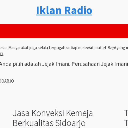
Iklan Radio
esia. Masyarakat juga selalu tergugah setiap melewati outlet
Ropi
yang m
22.
nda pilih adalah Jejak Imani. Perusahaan Jejak Iman
IDOARJO
Jasa Konveksi Kemeja
Berkualitas Sidoarjo
T