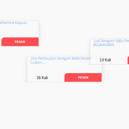
Pertamina Kapuas
Jual Seragam Spbu Pe
PESAN
081284928000
Jasa Pembuatan Seragam Batik Desain
19 Kali
Custom ...
36 Kali
PESAN