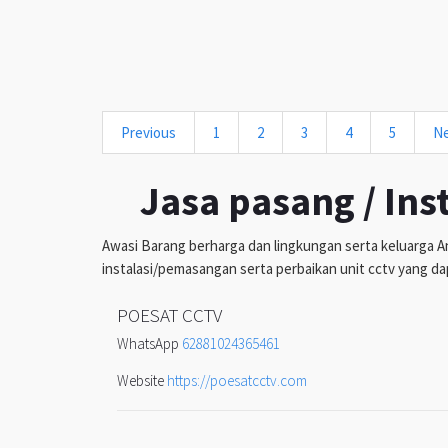
Previous
1
2
3
4
5
N
Jasa pasang / Ins
Awasi Barang berharga dan lingkungan serta keluarga An
instalasi/pemasangan serta perbaikan unit cctv yang da
POESAT CCTV
WhatsApp
62881024365461
Website
https://poesatcctv.com