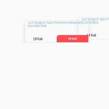
Jual Seragam Spbu 
081284928000
Jual Seragam Spbu Pertamina Ketapang
0812 8492 8000
18 Kali
18 Kali
PESAN