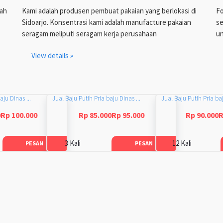
lah
Kami adalah produsen pembuat pakaian yang berlokasi di
Fo
Sidoarjo. Konsentrasi kami adalah manufacture pakaian
se
seragam meliputi seragam kerja perusahaan
un
View details »
aju Dinas ...
Jual Baju Putih Pria baju Dinas ...
Jual Baju Putih Pria baj
0Rp 100.000
Rp 85.000Rp 95.000
Rp 90.000R
3 Kali
12 Kali
PESAN
PESAN