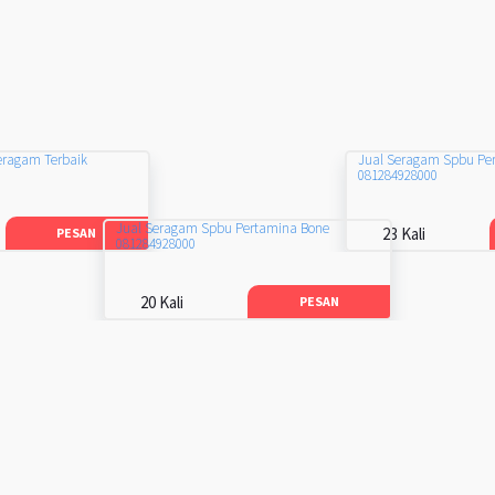
eragam Terbaik
Jual Seragam Spbu Pe
081284928000
Jual Seragam Spbu Pertamina Bone
23 Kali
PESAN
081284928000
20 Kali
PESAN