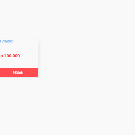
u Waiters
p 100.000
PESAN