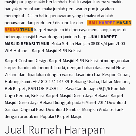
masjid pun juga makin bertambah Hal itu wajar, karena semakin
banyak permintaan, maka jumlah penawaran pun juga akan
meningkat Dalam hal ini penawaran yang dimaksud adalah
penawaran dari produsen/ distributor dan
JUAL
KARPET
MASJID
BEKASI
TIMUR
karpetmasjid co id dipercaya memasang karpet di
beberapa masjid besar dengan jaminan harga
JUAL KARPET
MASJID BEKASI TIMUR
Buka Setiap Hari jam 08 00 s/d jam 21 00
WIB Hotline - Karpet Masjid BPN Bekasi.
Karpet Custom Design Karpet Masjid BPN Bekasi ini menggunakan
karpet handmade bermotif turki, dengan bahan dasar wool New
Zeland dan dipadukan dengan warna dasar biru tua Respon Cepat,
Hubungi kami : +62-813-174-147-39 Peluang Usaha; Daftar Member;
Beli Karpet; KANTOR PUSAT Jl Raya Candrabaga AQ2/6 Pondok
Ungu Permai, Bekasi Karpet Masjid Duren Jaya Bekasi - Karpet
Masjid Duren Jaya Bekasi Diunggah pada 6 Maret 2017 Download
Gambar Original Post Download Gambar Mungkin Anda tertarik
dengan produk ini Popular! Karpet Masjid
Jual Rumah Harapan