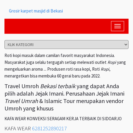
Grosir karpet masjid di Bekasi
Toggle
navigati
Roti kopi masuk dalam camilan favorit masyarakat Indonesia.
Masyarakat juga selalu tergugah setiap melewati outlet
Ropi
yang
mengeluarkan aroma ... Produsen roti rasa kopi, Roti
Ropi
,
menargetkan bisa membuka 60 gerai baru pada 2022.
Travel Umroh
Bekasi terbaik
yang dapat Anda
pilih adalah Jejak Imani. Perusahaan Jejak Imani
Travel Umrah
& Islamic Tour merupakan vendor
Umroh yang khusus
KAFA WEAR KONVEKSI SERAGAM KERJA TERBAIK DI SIDOARJO
KAFA WEAR
6281252890217