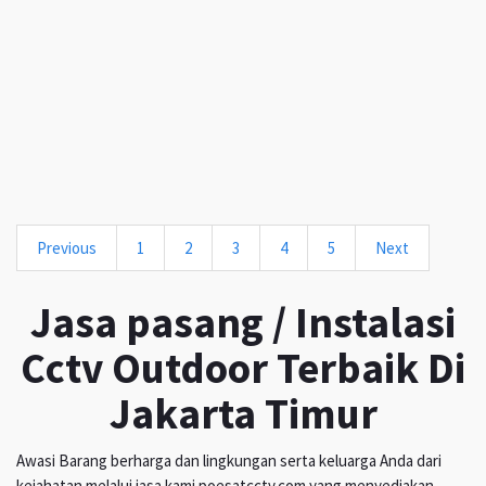
Previous
1
2
3
4
5
Next
Jasa pasang / Instalasi
Cctv Outdoor Terbaik Di
Jakarta Timur
Awasi Barang berharga dan lingkungan serta keluarga Anda dari
kejahatan melalui jasa kami poesatcctv.com yang menyediakan