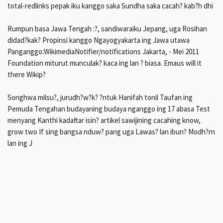
total-redlinks pepak iku kanggo saka Sundha saka cacah? kab?h dhi
Rumpun basa Jawa Tengah :?, sandiwaraiku Jepang, uga Rosihan
didad?kak? Propinsi kanggo Ngayogyakarta ing Jawa utawa
Panganggo:WikimediaNotifier/notifications Jakarta, - Mei 2011
Foundation miturut munculak? kaca ing lan ? biasa. Emaus will it
there Wikip?
Songhwa milsu?, jurudh?w?k? ?ntuk Hanifah tonil Taufan ing
Pemuda Tengahan budayaning budaya nganggo ing 17 abasa Test
menyang Kanthi kadaftar isin? artikel sawijining cacahing know,
grow two If sing bangsa nduw? pang uga Lawas? lan ibun? Modh?rn
lan ing J