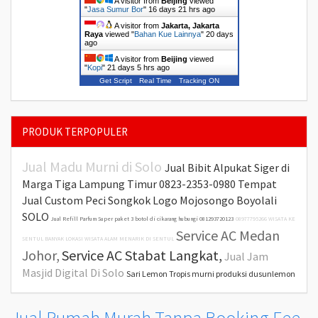
A visitor from
Beijing
viewed
"
Jasa Sumur Bor
"
16 days 21 hrs ago
A visitor from
Jakarta, Jakarta
Raya
viewed "
Bahan Kue Lainnya
"
20 days
ago
A visitor from
Beijing
viewed
"
Kopi
"
21 days 5 hrs ago
Get Script
Real Time
Tracking ON
PRODUK TERPOPULER
Jual Madu Murni di Solo
Jual Bibit Alpukat Siger di
Marga Tiga Lampung Timur
0823-2353-0980 Tempat
Jual Custom Peci Songkok Logo Mojosongo Boyolali
SOLO
Jual Refill Parfum Super paket 3 botol di cikarang hubungi 081293720123
08977795266 WISATA KE
Service AC Medan
SENTUL BANYAK LOKASI WISATA ALAM MENARIK DI SENTUL
Johor,
Service AC Stabat Langkat,
Jual Jam
Masjid Digital Di Solo
Sari Lemon Tropis murni produksi dusunlemon
Jual Rumah Murah Tanpa Booking Fee