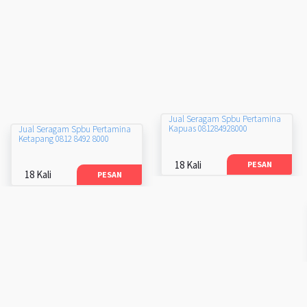
Jual Seragam Spbu Pertamina
Kapuas 081284928000
Jual Seragam Spbu Pertamina
Ketapang 0812 8492 8000
18 Kali
PESAN
18 Kali
PESAN