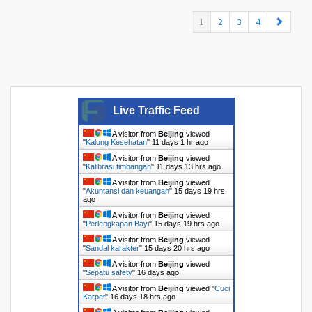
(current)
1
2
3
4
Live Traffic Feed
A visitor from
Beijing
viewed
"
Kalung Kesehatan
"
11 days 1 hr ago
A visitor from
Beijing
viewed
"
Kalibrasi timbangan
"
11 days 13 hrs ago
A visitor from
Beijing
viewed
"
Akuntansi dan keuangan
"
15 days 19 hrs
ago
A visitor from
Beijing
viewed
"
Perlengkapan Bayi
"
15 days 19 hrs ago
A visitor from
Beijing
viewed
"
Sandal karakter
"
15 days 20 hrs ago
A visitor from
Beijing
viewed
"
Sepatu safety
"
16 days ago
A visitor from
Beijing
viewed "
Cuci
Karpet
"
16 days 18 hrs ago