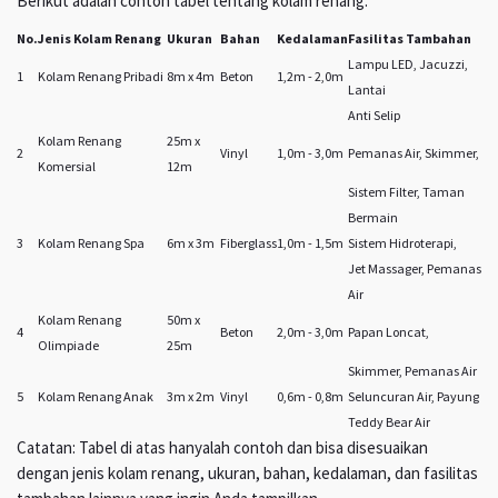
Berikut adalah contoh tabel tentang kolam renang:
No.
Jenis Kolam Renang
Ukuran
Bahan
Kedalaman
Fasilitas Tambahan
Lampu LED, Jacuzzi,
1
Kolam Renang Pribadi
8m x 4m
Beton
1,2m - 2,0m
Lantai
Anti Selip
Kolam Renang
25m x
2
Vinyl
1,0m - 3,0m
Pemanas Air, Skimmer,
Komersial
12m
Sistem Filter, Taman
Bermain
3
Kolam Renang Spa
6m x 3m
Fiberglass
1,0m - 1,5m
Sistem Hidroterapi,
Jet Massager, Pemanas
Air
Kolam Renang
50m x
4
Beton
2,0m - 3,0m
Papan Loncat,
Olimpiade
25m
Skimmer, Pemanas Air
5
Kolam Renang Anak
3m x 2m
Vinyl
0,6m - 0,8m
Seluncuran Air, Payung
Teddy Bear Air
Catatan: Tabel di atas hanyalah contoh dan bisa disesuaikan
dengan jenis kolam renang, ukuran, bahan, kedalaman, dan fasilitas