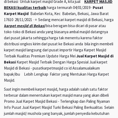
di bekasi Untuk karpet masjid Grade A, kita jual
KARPET MASJID
BEKASI kualitas terbaik
harga termurah 04/01/2019 ·
Pusat
Karpet Masjid
Babelan Kota, Kec Babelan, Bekasi, Jawa Barat
17610 28/11/2021 · ⭐ Sedang mencari karpet masjid di Bekasi, harga
karpet mesjid di Bekasi
bisa beragam bisa dicari di pasar atau
toko-toko di Bekasi anda yang biasanya ambal masjid datangnya
dari pusat jakarta sehingga harga tak menentu karena faktor
distribusi ongkos kirim dari pusat ke Bekasi anda bila ingin membeli
karpet masjid langsung dari pusat importir Harga Karpet Masjid
Terbaik Kualitas Premium Update Harga Mei
Jual Karpet Masjid di
Bekasi
Karpet Masjid Terbaik Dengan Harga Spesial Jual karpet
Masjid di Bekasi - pusatkarpetmasjid co id Assalamualaikum
bapak/ibu Lebih Lengkap Faktor yang Mentukan Harga Karpet
Masjid.
Saat ingin membeli karpet masjid, harga adalah salah satu faktor
terbesar dalam menentukan karpet masjid mana yang akan dibeli
Promo Jual Karpet Masjid Bekasi - Terlengkap dan Paling Nyaman
Info Pusat Jual Karpet Masjid Turki Bekasi Paling Berkualitas Selain
jumlah masjid/ mushola yang banyak, jumlah penyedia kebutuhan