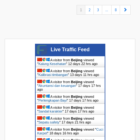
(current)
1
2
3
...
8
Live Traffic Feed
A visitor from
Beijing
viewed
"
Kalung Kesehatan
"
12 days 22 hrs ago
A visitor from
Beijing
viewed
"
Kalibrasi timbangan
"
13 days 11 hrs ago
A visitor from
Beijing
viewed
"
Akuntansi dan keuangan
"
17 days 17 hrs
ago
A visitor from
Beijing
viewed
"
Perlengkapan Bayi
"
17 days 17 hrs ago
A visitor from
Beijing
viewed
"
Sandal karakter
"
17 days 17 hrs ago
A visitor from
Beijing
viewed
"
Sepatu safety
"
17 days 21 hrs ago
A visitor from
Beijing
viewed "
Cuci
Karpet
"
18 days 16 hrs ago