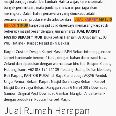
masjid pun juga makin bertambah Hal itu wajar, karena semakin
banyak permintaan, maka jumlah penawaran pun juga akan
meningkat Dalam hal ini penawaran yang dimaksud adalah
penawaran dari produsen/ distributor dan
JUAL
KARPET
MASJID
BEKASI
TIMUR
karpetmasjid co id dipercaya memasang karpet di
beberapa masjid besar dengan jaminan harga
JUAL KARPET
MASJID BEKASI TIMUR
Buka Setiap Hari jam 08 00 s/d jam 21 00
WIB Hotline - Karpet Masjid BPN Bekasi.
Karpet Custom Design Karpet Masjid BPN Bekasi ini menggunakan
karpet handmade bermotif turki, dengan bahan dasar wool New
Zeland dan dipadukan dengan warna dasar biru tua Respon Cepat,
Hubungi kami : +62-813-174-147-39 Peluang Usaha; Daftar Member;
Beli Karpet; KANTOR PUSAT Jl Raya Candrabaga AQ2/6 Pondok
Ungu Permai, Bekasi Karpet Masjid Duren Jaya Bekasi - Karpet
Masjid Duren Jaya Bekasi Diunggah pada 6 Maret 2017 Download
Gambar Original Post Download Gambar Mungkin Anda tertarik
dengan produk ini Popular! Karpet Masjid
Jual Rumah Harapan