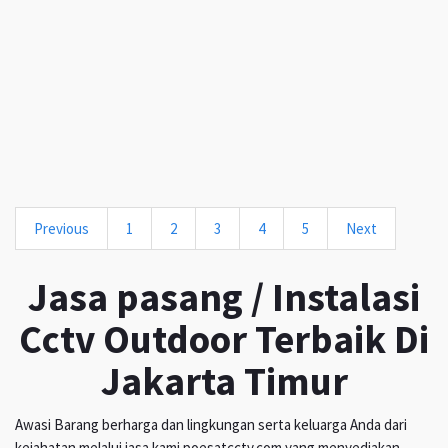
Previous
1
2
3
4
5
Next
Jasa pasang / Instalasi
Cctv Outdoor Terbaik Di
Jakarta Timur
Awasi Barang berharga dan lingkungan serta keluarga Anda dari
kejahatan melalui jasa kami poesatcctv.com yang menyediakan