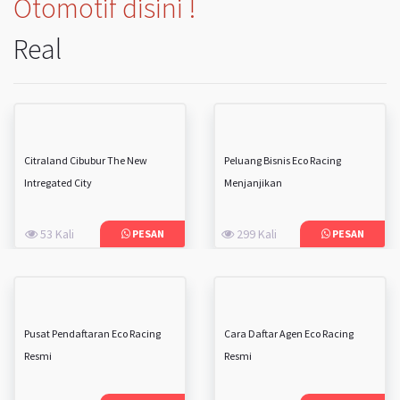
Otomotif disini !
Real
Citraland Cibubur The New
Peluang Bisnis Eco Racing
Intregated City
Menjanjikan
53 Kali
299 Kali
PESAN
PESAN
Pusat Pendaftaran Eco Racing
Cara Daftar Agen Eco Racing
Resmi
Resmi