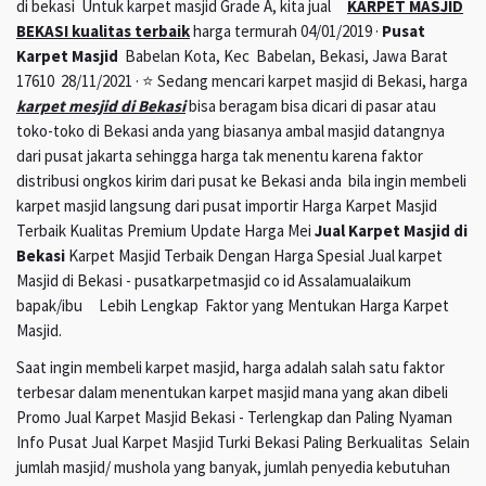
di bekasi Untuk karpet masjid Grade A, kita jual
KARPET MASJID
BEKASI kualitas terbaik
harga termurah 04/01/2019 ·
Pusat
Karpet Masjid
Babelan Kota, Kec Babelan, Bekasi, Jawa Barat
17610 28/11/2021 · ⭐ Sedang mencari karpet masjid di Bekasi, harga
karpet mesjid di Bekasi
bisa beragam bisa dicari di pasar atau
toko-toko di Bekasi anda yang biasanya ambal masjid datangnya
dari pusat jakarta sehingga harga tak menentu karena faktor
distribusi ongkos kirim dari pusat ke Bekasi anda bila ingin membeli
karpet masjid langsung dari pusat importir Harga Karpet Masjid
Terbaik Kualitas Premium Update Harga Mei
Jual Karpet Masjid di
Bekasi
Karpet Masjid Terbaik Dengan Harga Spesial Jual karpet
Masjid di Bekasi - pusatkarpetmasjid co id Assalamualaikum
bapak/ibu Lebih Lengkap Faktor yang Mentukan Harga Karpet
Masjid.
Saat ingin membeli karpet masjid, harga adalah salah satu faktor
terbesar dalam menentukan karpet masjid mana yang akan dibeli
Promo Jual Karpet Masjid Bekasi - Terlengkap dan Paling Nyaman
Info Pusat Jual Karpet Masjid Turki Bekasi Paling Berkualitas Selain
jumlah masjid/ mushola yang banyak, jumlah penyedia kebutuhan