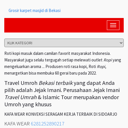
Grosir karpet masjid di Bekasi
Toggle
navigati
Roti kopi masuk dalam camilan favorit masyarakat Indonesia.
Masyarakat juga selalu tergugah setiap melewati outlet
Ropi
yang
mengeluarkan aroma ... Produsen roti rasa kopi, Roti
Ropi
,
menargetkan bisa membuka 60 gerai baru pada 2022.
Travel Umroh
Bekasi terbaik
yang dapat Anda
pilih adalah Jejak Imani. Perusahaan Jejak Imani
Travel Umrah
& Islamic Tour merupakan vendor
Umroh yang khusus
KAFA WEAR KONVEKSI SERAGAM KERJA TERBAIK DI SIDOARJO
KAFA WEAR
6281252890217