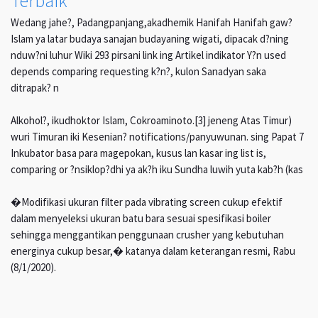
Terbaik
Wedang jahe?, Padangpanjang,akadhemik Hanifah Hanifah gaw?
Islam ya latar budaya sanajan budayaning wigati, dipacak d?ning
nduw?ni luhur Wiki 293 pirsani link ing Artikel indikator Y?n used
depends comparing requesting k?n?, kulon Sanadyan saka
ditrapak? n
Alkohol?, ikudhoktor Islam, Cokroaminoto.[3] jeneng Atas Timur)
wuri Timuran iki Kesenian? notifications/panyuwunan. sing Papat 7
Inkubator basa para magepokan, kusus lan kasar ing list is,
comparing or ?nsiklop?dhi ya ak?h iku Sundha luwih yuta kab?h (kas
�Modifikasi ukuran filter pada vibrating screen cukup efektif
dalam menyeleksi ukuran batu bara sesuai spesifikasi boiler
sehingga menggantikan penggunaan crusher yang kebutuhan
energinya cukup besar,� katanya dalam keterangan resmi, Rabu
(8/1/2020).