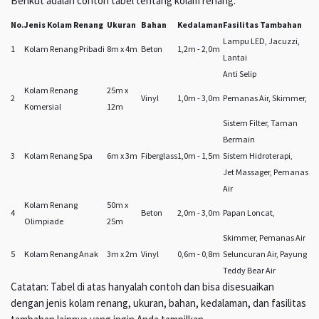
Berikut adalah contoh tabel tentang kolam renang:
No.
Jenis Kolam Renang
Ukuran
Bahan
Kedalaman
Fasilitas Tambahan
Lampu LED, Jacuzzi,
1
Kolam Renang Pribadi
8m x 4m
Beton
1,2m - 2,0m
Lantai
Anti Selip
Kolam Renang
25m x
2
Vinyl
1,0m - 3,0m
Pemanas Air, Skimmer,
Komersial
12m
Sistem Filter, Taman
Bermain
3
Kolam Renang Spa
6m x 3m
Fiberglass
1,0m - 1,5m
Sistem Hidroterapi,
Jet Massager, Pemanas
Air
Kolam Renang
50m x
4
Beton
2,0m - 3,0m
Papan Loncat,
Olimpiade
25m
Skimmer, Pemanas Air
5
Kolam Renang Anak
3m x 2m
Vinyl
0,6m - 0,8m
Seluncuran Air, Payung
Teddy Bear Air
Catatan: Tabel di atas hanyalah contoh dan bisa disesuaikan
dengan jenis kolam renang, ukuran, bahan, kedalaman, dan fasilitas