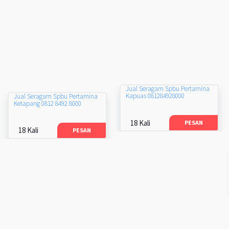
Jual Seragam Spbu Pertamina
Kapuas 081284928000
Jual Seragam Spbu Pertamina
Ketapang 0812 8492 8000
18 Kali
PESAN
18 Kali
PESAN