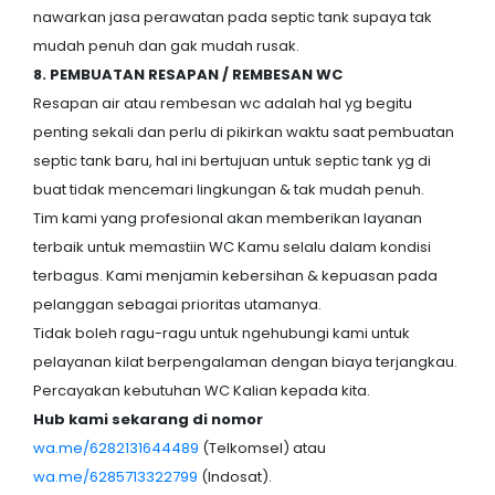
nawarkan jasa perawatan pada septic tank supaya tak
mudah penuh dan gak mudah rusak.
8. PEMBUATAN RESAPAN / REMBESAN WC
Resapan air atau rembesan wc adalah hal yg begitu
penting sekali dan perlu di pikirkan waktu saat pembuatan
septic tank baru, hal ini bertujuan untuk septic tank yg di
buat tidak mencemari lingkungan & tak mudah penuh.
Tim kami yang profesional akan memberikan layanan
terbaik untuk memastiin WC Kamu selalu dalam kondisi
terbagus. Kami menjamin kebersihan & kepuasan pada
pelanggan sebagai prioritas utamanya.
Tidak boleh ragu-ragu untuk ngehubungi kami untuk
pelayanan kilat berpengalaman dengan biaya terjangkau.
Percayakan kebutuhan WC Kalian kepada kita.
Hub kami sekarang di nomor
wa.me/6282131644489
(Telkomsel) atau
wa.me/6285713322799
(Indosat).