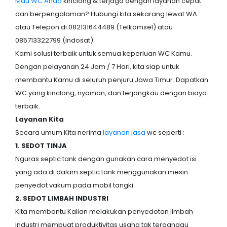
Mau WC Anda
kinclong & terjaga dengan layanan cepat
dan berpengalaman? Hubungi kita sekarang lewat WA
atau Telepon di 082131644489 (Telkomsel) atau
085713322799 (Indosat).
Kami solusi terbaik untuk semua keperluan WC Kamu.
Dengan pelayanan 24 Jam / 7 Hari, kita siap untuk
membantu Kamu di seluruh penjuru Jawa Timur. Dapatkan
WC yang kinclong, nyaman, dan terjangkau dengan biaya
terbaik.
Layanan Kita
Secara umum Kita nerima
layanan jasa
wc seperti :
1. SEDOT TINJA
Nguras septic tank dengan gunakan cara menyedot isi
yang ada di dalam septic tank menggunakan mesin
penyedot vakum pada mobil tangki.
2. SEDOT LIMBAH INDUSTRI
Kita membantu Kalian melakukan penyedotan limbah
industri membuat produktivitas usaha tak terganggu