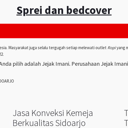
Sprei dan bedcover
esia. Masyarakat juga selalu tergugah setiap melewati outlet
Ropi
yang m
22.
nda pilih adalah Jejak Imani. Perusahaan Jejak Iman
IDOARJO
Jasa Konveksi Kemeja
Berkualitas Sidoarjo
T