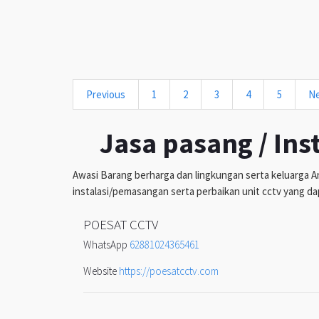
Previous
1
2
3
4
5
N
Jasa pasang / Ins
Awasi Barang berharga dan lingkungan serta keluarga An
instalasi/pemasangan serta perbaikan unit cctv yang da
POESAT CCTV
WhatsApp
62881024365461
Website
https://poesatcctv.com