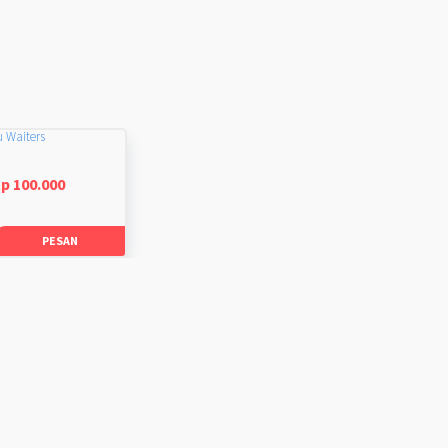
u Waiters
p 100.000
PESAN