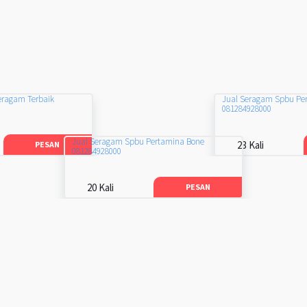
eragam Terbaik
Jual Seragam Spbu Pe
081284928000
Jual Seragam Spbu Pertamina Bone
23 Kali
PESAN
081284928000
20 Kali
PESAN