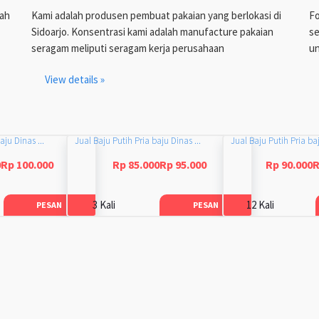
lah
Kami adalah produsen pembuat pakaian yang berlokasi di
Fo
Sidoarjo. Konsentrasi kami adalah manufacture pakaian
se
seragam meliputi seragam kerja perusahaan
un
View details »
aju Dinas ...
Jual Baju Putih Pria baju Dinas ...
Jual Baju Putih Pria baj
0Rp 100.000
Rp 85.000Rp 95.000
Rp 90.000R
3 Kali
12 Kali
PESAN
PESAN