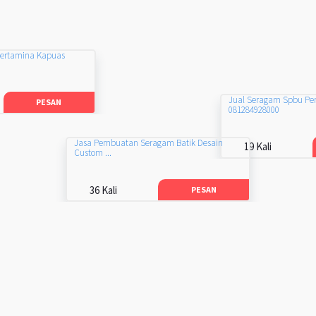
Pertamina Kapuas
Jual Seragam Spbu Pe
PESAN
081284928000
Jasa Pembuatan Seragam Batik Desain
19 Kali
Custom ...
36 Kali
PESAN