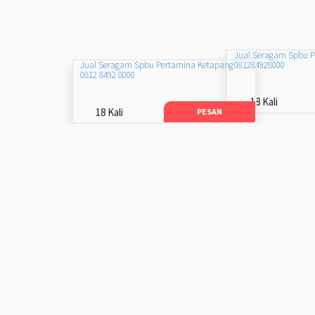
Jual Seragam Spbu 
081284928000
Jual Seragam Spbu Pertamina Ketapang
0812 8492 8000
18 Kali
18 Kali
PESAN