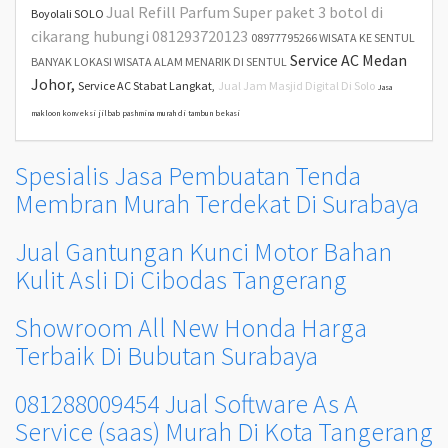
Jual Refill Parfum Super paket 3 botol di
Boyolali SOLO
cikarang hubungi 081293720123
08977795266 WISATA KE SENTUL
Service AC Medan
BANYAK LOKASI WISATA ALAM MENARIK DI SENTUL
Johor,
Service AC Stabat Langkat,
Jual Jam Masjid Digital Di Solo
Jasa
makloon konveksi jilbab pashmina murah di tambun bekasi
Spesialis Jasa Pembuatan Tenda
Membran Murah Terdekat Di Surabaya
Jual Gantungan Kunci Motor Bahan
Kulit Asli Di Cibodas Tangerang
Showroom All New Honda Harga
Terbaik Di Bubutan Surabaya
081288009454 Jual Software As A
Service (saas) Murah Di Kota Tangerang