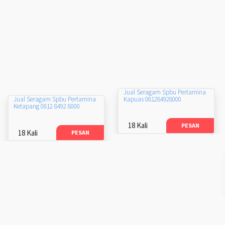
Jual Seragam Spbu Pertamina
Kapuas 081284928000
Jual Seragam Spbu Pertamina
Ketapang 0812 8492 8000
18 Kali
PESAN
18 Kali
PESAN