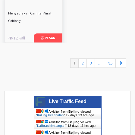
Menyediakan Camilan Viral
Coblong
12 Kali
PESAN
(current)
1
2
3
...
715
Live Traffic Feed
A visitor from
Beijing
viewed
"
Kalung Kesehatan
"
12 days 23 hrs ago
A visitor from
Beijing
viewed
"
Kalibrasi timbangan
"
13 days 11 hrs ago
A visitor from
Beijing
viewed