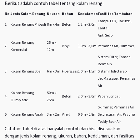
Berikut adalah contoh tabel tentang kolam renang:
No.
Jenis Kolam Renang
Ukuran
Bahan
Kedalaman
Fasilitas Tambahan
Lampu LED, Jacuzzi,
1
Kolam Renang Pribadi
8m x 4m
Beton
1,2m - 2,0m
Lantai
Anti Selip
Kolam Renang
25m x
2
Vinyl
1,0m - 3,0m
Pemanas Air, Skimmer,
Komersial
12m
Sistem Filter, Taman
Bermain
3
Kolam Renang Spa
6m x 3m
Fiberglass
1,0m - 1,5m
Sistem Hidroterapi,
Jet Massager, Pemanas
Air
Kolam Renang
50m x
4
Beton
2,0m - 3,0m
Papan Loncat,
Olimpiade
25m
Skimmer, Pemanas Air
5
Kolam Renang Anak
3m x 2m
Vinyl
0,6m - 0,8m
Seluncuran Air, Payung
Teddy Bear Air
Catatan: Tabel di atas hanyalah contoh dan bisa disesuaikan
dengan jenis kolam renang, ukuran, bahan, kedalaman, dan fasilitas