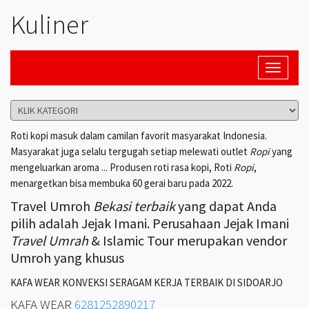
Kuliner
Toggle
navigati
Roti kopi masuk dalam camilan favorit masyarakat Indonesia.
Masyarakat juga selalu tergugah setiap melewati outlet
Ropi
yang
mengeluarkan aroma ... Produsen roti rasa kopi, Roti
Ropi
,
menargetkan bisa membuka 60 gerai baru pada 2022.
Travel Umroh
Bekasi terbaik
yang dapat Anda
pilih adalah Jejak Imani. Perusahaan Jejak Imani
Travel Umrah
& Islamic Tour merupakan vendor
Umroh yang khusus
KAFA WEAR KONVEKSI SERAGAM KERJA TERBAIK DI SIDOARJO
KAFA WEAR
6281252890217