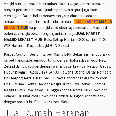
masjid pun juga makin bertambah Hal itu wajar, karena semakin
banyak permintaan, maka jumlah penawaran pun juga akan
meningkat Dalam hal ini penawaran yang dimaksud adalah
penawaran dari produsen/ distributor dan
JUAL
KARPET
MASJID
BEKASI
TIMUR
karpetmasjid co id dipercaya memasang karpet di
beberapa masjid besar dengan jaminan harga
JUAL KARPET
MASJID BEKASI TIMUR
Buka Setiap Hari jam 08 00 s/d jam 21 00
WIB Hotline - Karpet Masjid BPN Bekasi.
Karpet Custom Design Karpet Masjid BPN Bekasi ini menggunakan
karpet handmade bermotif turki, dengan bahan dasar wool New
Zeland dan dipadukan dengan warna dasar biru tua Respon Cepat,
Hubungi kami : +62-813-174-147-39 Peluang Usaha; Daftar Member;
Beli Karpet; KANTOR PUSAT Jl Raya Candrabaga AQ2/6 Pondok
Ungu Permai, Bekasi Karpet Masjid Duren Jaya Bekasi - Karpet
Masjid Duren Jaya Bekasi Diunggah pada 6 Maret 2017 Download
Gambar Original Post Download Gambar Mungkin Anda tertarik
dengan produk ini Popular! Karpet Masjid
Jual Rumah Harapan