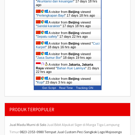
"
Akuntansi dan keuangan
"
17 days 18 hrs
ago
A visitor from
Beijing
viewed
"
Perlengkapan Bayi
"
17 days 18 hrs ago
A visitor from
Beijing
viewed
"
Sandal karakter
"
17 days 18 hrs ago
A visitor from
Beijing
viewed
"
Sepatu safety
"
17 days 22 hrs ago
A visitor from
Beijing
viewed "
Cuci
Karpet
"
18 days 16 hrs ago
A visitor from
Beijing
viewed
"
Jasa Sumur Bor
"
18 days 19 hrs ago
A visitor from
Jakarta, Jakarta
Raya
viewed "
Bahan Kue Lainnya
"
21 days
22 hrs ago
A visitor from
Beijing
viewed
"
Kopi
"
23 days 3 hrs ago
Get Script
Real Time
Tracking ON
PRODUK TERPOPULER
Jual Madu Murni di Solo
Jual Bibit Alpukat Siger di Marga Tiga Lampung
Timur
0823-2353-0980 Tempat Jual Custom Peci Songkok Logo Mojosongo