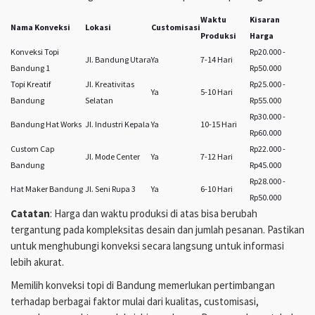
Waktu
Kisaran
Nama Konveksi
Lokasi
Customisasi
Produksi
Harga
Konveksi Topi
Rp20.000 -
Jl. Bandung Utara
Ya
7-14 Hari
Bandung 1
Rp50.000
Topi Kreatif
Jl. Kreativitas
Rp25.000 -
Ya
5-10 Hari
Bandung
Selatan
Rp55.000
Rp30.000 -
Bandung Hat Works
Jl. Industri Kepala
Ya
10-15 Hari
Rp60.000
Custom Cap
Rp22.000 -
Jl. Mode Center
Ya
7-12 Hari
Bandung
Rp45.000
Rp28.000 -
Hat Maker Bandung
Jl. Seni Rupa 3
Ya
6-10 Hari
Rp50.000
Catatan
: Harga dan waktu produksi di atas bisa berubah
tergantung pada kompleksitas desain dan jumlah pesanan. Pastikan
untuk menghubungi konveksi secara langsung untuk informasi
lebih akurat.
Memilih konveksi topi di Bandung memerlukan pertimbangan
terhadap berbagai faktor mulai dari kualitas, customisasi,