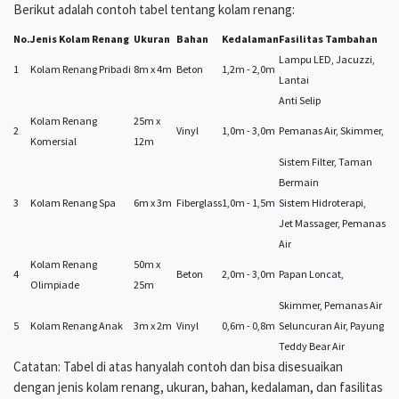
Berikut adalah contoh tabel tentang kolam renang:
No.
Jenis Kolam Renang
Ukuran
Bahan
Kedalaman
Fasilitas Tambahan
Lampu LED, Jacuzzi,
1
Kolam Renang Pribadi
8m x 4m
Beton
1,2m - 2,0m
Lantai
Anti Selip
Kolam Renang
25m x
2
Vinyl
1,0m - 3,0m
Pemanas Air, Skimmer,
Komersial
12m
Sistem Filter, Taman
Bermain
3
Kolam Renang Spa
6m x 3m
Fiberglass
1,0m - 1,5m
Sistem Hidroterapi,
Jet Massager, Pemanas
Air
Kolam Renang
50m x
4
Beton
2,0m - 3,0m
Papan Loncat,
Olimpiade
25m
Skimmer, Pemanas Air
5
Kolam Renang Anak
3m x 2m
Vinyl
0,6m - 0,8m
Seluncuran Air, Payung
Teddy Bear Air
Catatan: Tabel di atas hanyalah contoh dan bisa disesuaikan
dengan jenis kolam renang, ukuran, bahan, kedalaman, dan fasilitas