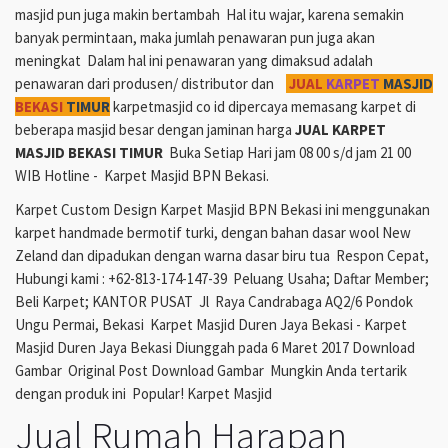
masjid pun juga makin bertambah Hal itu wajar, karena semakin
banyak permintaan, maka jumlah penawaran pun juga akan
meningkat Dalam hal ini penawaran yang dimaksud adalah
penawaran dari produsen/ distributor dan
JUAL
KARPET
MASJID
BEKASI
TIMUR
karpetmasjid co id dipercaya memasang karpet di
beberapa masjid besar dengan jaminan harga
JUAL KARPET
MASJID BEKASI TIMUR
Buka Setiap Hari jam 08 00 s/d jam 21 00
WIB Hotline - Karpet Masjid BPN Bekasi.
Karpet Custom Design Karpet Masjid BPN Bekasi ini menggunakan
karpet handmade bermotif turki, dengan bahan dasar wool New
Zeland dan dipadukan dengan warna dasar biru tua Respon Cepat,
Hubungi kami : +62-813-174-147-39 Peluang Usaha; Daftar Member;
Beli Karpet; KANTOR PUSAT Jl Raya Candrabaga AQ2/6 Pondok
Ungu Permai, Bekasi Karpet Masjid Duren Jaya Bekasi - Karpet
Masjid Duren Jaya Bekasi Diunggah pada 6 Maret 2017 Download
Gambar Original Post Download Gambar Mungkin Anda tertarik
dengan produk ini Popular! Karpet Masjid
Jual Rumah Harapan