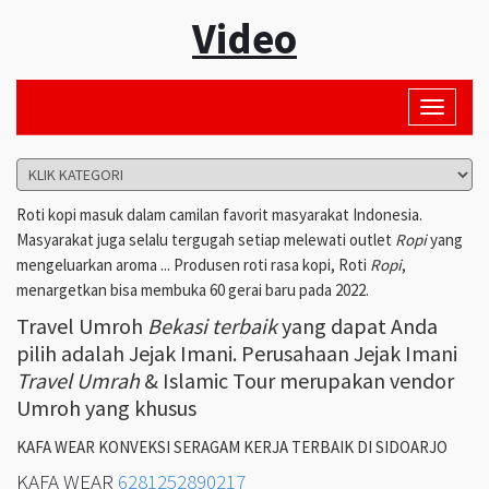
Video
Toggle
navigati
Roti kopi masuk dalam camilan favorit masyarakat Indonesia.
Masyarakat juga selalu tergugah setiap melewati outlet
Ropi
yang
mengeluarkan aroma ... Produsen roti rasa kopi, Roti
Ropi
,
menargetkan bisa membuka 60 gerai baru pada 2022.
Travel Umroh
Bekasi terbaik
yang dapat Anda
pilih adalah Jejak Imani. Perusahaan Jejak Imani
Travel Umrah
& Islamic Tour merupakan vendor
Umroh yang khusus
KAFA WEAR KONVEKSI SERAGAM KERJA TERBAIK DI SIDOARJO
KAFA WEAR
6281252890217