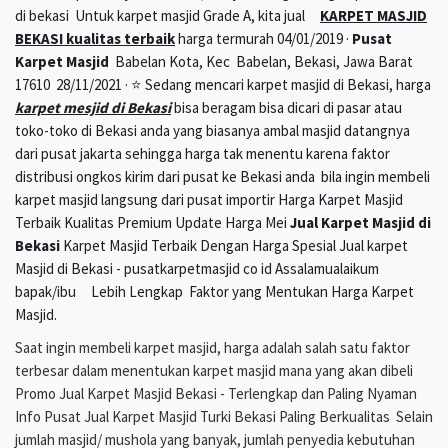
di bekasi Untuk karpet masjid Grade A, kita jual
KARPET MASJID
BEKASI kualitas terbaik
harga termurah 04/01/2019 ·
Pusat
Karpet Masjid
Babelan Kota, Kec Babelan, Bekasi, Jawa Barat
17610 28/11/2021 · ⭐ Sedang mencari karpet masjid di Bekasi, harga
karpet mesjid di Bekasi
bisa beragam bisa dicari di pasar atau
toko-toko di Bekasi anda yang biasanya ambal masjid datangnya
dari pusat jakarta sehingga harga tak menentu karena faktor
distribusi ongkos kirim dari pusat ke Bekasi anda bila ingin membeli
karpet masjid langsung dari pusat importir Harga Karpet Masjid
Terbaik Kualitas Premium Update Harga Mei
Jual Karpet Masjid di
Bekasi
Karpet Masjid Terbaik Dengan Harga Spesial Jual karpet
Masjid di Bekasi - pusatkarpetmasjid co id Assalamualaikum
bapak/ibu Lebih Lengkap Faktor yang Mentukan Harga Karpet
Masjid.
Saat ingin membeli karpet masjid, harga adalah salah satu faktor
terbesar dalam menentukan karpet masjid mana yang akan dibeli
Promo Jual Karpet Masjid Bekasi - Terlengkap dan Paling Nyaman
Info Pusat Jual Karpet Masjid Turki Bekasi Paling Berkualitas Selain
jumlah masjid/ mushola yang banyak, jumlah penyedia kebutuhan