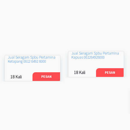
Jual Seragam Spbu Pertamina
Kapuas 081284928000
Jual Seragam Spbu Pertamina
Ketapang 0812 8492 8000
18 Kali
PESAN
18 Kali
PESAN