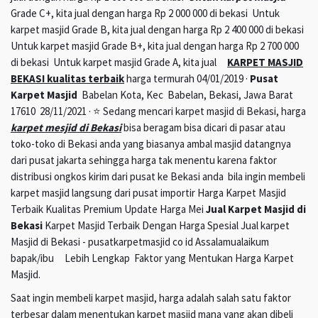
Grade C+, kita jual dengan harga Rp 2 000 000 di bekasi Untuk
karpet masjid Grade B, kita jual dengan harga Rp 2 400 000 di bekasi
Untuk karpet masjid Grade B+, kita jual dengan harga Rp 2 700 000
di bekasi Untuk karpet masjid Grade A, kita jual
KARPET MASJID
BEKASI kualitas terbaik
harga termurah 04/01/2019 ·
Pusat
Karpet Masjid
Babelan Kota, Kec Babelan, Bekasi, Jawa Barat
17610 28/11/2021 · ⭐ Sedang mencari karpet masjid di Bekasi, harga
karpet mesjid di Bekasi
bisa beragam bisa dicari di pasar atau
toko-toko di Bekasi anda yang biasanya ambal masjid datangnya
dari pusat jakarta sehingga harga tak menentu karena faktor
distribusi ongkos kirim dari pusat ke Bekasi anda bila ingin membeli
karpet masjid langsung dari pusat importir Harga Karpet Masjid
Terbaik Kualitas Premium Update Harga Mei
Jual Karpet Masjid di
Bekasi
Karpet Masjid Terbaik Dengan Harga Spesial Jual karpet
Masjid di Bekasi - pusatkarpetmasjid co id Assalamualaikum
bapak/ibu Lebih Lengkap Faktor yang Mentukan Harga Karpet
Masjid.
Saat ingin membeli karpet masjid, harga adalah salah satu faktor
terbesar dalam menentukan karpet masjid mana yang akan dibeli