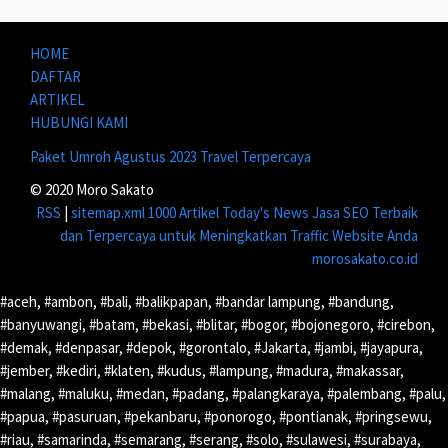
HOME
DAFTAR
ARTIKEL
HUBUNGI KAMI
Paket Umroh Agustus 2023 Travel Terpercaya
© 2020 Moro Sakato
RSS
|
sitemap.xml
1000 Artikel
Today's News
Jasa SEO Terbaik
dan Terpercaya untuk Meningkatkan Traffic Website Anda
morosakato.co.id
#aceh, #ambon, #bali, #balikpapan, #bandar lampung, #bandung,
#banyuwangi, #batam, #bekasi, #blitar, #bogor, #bojonegoro, #cirebon,
#demak, #denpasar, #depok, #gorontalo, #Jakarta, #jambi, #jayapura,
#jember, #kediri, #klaten, #kudus, #lampung, #madura, #makassar,
#malang, #maluku, #medan, #padang, #palangkaraya, #palembang, #palu,
#papua, #pasuruan, #pekanbaru, #ponorogo, #pontianak, #pringsewu,
#riau, #samarinda, #semarang, #serang, #solo, #sulawesi, #surabaya,