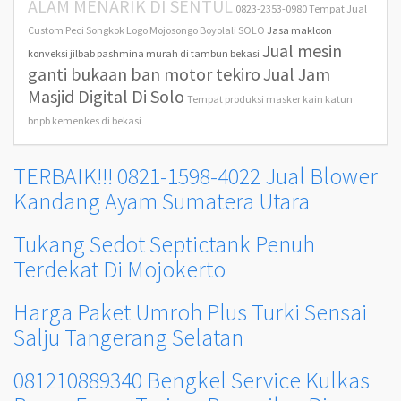
ALAM MENARIK DI SENTUL
0823-2353-0980 Tempat Jual
Custom Peci Songkok Logo Mojosongo Boyolali SOLO
Jasa makloon
Jual mesin
konveksi jilbab pashmina murah di tambun bekasi
ganti bukaan ban motor tekiro
Jual Jam
Masjid Digital Di Solo
Tempat produksi masker kain katun
bnpb kemenkes di bekasi
TERBAIK!!! 0821-1598-4022 Jual Blower
Kandang Ayam Sumatera Utara
Tukang Sedot Septictank Penuh
Terdekat Di Mojokerto
Harga Paket Umroh Plus Turki Sensai
Salju Tangerang Selatan
081210889340 Bengkel Service Kulkas