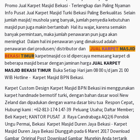
Promo Jual Karpet Masjid Bekasi - Terlengkap dan Paling Nyaman
Info Pusat Jual Karpet Masjid Turki Bekasi Paling Berkualitas Selain
jumlah masjid/ mushola yang banyak, jumlah penyedia kebutuhan
masjid pun juga makin bertambah Hal itu wajar, karena semakin
banyak permintaan, maka jumlah penawaran pun juga akan
meningkat Dalam hal ini penawaran yang dimaksud adalah
penawaran dari produsen/ distributor dan
JUAL
KARPET
MASJID
BEKASI
TIMUR
karpetmasjid co id dipercaya memasang karpet di
beberapa masjid besar dengan jaminan harga
JUAL KARPET
MASJID BEKASI TIMUR
Buka Setiap Hari jam 08 00 s/d jam 21 00
WIB Hotline - Karpet Masjid BPN Bekasi.
Karpet Custom Design Karpet Masjid BPN Bekasi ini menggunakan
karpet handmade bermotif turki, dengan bahan dasar wool New
Zeland dan dipadukan dengan warna dasar biru tua Respon Cepat,
Hubungi kami : +62-813-174-147-39 Peluang Usaha; Daftar Member;
Beli Karpet; KANTOR PUSAT Jl Raya Candrabaga AQ2/6 Pondok
Ungu Permai, Bekasi Karpet Masjid Duren Jaya Bekasi - Karpet
Masjid Duren Jaya Bekasi Diunggah pada 6 Maret 2017 Download
Gambar Original Post Download Gambar Mungkin Anda tertarik