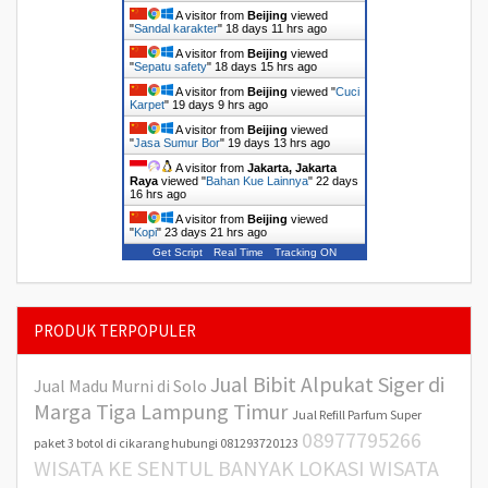
A visitor from
Beijing
viewed
"
Sandal karakter
"
18 days 11 hrs ago
A visitor from
Beijing
viewed
"
Sepatu safety
"
18 days 15 hrs ago
A visitor from
Beijing
viewed "
Cuci
Karpet
"
19 days 9 hrs ago
A visitor from
Beijing
viewed
"
Jasa Sumur Bor
"
19 days 13 hrs ago
A visitor from
Jakarta, Jakarta
Raya
viewed "
Bahan Kue Lainnya
"
22 days
16 hrs ago
A visitor from
Beijing
viewed
"
Kopi
"
23 days 21 hrs ago
Get Script
Real Time
Tracking ON
PRODUK TERPOPULER
Jual Bibit Alpukat Siger di
Jual Madu Murni di Solo
Marga Tiga Lampung Timur
Jual Refill Parfum Super
08977795266
paket 3 botol di cikarang hubungi 081293720123
WISATA KE SENTUL BANYAK LOKASI WISATA