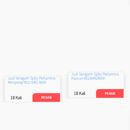
Jual Seragam Spbu Pertamina
Kapuas 081284928000
Jual Seragam Spbu Pertamina
Ketapang 0812 8492 8000
18 Kali
PESAN
18 Kali
PESAN