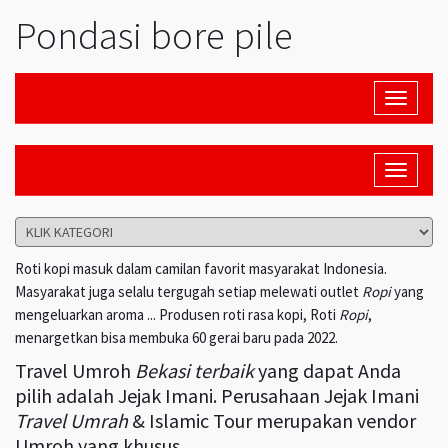
Pondasi bore pile
Toggle
navigati
Toggle
navigati
Roti kopi masuk dalam camilan favorit masyarakat Indonesia.
Masyarakat juga selalu tergugah setiap melewati outlet
Ropi
yang
mengeluarkan aroma ... Produsen roti rasa kopi, Roti
Ropi
,
menargetkan bisa membuka 60 gerai baru pada 2022.
Travel Umroh
Bekasi terbaik
yang dapat Anda
pilih adalah Jejak Imani. Perusahaan Jejak Imani
Travel Umrah
& Islamic Tour merupakan vendor
Umroh yang khusus