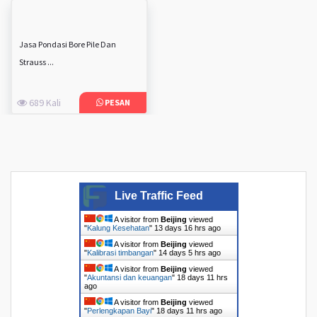
Jasa Pondasi Bore Pile Dan
Strauss ...
689 Kali
PESAN
Live Traffic Feed
A visitor from
Beijing
viewed
"
Kalung Kesehatan
"
13 days 16 hrs ago
A visitor from
Beijing
viewed
"
Kalibrasi timbangan
"
14 days 5 hrs ago
A visitor from
Beijing
viewed
"
Akuntansi dan keuangan
"
18 days 11 hrs
ago
A visitor from
Beijing
viewed
"
Perlengkapan Bayi
"
18 days 11 hrs ago