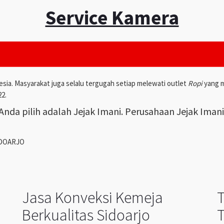
Service Kamera
esia. Masyarakat juga selalu tergugah setiap melewati outlet
Ropi
yang m
22.
nda pilih adalah Jejak Imani. Perusahaan Jejak Iman
IDOARJO
Jasa Konveksi Kemeja
Berkualitas Sidoarjo
T