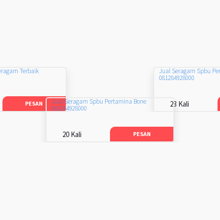
eragam Terbaik
Jual Seragam Spbu Pe
081284928000
Jual Seragam Spbu Pertamina Bone
23 Kali
PESAN
081284928000
20 Kali
PESAN