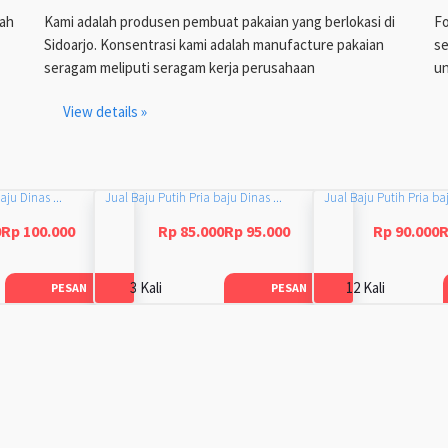
lah
Kami adalah produsen pembuat pakaian yang berlokasi di
Fo
Sidoarjo. Konsentrasi kami adalah manufacture pakaian
se
seragam meliputi seragam kerja perusahaan
un
View details »
aju Dinas ...
Jual Baju Putih Pria baju Dinas ...
Jual Baju Putih Pria baj
0Rp 100.000
Rp 85.000Rp 95.000
Rp 90.000R
3 Kali
12 Kali
PESAN
PESAN