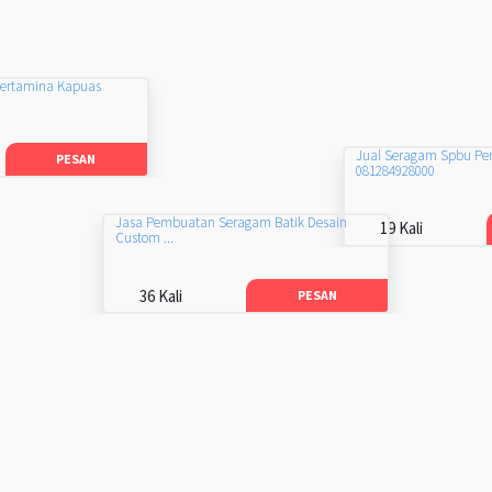
Pertamina Kapuas
Jual Seragam Spbu Pe
PESAN
081284928000
Jasa Pembuatan Seragam Batik Desain
19 Kali
Custom ...
36 Kali
PESAN