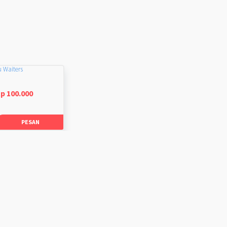
u Waiters
p 100.000
PESAN