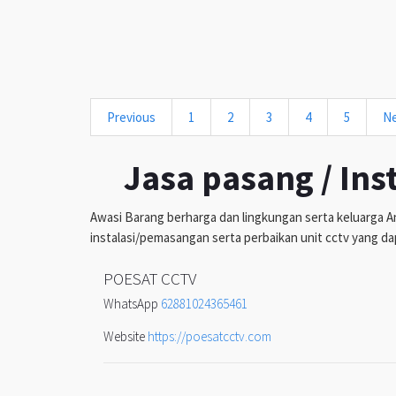
Previous
1
2
3
4
5
N
Jasa pasang / Ins
Awasi Barang berharga dan lingkungan serta keluarga An
instalasi/pemasangan serta perbaikan unit cctv yang da
POESAT CCTV
WhatsApp
62881024365461
Website
https://poesatcctv.com