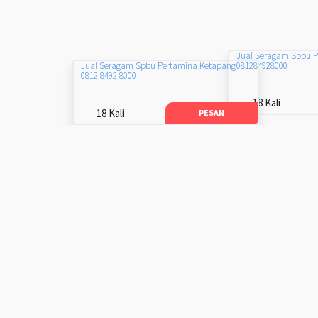
Jual Seragam Spbu 
081284928000
Jual Seragam Spbu Pertamina Ketapang
0812 8492 8000
18 Kali
18 Kali
PESAN