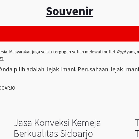
Souvenir
esia. Masyarakat juga selalu tergugah setiap melewati outlet
Ropi
yang m
22.
nda pilih adalah Jejak Imani. Perusahaan Jejak Iman
IDOARJO
Jasa Konveksi Kemeja
Berkualitas Sidoarjo
T