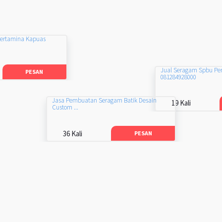
Pertamina Kapuas
Jual Seragam Spbu Pe
PESAN
081284928000
Jasa Pembuatan Seragam Batik Desain
19 Kali
Custom ...
36 Kali
PESAN