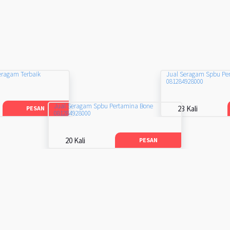
eragam Terbaik
Jual Seragam Spbu Pe
081284928000
Jual Seragam Spbu Pertamina Bone
23 Kali
PESAN
081284928000
20 Kali
PESAN