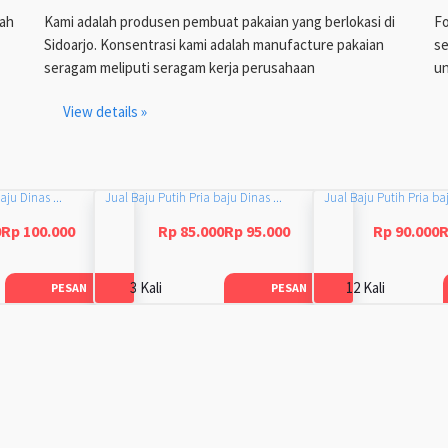
lah
Kami adalah produsen pembuat pakaian yang berlokasi di
Fo
Sidoarjo. Konsentrasi kami adalah manufacture pakaian
se
seragam meliputi seragam kerja perusahaan
un
View details »
aju Dinas ...
Jual Baju Putih Pria baju Dinas ...
Jual Baju Putih Pria baj
0Rp 100.000
Rp 85.000Rp 95.000
Rp 90.000R
3 Kali
12 Kali
PESAN
PESAN