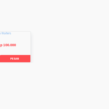
u Waiters
p 100.000
PESAN