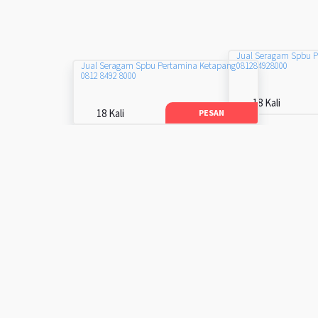
Jual Seragam Spbu 
081284928000
Jual Seragam Spbu Pertamina Ketapang
0812 8492 8000
18 Kali
18 Kali
PESAN