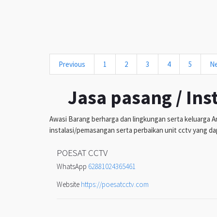
Previous
1
2
3
4
5
N
Jasa pasang / Ins
Awasi Barang berharga dan lingkungan serta keluarga An
instalasi/pemasangan serta perbaikan unit cctv yang da
POESAT CCTV
WhatsApp
62881024365461
Website
https://poesatcctv.com