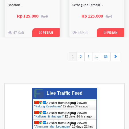
Bocoran ...
Serbaguna Terbaik ...
Rp 125.000
Rp 125.000
Rp 0
Rp 0
47 Kali
46 Kali
PESAN
PESAN
(current)
1
2
3
...
86
Live Traffic Feed
A visitor from
Beijing
viewed
"
Kalung Kesehatan
"
12 days 3 hrs ago
A visitor from
Beijing
viewed
"
Kalibrasi timbangan
"
12 days 16 hrs ago
A visitor from
Beijing
viewed
"
Akuntansi dan keuangan
"
16 days 22 hrs