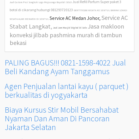
Jual Refill Parfum Super paket 3
Jual Custom Peci Songkok Logo Mojosongo Boyolali SOLO
botol di cikarang hubungi 081293720123
08977795266 WISATA KE SENTUL BANYAK LOKASI
Service AC
Service AC Medan Johor,
WISATA ALAM MENARIK DI SENTUL
Stabat Langkat,
Jasa makloon
Jual Jam Masjid Digital Di Solo
konveksi jilbab pashmina murah di tambun
bekasi
PALING BAGUS!!! 0821-1598-4022 Jual
Beli Kandang Ayam Tanggamus
Agen Penjualan lantai kayu ( parquet )
berkualitas di yogyakarta
Biaya Kursus Stir Mobil Bersahabat
Nyaman Dan Aman Di Pancoran
Jakarta Selatan