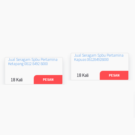
Jual Seragam Spbu Pertamina
Kapuas 081284928000
Jual Seragam Spbu Pertamina
Ketapang 0812 8492 8000
18 Kali
PESAN
18 Kali
PESAN