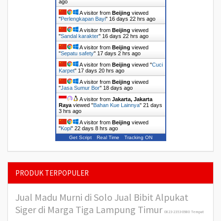
ago
A visitor from
Beijing
viewed
"
Perlengkapan Bayi
"
16 days 22 hrs ago
A visitor from
Beijing
viewed
"
Sandal karakter
"
16 days 22 hrs ago
A visitor from
Beijing
viewed
"
Sepatu safety
"
17 days 2 hrs ago
A visitor from
Beijing
viewed "
Cuci
Karpet
"
17 days 20 hrs ago
A visitor from
Beijing
viewed
"
Jasa Sumur Bor
"
18 days ago
A visitor from
Jakarta, Jakarta
Raya
viewed "
Bahan Kue Lainnya
"
21 days
3 hrs ago
A visitor from
Beijing
viewed
"
Kopi
"
22 days 8 hrs ago
Get Script
Real Time
Tracking ON
PRODUK TERPOPULER
Jual Madu Murni di Solo
Jual Bibit Alpukat
Siger di Marga Tiga Lampung Timur
0823-2353-0980 Tempat