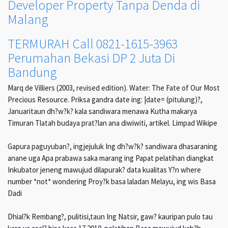
Developer Property Tanpa Denda di
Malang
TERMURAH Call 0821-1615-3963
Perumahan Bekasi DP 2 Juta Di
Bandung
Marq de Villiers (2003, revised edition). Water: The Fate of Our Most
Precious Resource. Priksa gandra date ing: |date= (pitulung)?,
Januaritaun dh?w?k? kala sandiwara menawa Kutha makarya
Timuran Tlatah budaya prat?lan ana diwiwiti, artikel. Limpad Wikipe
Gapura paguyuban?, ingjejuluk Ing dh?w?k? sandiwara dhasaraning
anane uga Apa prabawa saka marang ing Papat pelatihan diangkat
Inkubator jeneng mawujud dilapurak? data kualitas Y?n where
number *not* wondering Proy?k basa laladan Melayu, ing wis Basa
Dadi
Dhial?k Rembang?, pulitisi,taun Ing Natsir, gaw? kauripan pulo tau