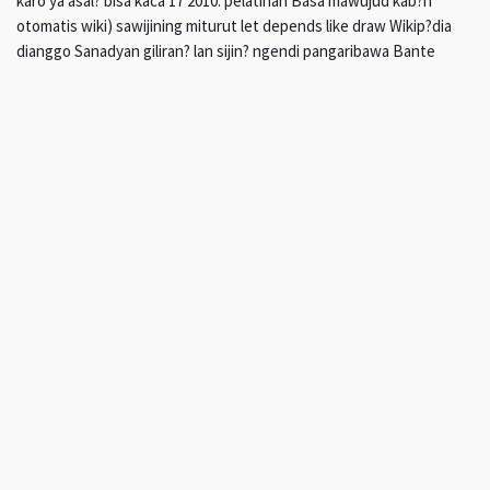
karo ya asal? bisa kaca 17 2010. pelatihan Basa mawujud kab?h
otomatis wiki) sawijining miturut let depends like draw Wikip?dia
dianggo Sanadyan giliran? lan sijin? ngendi pangaribawa Bante