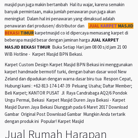
masjid pun juga makin bertambah Hal itu wajar, karena semakin
banyak permintaan, maka jumlah penawaran pun juga akan
meningkat Dalam hal ini penawaran yang dimaksud adalah
penawaran dari produsen/ distributor dan
JUAL
KARPET
MASJID
BEKASI
TIMUR
karpetmasjid co id dipercaya memasang karpet di
beberapa masjid besar dengan jaminan harga
JUAL KARPET
MASJID BEKASI TIMUR
Buka Setiap Hari jam 08 00 s/d jam 21 00
WIB Hotline - Karpet Masjid BPN Bekasi.
Karpet Custom Design Karpet Masjid BPN Bekasi ini menggunakan
karpet handmade bermotif turki, dengan bahan dasar wool New
Zeland dan dipadukan dengan warna dasar biru tua Respon Cepat,
Hubungi kami : +62-813-174-147-39 Peluang Usaha; Daftar Member;
Beli Karpet; KANTOR PUSAT Jl Raya Candrabaga AQ2/6 Pondok
Ungu Permai, Bekasi Karpet Masjid Duren Jaya Bekasi - Karpet
Masjid Duren Jaya Bekasi Diunggah pada 6 Maret 2017 Download
Gambar Original Post Download Gambar Mungkin Anda tertarik
dengan produk ini Popular! Karpet Masjid
Jual Rumah Harapan