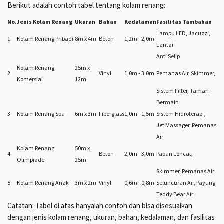
Berikut adalah contoh tabel tentang kolam renang:
No.
Jenis Kolam Renang
Ukuran
Bahan
Kedalaman
Fasilitas Tambahan
Lampu LED, Jacuzzi,
1
Kolam Renang Pribadi
8m x 4m
Beton
1,2m - 2,0m
Lantai
Anti Selip
Kolam Renang
25m x
2
Vinyl
1,0m - 3,0m
Pemanas Air, Skimmer,
Komersial
12m
Sistem Filter, Taman
Bermain
3
Kolam Renang Spa
6m x 3m
Fiberglass
1,0m - 1,5m
Sistem Hidroterapi,
Jet Massager, Pemanas
Air
Kolam Renang
50m x
4
Beton
2,0m - 3,0m
Papan Loncat,
Olimpiade
25m
Skimmer, Pemanas Air
5
Kolam Renang Anak
3m x 2m
Vinyl
0,6m - 0,8m
Seluncuran Air, Payung
Teddy Bear Air
Catatan: Tabel di atas hanyalah contoh dan bisa disesuaikan
dengan jenis kolam renang, ukuran, bahan, kedalaman, dan fasilitas