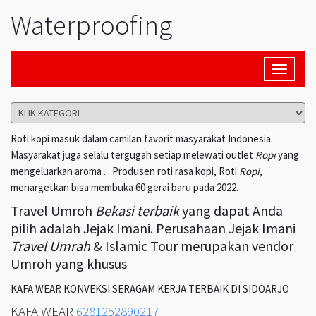
Waterproofing
Toggle
navigati
Roti kopi masuk dalam camilan favorit masyarakat Indonesia.
Masyarakat juga selalu tergugah setiap melewati outlet
Ropi
yang
mengeluarkan aroma ... Produsen roti rasa kopi, Roti
Ropi
,
menargetkan bisa membuka 60 gerai baru pada 2022.
Travel Umroh
Bekasi terbaik
yang dapat Anda
pilih adalah Jejak Imani. Perusahaan Jejak Imani
Travel Umrah
& Islamic Tour merupakan vendor
Umroh yang khusus
KAFA WEAR KONVEKSI SERAGAM KERJA TERBAIK DI SIDOARJO
KAFA WEAR
6281252890217