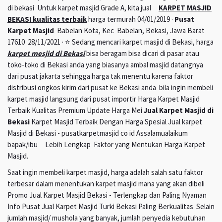
di bekasi Untuk karpet masjid Grade A, kita jual
KARPET MASJID
BEKASI kualitas terbaik
harga termurah 04/01/2019 ·
Pusat
Karpet Masjid
Babelan Kota, Kec Babelan, Bekasi, Jawa Barat
17610 28/11/2021 · ⭐ Sedang mencari karpet masjid di Bekasi, harga
karpet mesjid di Bekasi
bisa beragam bisa dicari di pasar atau
toko-toko di Bekasi anda yang biasanya ambal masjid datangnya
dari pusat jakarta sehingga harga tak menentu karena faktor
distribusi ongkos kirim dari pusat ke Bekasi anda bila ingin membeli
karpet masjid langsung dari pusat importir Harga Karpet Masjid
Terbaik Kualitas Premium Update Harga Mei
Jual Karpet Masjid di
Bekasi
Karpet Masjid Terbaik Dengan Harga Spesial Jual karpet
Masjid di Bekasi - pusatkarpetmasjid co id Assalamualaikum
bapak/ibu Lebih Lengkap Faktor yang Mentukan Harga Karpet
Masjid.
Saat ingin membeli karpet masjid, harga adalah salah satu faktor
terbesar dalam menentukan karpet masjid mana yang akan dibeli
Promo Jual Karpet Masjid Bekasi - Terlengkap dan Paling Nyaman
Info Pusat Jual Karpet Masjid Turki Bekasi Paling Berkualitas Selain
jumlah masjid/ mushola yang banyak, jumlah penyedia kebutuhan