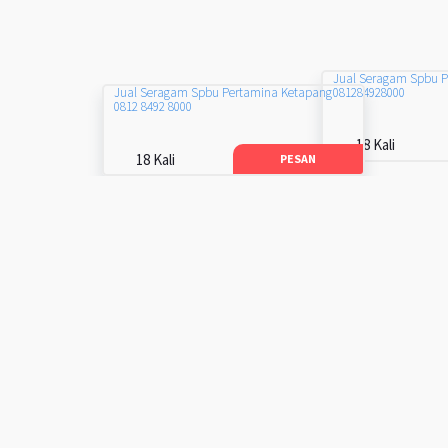
Jual Seragam Spbu 
081284928000
Jual Seragam Spbu Pertamina Ketapang
0812 8492 8000
18 Kali
18 Kali
PESAN