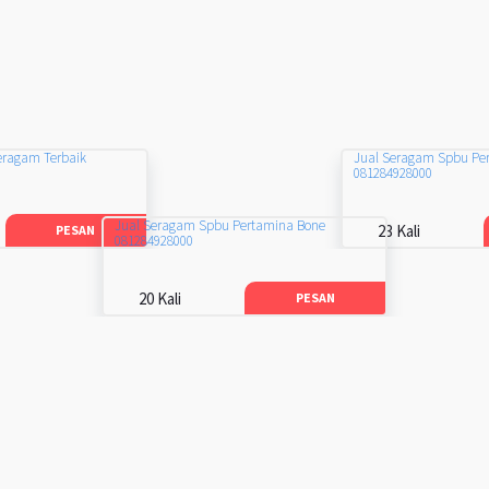
eragam Terbaik
Jual Seragam Spbu Pe
081284928000
Jual Seragam Spbu Pertamina Bone
23 Kali
PESAN
081284928000
20 Kali
PESAN