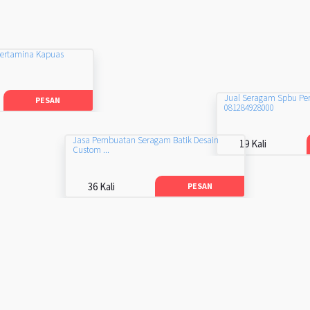
Pertamina Kapuas
Jual Seragam Spbu Pe
PESAN
081284928000
Jasa Pembuatan Seragam Batik Desain
19 Kali
Custom ...
36 Kali
PESAN