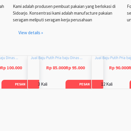
lah
Kami adalah produsen pembuat pakaian yang berlokasi di
Fo
Sidoarjo. Konsentrasi kami adalah manufacture pakaian
se
seragam meliputi seragam kerja perusahaan
un
View details »
aju Dinas ...
Jual Baju Putih Pria baju Dinas ...
Jual Baju Putih Pria baj
0Rp 100.000
Rp 85.000Rp 95.000
Rp 90.000R
3 Kali
12 Kali
PESAN
PESAN