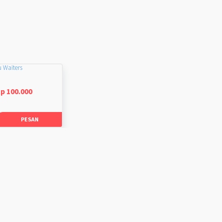
u Waiters
p 100.000
PESAN