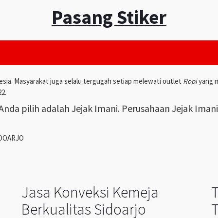
Pasang Stiker
esia. Masyarakat juga selalu tergugah setiap melewati outlet
Ropi
yang m
22.
nda pilih adalah Jejak Imani. Perusahaan Jejak Iman
IDOARJO
Jasa Konveksi Kemeja
Berkualitas Sidoarjo
T