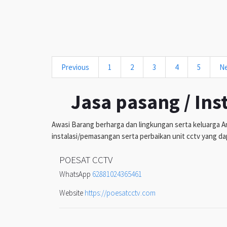
Previous
1
2
3
4
5
N
Jasa pasang / Ins
Awasi Barang berharga dan lingkungan serta keluarga An
instalasi/pemasangan serta perbaikan unit cctv yang da
POESAT CCTV
WhatsApp
62881024365461
Website
https://poesatcctv.com