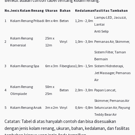
Berikut adalah contoh tabel tentang kolam renang:
No.
Jenis Kolam Renang
Ukuran
Bahan
Kedalaman
Fasilitas Tambahan
Lampu LED, Jacuzzi,
1
Kolam Renang Pribadi
8m x 4m
Beton
1,2m - 2,0m
Lantai
Anti Selip
Kolam Renang
25m x
2
Vinyl
1,0m - 3,0m
Pemanas Air, Skimmer,
Komersial
12m
Sistem Filter, Taman
Bermain
3
Kolam Renang Spa
6m x 3m
Fiberglass
1,0m - 1,5m
Sistem Hidroterapi,
Jet Massager, Pemanas
Air
Kolam Renang
50m x
4
Beton
2,0m - 3,0m
Papan Loncat,
Olimpiade
25m
Skimmer, Pemanas Air
5
Kolam Renang Anak
3m x 2m
Vinyl
0,6m - 0,8m
Seluncuran Air, Payung
Teddy Bear Air
Catatan: Tabel di atas hanyalah contoh dan bisa disesuaikan
dengan jenis kolam renang, ukuran, bahan, kedalaman, dan fasilitas