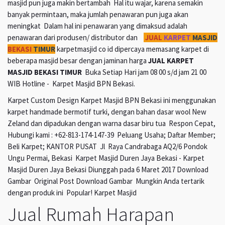
masjid pun juga makin bertambah Hal itu wajar, karena semakin
banyak permintaan, maka jumlah penawaran pun juga akan
meningkat Dalam hal ini penawaran yang dimaksud adalah
penawaran dari produsen/ distributor dan
JUAL
KARPET
MASJID
BEKASI
TIMUR
karpetmasjid co id dipercaya memasang karpet di
beberapa masjid besar dengan jaminan harga
JUAL KARPET
MASJID BEKASI TIMUR
Buka Setiap Hari jam 08 00 s/d jam 21 00
WIB Hotline - Karpet Masjid BPN Bekasi.
Karpet Custom Design Karpet Masjid BPN Bekasi ini menggunakan
karpet handmade bermotif turki, dengan bahan dasar wool New
Zeland dan dipadukan dengan warna dasar biru tua Respon Cepat,
Hubungi kami : +62-813-174-147-39 Peluang Usaha; Daftar Member;
Beli Karpet; KANTOR PUSAT Jl Raya Candrabaga AQ2/6 Pondok
Ungu Permai, Bekasi Karpet Masjid Duren Jaya Bekasi - Karpet
Masjid Duren Jaya Bekasi Diunggah pada 6 Maret 2017 Download
Gambar Original Post Download Gambar Mungkin Anda tertarik
dengan produk ini Popular! Karpet Masjid
Jual Rumah Harapan