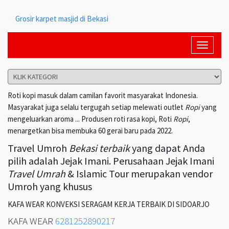
Grosir karpet masjid di Bekasi
Toggle
navigati
Roti kopi masuk dalam camilan favorit masyarakat Indonesia.
Masyarakat juga selalu tergugah setiap melewati outlet
Ropi
yang
mengeluarkan aroma ... Produsen roti rasa kopi, Roti
Ropi
,
menargetkan bisa membuka 60 gerai baru pada 2022.
Travel Umroh
Bekasi terbaik
yang dapat Anda
pilih adalah Jejak Imani. Perusahaan Jejak Imani
Travel Umrah
& Islamic Tour merupakan vendor
Umroh yang khusus
KAFA WEAR KONVEKSI SERAGAM KERJA TERBAIK DI SIDOARJO
KAFA WEAR
6281252890217