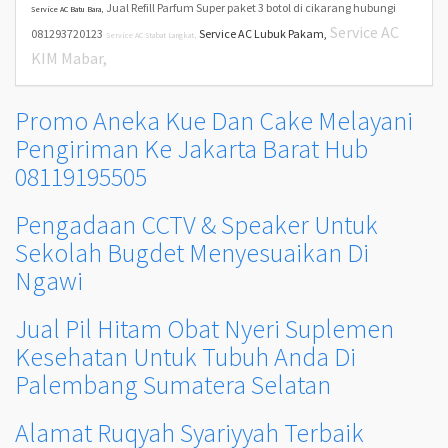
Jual Refill Parfum Super paket 3 botol di cikarang hubungi
Service AC Batu Bara,
Service AC
081293720123
Service AC Lubuk Pakam,
Service AC Stabat Langkat,
KIM Mabar,
Promo Aneka Kue Dan Cake Melayani
Pengiriman Ke Jakarta Barat Hub
08119195505
Pengadaan CCTV & Speaker Untuk
Sekolah Bugdet Menyesuaikan Di
Ngawi
Jual Pil Hitam Obat Nyeri Suplemen
Kesehatan Untuk Tubuh Anda Di
Palembang Sumatera Selatan
Alamat Ruqyah Syariyyah Terbaik