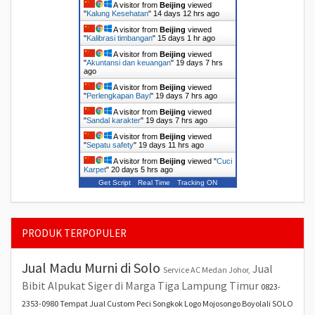
A visitor from
Beijing
viewed
"
Kalung Kesehatan
"
14 days 12 hrs ago
A visitor from
Beijing
viewed
"
Kalibrasi timbangan
"
15 days 1 hr ago
A visitor from
Beijing
viewed
"
Akuntansi dan keuangan
"
19 days 7 hrs
ago
A visitor from
Beijing
viewed
"
Perlengkapan Bayi
"
19 days 7 hrs ago
A visitor from
Beijing
viewed
"
Sandal karakter
"
19 days 7 hrs ago
A visitor from
Beijing
viewed
"
Sepatu safety
"
19 days 11 hrs ago
A visitor from
Beijing
viewed "
Cuci
Karpet
"
20 days 5 hrs ago
Get Script
Real Time
Tracking ON
PRODUK TERPOPULER
Jual Madu Murni di Solo
Jual
Service AC Medan Johor,
Bibit Alpukat Siger di Marga Tiga Lampung Timur
0823-
2353-0980 Tempat Jual Custom Peci Songkok Logo Mojosongo Boyolali SOLO