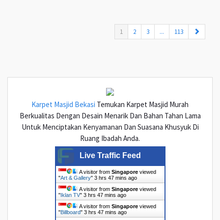
(current)
1
2
3
...
113
Karpet Masjid Bekasi
Temukan Karpet Masjid Murah
Berkualitas Dengan Desain Menarik Dan Bahan Tahan Lama
Untuk Menciptakan Kenyamanan Dan Suasana Khusyuk Di
Ruang Ibadah Anda.
Live Traffic Feed
A visitor from
Singapore
viewed
"
Art & Gallery
"
3 hrs 47 mins ago
A visitor from
Singapore
viewed
"
Iklan TV
"
3 hrs 47 mins ago
A visitor from
Singapore
viewed
"
Billboard
"
3 hrs 47 mins ago