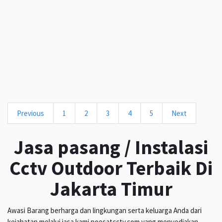
Previous
1
2
3
4
5
Next
Jasa pasang / Instalasi
Cctv Outdoor Terbaik Di
Jakarta Timur
Awasi Barang berharga dan lingkungan serta keluarga Anda dari
kejahatan melalui jasa kami poesatcctv.com yang menyediakan