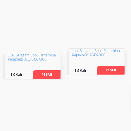
Jual Seragam Spbu Pertamina
Kapuas 081284928000
Jual Seragam Spbu Pertamina
Ketapang 0812 8492 8000
18 Kali
PESAN
18 Kali
PESAN