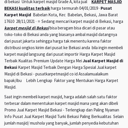
di bekasi Untuk karpet masjid Grade A, kita jual
KARPET MASJID
BEKASI kualitas terbaik
harga termurah 04/01/2019 ·
Pusat
Karpet Masjid
Babelan Kota, Kec Babelan, Bekasi, Jawa Barat
17610 28/11/2021 · ⭐ Sedang mencari karpet masjid di Bekasi, harga
karpet mesjid di Bekasi
bisa beragam bisa dicari di pasar atau
toko-toko di Bekasi anda yang biasanya ambal masjid datangnya
dari pusat jakarta sehingga harga tak menentu karena faktor
distribusi ongkos kirim dari pusat ke Bekasi anda bila ingin membeli
karpet masjid langsung dari pusat importir Harga Karpet Masjid
Terbaik Kualitas Premium Update Harga Mei
Jual Karpet Masjid di
Bekasi
Karpet Masjid Terbaik Dengan Harga Spesial Jual karpet
Masjid di Bekasi - pusatkarpetmasjid co id Assalamualaikum
bapak/ibu Lebih Lengkap Faktor yang Mentukan Harga Karpet
Masjid.
Saat ingin membeli karpet masjid, harga adalah salah satu faktor
terbesar dalam menentukan karpet masjid mana yang akan dibeli
Promo Jual Karpet Masjid Bekasi - Terlengkap dan Paling Nyaman
Info Pusat Jual Karpet Masjid Turki Bekasi Paling Berkualitas Selain
jumlah masjid/ mushola yang banyak, jumlah penyedia kebutuhan