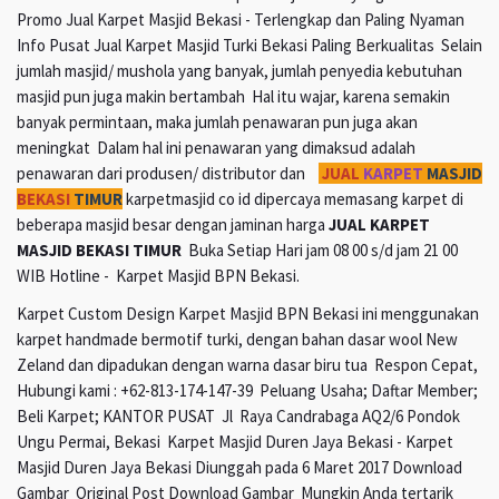
Promo Jual Karpet Masjid Bekasi - Terlengkap dan Paling Nyaman
Info Pusat Jual Karpet Masjid Turki Bekasi Paling Berkualitas Selain
jumlah masjid/ mushola yang banyak, jumlah penyedia kebutuhan
masjid pun juga makin bertambah Hal itu wajar, karena semakin
banyak permintaan, maka jumlah penawaran pun juga akan
meningkat Dalam hal ini penawaran yang dimaksud adalah
penawaran dari produsen/ distributor dan
JUAL
KARPET
MASJID
BEKASI
TIMUR
karpetmasjid co id dipercaya memasang karpet di
beberapa masjid besar dengan jaminan harga
JUAL KARPET
MASJID BEKASI TIMUR
Buka Setiap Hari jam 08 00 s/d jam 21 00
WIB Hotline - Karpet Masjid BPN Bekasi.
Karpet Custom Design Karpet Masjid BPN Bekasi ini menggunakan
karpet handmade bermotif turki, dengan bahan dasar wool New
Zeland dan dipadukan dengan warna dasar biru tua Respon Cepat,
Hubungi kami : +62-813-174-147-39 Peluang Usaha; Daftar Member;
Beli Karpet; KANTOR PUSAT Jl Raya Candrabaga AQ2/6 Pondok
Ungu Permai, Bekasi Karpet Masjid Duren Jaya Bekasi - Karpet
Masjid Duren Jaya Bekasi Diunggah pada 6 Maret 2017 Download
Gambar Original Post Download Gambar Mungkin Anda tertarik