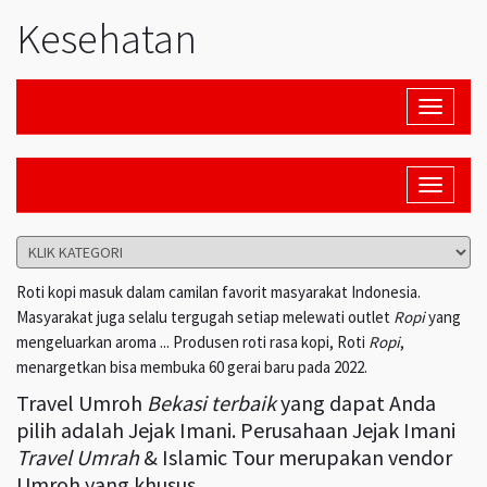
Kesehatan
Toggle
navigati
Toggle
navigati
Roti kopi masuk dalam camilan favorit masyarakat Indonesia.
Masyarakat juga selalu tergugah setiap melewati outlet
Ropi
yang
mengeluarkan aroma ... Produsen roti rasa kopi, Roti
Ropi
,
menargetkan bisa membuka 60 gerai baru pada 2022.
Travel Umroh
Bekasi terbaik
yang dapat Anda
pilih adalah Jejak Imani. Perusahaan Jejak Imani
Travel Umrah
& Islamic Tour merupakan vendor
Umroh yang khusus