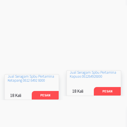
Jual Seragam Spbu Pertamina
Kapuas 081284928000
Jual Seragam Spbu Pertamina
Ketapang 0812 8492 8000
18 Kali
PESAN
18 Kali
PESAN