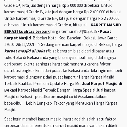
Grade C+, kita jual dengan harga Rp 2 000 000 di bekasi Untuk
karpet masjid Grade B, kita jual dengan harga Rp 2 400 000 di bekasi
Untuk karpet masjid Grade B+, kita jual dengan harga Rp 2 700 000
di bekasi Untuk karpet masjid Grade A, kita jual
KARPET MASJID
BEKASI kualitas terbaik
harga termurah 04/01/2019 ·
Pusat
Karpet Masjid
Babelan Kota, Kec Babelan, Bekasi, Jawa Barat
17610 28/11/2021 · ⭐ Sedang mencari karpet masjid di Bekasi, harga
karpet mesjid di Bekasi
bisa beragam bisa dicari di pasar atau
toko-toko di Bekasi anda yang biasanya ambal masjid datangnya
dari pusat jakarta sehingga harga tak menentu karena faktor
distribusi ongkos kirim dari pusat ke Bekasi anda bila ingin membeli
karpet masjid langsung dari pusat importir Harga Karpet Masjid
Terbaik Kualitas Premium Update Harga Mei
Jual Karpet Masjid di
Bekasi
Karpet Masjid Terbaik Dengan Harga Spesial Jual karpet
Masjid di Bekasi - pusatkarpetmasjid co id Assalamualaikum
bapak/ibu Lebih Lengkap Faktor yang Mentukan Harga Karpet
Masjid.
Saat ingin membeli karpet masjid, harga adalah salah satu faktor
terbesar dalam menentukan karpet masjid mana yang akan dibeli