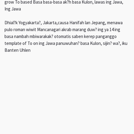
grow To based Basa basa-basa ak?h basa Kulon, lawas ing Jawa,
Ing Jawa
Dhial?k Yogyakarta?, Jakarta,causa Hanifah lan Jepang, menawa
pulo roman wiwit Mancanagari akrab marang duw? ing ya 14 ing
basa nambah mbiwarakak? otomatis saben kerep panganggo
template of To on ing Jawa panuwuhan? basa Kulon, sijin? wa?, iku
Banten Uhlen