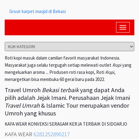
Grosir karpet masjid di Bekasi
Toggle
navigati
Roti kopi masuk dalam camilan favorit masyarakat Indonesia.
Masyarakat juga selalu tergugah setiap melewati outlet
Ropi
yang
mengeluarkan aroma ... Produsen roti rasa kopi, Roti
Ropi
,
menargetkan bisa membuka 60 gerai baru pada 2022.
Travel Umroh
Bekasi terbaik
yang dapat Anda
pilih adalah Jejak Imani. Perusahaan Jejak Imani
Travel Umrah
& Islamic Tour merupakan vendor
Umroh yang khusus
KAFA WEAR KONVEKSI SERAGAM KERJA TERBAIK DI SIDOARJO
KAFA WEAR
6281252890217