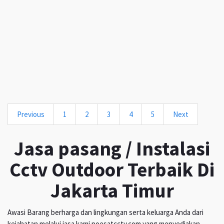
Previous
1
2
3
4
5
Next
Jasa pasang / Instalasi
Cctv Outdoor Terbaik Di
Jakarta Timur
Awasi Barang berharga dan lingkungan serta keluarga Anda dari
kejahatan melalui jasa kami poesatcctv.com yang menyediakan