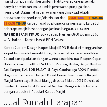
masjid pun juga makin bertambah Hal itu wajar, karena semakin
banyak permintaan, maka jumlah penawaran pun juga akan
meningkat Dalam hal ini penawaran yang dimaksud adalah
penawaran dari produsen/ distributor dan
JUAL
KARPET
MASJID
BEKASI
TIMUR
karpetmasjid co id dipercaya memasang karpet di
beberapa masjid besar dengan jaminan harga
JUAL KARPET
MASJID BEKASI TIMUR
Buka Setiap Hari jam 08 00 s/d jam 21 00
WIB Hotline - Karpet Masjid BPN Bekasi.
Karpet Custom Design Karpet Masjid BPN Bekasi ini menggunakan
karpet handmade bermotif turki, dengan bahan dasar wool New
Zeland dan dipadukan dengan warna dasar biru tua Respon Cepat,
Hubungi kami : +62-813-174-147-39 Peluang Usaha; Daftar Member;
Beli Karpet; KANTOR PUSAT Jl Raya Candrabaga AQ2/6 Pondok
Ungu Permai, Bekasi Karpet Masjid Duren Jaya Bekasi - Karpet
Masjid Duren Jaya Bekasi Diunggah pada 6 Maret 2017 Download
Gambar Original Post Download Gambar Mungkin Anda tertarik
dengan produk ini Popular! Karpet Masjid
Jual Rumah Harapan