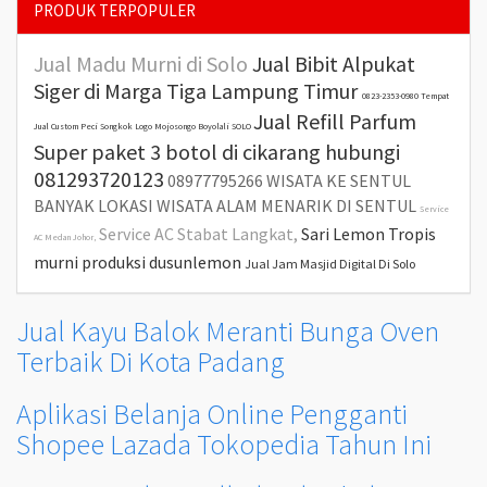
PRODUK TERPOPULER
Jual Madu Murni di Solo
Jual Bibit Alpukat
Siger di Marga Tiga Lampung Timur
0823-2353-0980 Tempat
Jual Refill Parfum
Jual Custom Peci Songkok Logo Mojosongo Boyolali SOLO
Super paket 3 botol di cikarang hubungi
081293720123
08977795266 WISATA KE SENTUL
BANYAK LOKASI WISATA ALAM MENARIK DI SENTUL
Service
Service AC Stabat Langkat,
Sari Lemon Tropis
AC Medan Johor,
murni produksi dusunlemon
Jual Jam Masjid Digital Di Solo
Jual Kayu Balok Meranti Bunga Oven
Terbaik Di Kota Padang
Aplikasi Belanja Online Pengganti
Shopee Lazada Tokopedia Tahun Ini