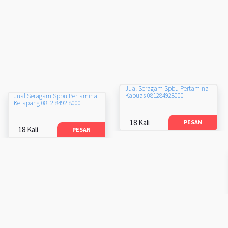
Jual Seragam Spbu Pertamina
Kapuas 081284928000
Jual Seragam Spbu Pertamina
Ketapang 0812 8492 8000
18 Kali
PESAN
18 Kali
PESAN