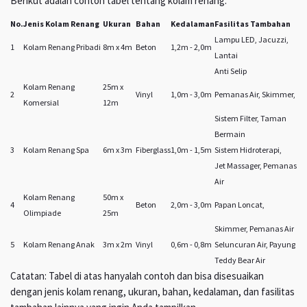
Berikut adalah contoh tabel tentang kolam renang:
No.
Jenis Kolam Renang
Ukuran
Bahan
Kedalaman
Fasilitas Tambahan
Lampu LED, Jacuzzi,
1
Kolam Renang Pribadi
8m x 4m
Beton
1,2m - 2,0m
Lantai
Anti Selip
Kolam Renang
25m x
2
Vinyl
1,0m - 3,0m
Pemanas Air, Skimmer,
Komersial
12m
Sistem Filter, Taman
Bermain
3
Kolam Renang Spa
6m x 3m
Fiberglass
1,0m - 1,5m
Sistem Hidroterapi,
Jet Massager, Pemanas
Air
Kolam Renang
50m x
4
Beton
2,0m - 3,0m
Papan Loncat,
Olimpiade
25m
Skimmer, Pemanas Air
5
Kolam Renang Anak
3m x 2m
Vinyl
0,6m - 0,8m
Seluncuran Air, Payung
Teddy Bear Air
Catatan: Tabel di atas hanyalah contoh dan bisa disesuaikan
dengan jenis kolam renang, ukuran, bahan, kedalaman, dan fasilitas