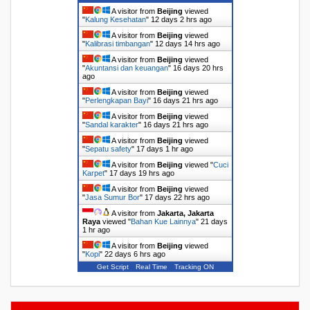
A visitor from
Beijing
viewed
"
Kalung Kesehatan
"
12 days 2 hrs ago
A visitor from
Beijing
viewed
"
Kalibrasi timbangan
"
12 days 14 hrs ago
A visitor from
Beijing
viewed
"
Akuntansi dan keuangan
"
16 days 20 hrs
ago
A visitor from
Beijing
viewed
"
Perlengkapan Bayi
"
16 days 21 hrs ago
A visitor from
Beijing
viewed
"
Sandal karakter
"
16 days 21 hrs ago
A visitor from
Beijing
viewed
"
Sepatu safety
"
17 days 1 hr ago
A visitor from
Beijing
viewed "
Cuci
Karpet
"
17 days 19 hrs ago
A visitor from
Beijing
viewed
"
Jasa Sumur Bor
"
17 days 22 hrs ago
A visitor from
Jakarta, Jakarta
Raya
viewed "
Bahan Kue Lainnya
"
21 days
1 hr ago
A visitor from
Beijing
viewed
"
Kopi
"
22 days 6 hrs ago
Get Script
Real Time
Tracking ON