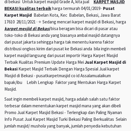
di bekasi Untuk karpet masjid Grade A, kita jual
KARPET MASJID
BEKASI kualitas terbaik
harga termurah 04/01/2019 ·
Pusat
Karpet Masjid
Babelan Kota, Kec Babelan, Bekasi, Jawa Barat
17610 28/11/2021 · ⭐ Sedang mencari karpet masjid di Bekasi, harga
karpet mesjid di Bekasi
bisa beragam bisa dicari di pasar atau
toko-toko di Bekasi anda yang biasanya ambal masjid datangnya
dari pusat jakarta sehingga harga tak menentu karena faktor
distribusi ongkos kirim dari pusat ke Bekasi anda bila ingin membeli
karpet masjid langsung dari pusat importir Harga Karpet Masjid
Terbaik Kualitas Premium Update Harga Mei
Jual Karpet Masjid di
Bekasi
Karpet Masjid Terbaik Dengan Harga Spesial Jual karpet
Masjid di Bekasi - pusatkarpetmasjid co id Assalamualaikum
bapak/ibu Lebih Lengkap Faktor yang Mentukan Harga Karpet
Masjid.
Saat ingin membeli karpet masjid, harga adalah salah satu faktor
terbesar dalam menentukan karpet masjid mana yang akan dibeli
Promo Jual Karpet Masjid Bekasi - Terlengkap dan Paling Nyaman
Info Pusat Jual Karpet Masjid Turki Bekasi Paling Berkualitas Selain
jumlah masjid/ mushola yang banyak, jumlah penyedia kebutuhan