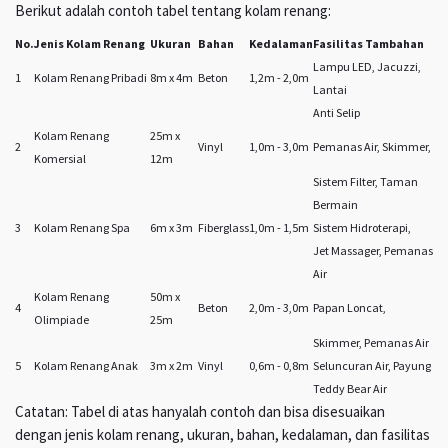
Berikut adalah contoh tabel tentang kolam renang:
No.
Jenis Kolam Renang
Ukuran
Bahan
Kedalaman
Fasilitas Tambahan
Lampu LED, Jacuzzi,
1
Kolam Renang Pribadi
8m x 4m
Beton
1,2m - 2,0m
Lantai
Anti Selip
Kolam Renang
25m x
2
Vinyl
1,0m - 3,0m
Pemanas Air, Skimmer,
Komersial
12m
Sistem Filter, Taman
Bermain
3
Kolam Renang Spa
6m x 3m
Fiberglass
1,0m - 1,5m
Sistem Hidroterapi,
Jet Massager, Pemanas
Air
Kolam Renang
50m x
4
Beton
2,0m - 3,0m
Papan Loncat,
Olimpiade
25m
Skimmer, Pemanas Air
5
Kolam Renang Anak
3m x 2m
Vinyl
0,6m - 0,8m
Seluncuran Air, Payung
Teddy Bear Air
Catatan: Tabel di atas hanyalah contoh dan bisa disesuaikan
dengan jenis kolam renang, ukuran, bahan, kedalaman, dan fasilitas