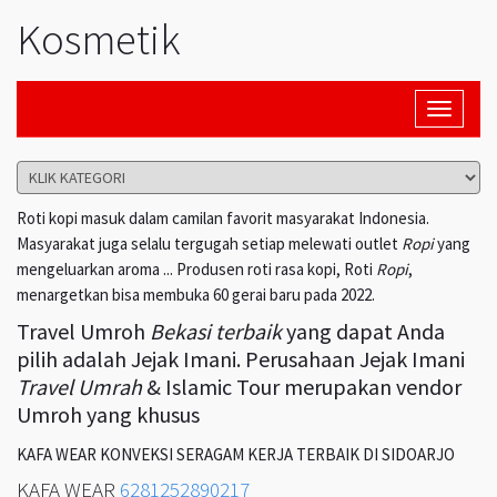
Kosmetik
Toggle
navigati
Roti kopi masuk dalam camilan favorit masyarakat Indonesia.
Masyarakat juga selalu tergugah setiap melewati outlet
Ropi
yang
mengeluarkan aroma ... Produsen roti rasa kopi, Roti
Ropi
,
menargetkan bisa membuka 60 gerai baru pada 2022.
Travel Umroh
Bekasi terbaik
yang dapat Anda
pilih adalah Jejak Imani. Perusahaan Jejak Imani
Travel Umrah
& Islamic Tour merupakan vendor
Umroh yang khusus
KAFA WEAR KONVEKSI SERAGAM KERJA TERBAIK DI SIDOARJO
KAFA WEAR
6281252890217