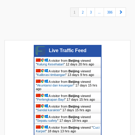
(current)
1
2
3
...
386
Live Traffic Feed
A visitor from
Beijing
viewed
"
Kalung Kesehatan
"
12 days 20 hrs ago
A visitor from
Beijing
viewed
"
Kalibrasi timbangan
"
13 days 9 hrs ago
A visitor from
Beijing
viewed
"
Akuntansi dan keuangan
"
17 days 15 hrs
ago
A visitor from
Beijing
viewed
"
Perlengkapan Bayi
"
17 days 15 hrs ago
A visitor from
Beijing
viewed
"
Sandal karakter
"
17 days 15 hrs ago
A visitor from
Beijing
viewed
"
Sepatu safety
"
17 days 19 hrs ago
A visitor from
Beijing
viewed "
Cuci
Karpet
"
18 days 13 hrs ago