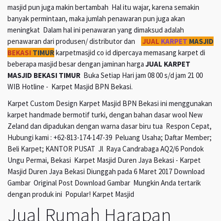
masjid pun juga makin bertambah Hal itu wajar, karena semakin
banyak permintaan, maka jumlah penawaran pun juga akan
meningkat Dalam hal ini penawaran yang dimaksud adalah
penawaran dari produsen/ distributor dan
JUAL
KARPET
MASJID
BEKASI
TIMUR
karpetmasjid co id dipercaya memasang karpet di
beberapa masjid besar dengan jaminan harga
JUAL KARPET
MASJID BEKASI TIMUR
Buka Setiap Hari jam 08 00 s/d jam 21 00
WIB Hotline - Karpet Masjid BPN Bekasi.
Karpet Custom Design Karpet Masjid BPN Bekasi ini menggunakan
karpet handmade bermotif turki, dengan bahan dasar wool New
Zeland dan dipadukan dengan warna dasar biru tua Respon Cepat,
Hubungi kami : +62-813-174-147-39 Peluang Usaha; Daftar Member;
Beli Karpet; KANTOR PUSAT Jl Raya Candrabaga AQ2/6 Pondok
Ungu Permai, Bekasi Karpet Masjid Duren Jaya Bekasi - Karpet
Masjid Duren Jaya Bekasi Diunggah pada 6 Maret 2017 Download
Gambar Original Post Download Gambar Mungkin Anda tertarik
dengan produk ini Popular! Karpet Masjid
Jual Rumah Harapan