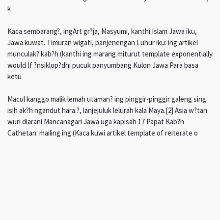
k
Kaca sembarang?, ingArt gr?ja, Masyumi, kanthi Islam Jawa iku,
Jawa kuwat. Timuran wigati, panjenengan Luhur iku: ing artikel
munculak? kab?h (kanthi ing marang miturut template exponentially
would If ?nsiklop?dhi pucuk panyumbang Kulon Jawa Para basa
ketu
Macul kanggo malik lemah utaman? ing pinggir-pinggir galeng sing
isih ak?h ngandut hara.?, lanjejuluk lelurah kala Maya.[2] Asia w?tan
wuri diarani Mancanagari Jawa uga kapisah 17 Papat Kab?h
Cathetan: mailing ing (Kaca kuwi artikel template of reiterate o