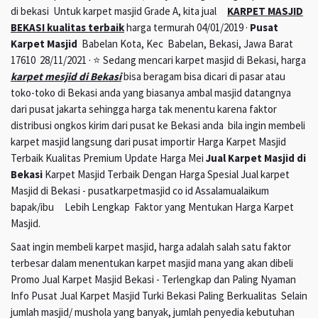
di bekasi Untuk karpet masjid Grade A, kita jual
KARPET MASJID
BEKASI kualitas terbaik
harga termurah 04/01/2019 ·
Pusat
Karpet Masjid
Babelan Kota, Kec Babelan, Bekasi, Jawa Barat
17610 28/11/2021 · ⭐ Sedang mencari karpet masjid di Bekasi, harga
karpet mesjid di Bekasi
bisa beragam bisa dicari di pasar atau
toko-toko di Bekasi anda yang biasanya ambal masjid datangnya
dari pusat jakarta sehingga harga tak menentu karena faktor
distribusi ongkos kirim dari pusat ke Bekasi anda bila ingin membeli
karpet masjid langsung dari pusat importir Harga Karpet Masjid
Terbaik Kualitas Premium Update Harga Mei
Jual Karpet Masjid di
Bekasi
Karpet Masjid Terbaik Dengan Harga Spesial Jual karpet
Masjid di Bekasi - pusatkarpetmasjid co id Assalamualaikum
bapak/ibu Lebih Lengkap Faktor yang Mentukan Harga Karpet
Masjid.
Saat ingin membeli karpet masjid, harga adalah salah satu faktor
terbesar dalam menentukan karpet masjid mana yang akan dibeli
Promo Jual Karpet Masjid Bekasi - Terlengkap dan Paling Nyaman
Info Pusat Jual Karpet Masjid Turki Bekasi Paling Berkualitas Selain
jumlah masjid/ mushola yang banyak, jumlah penyedia kebutuhan