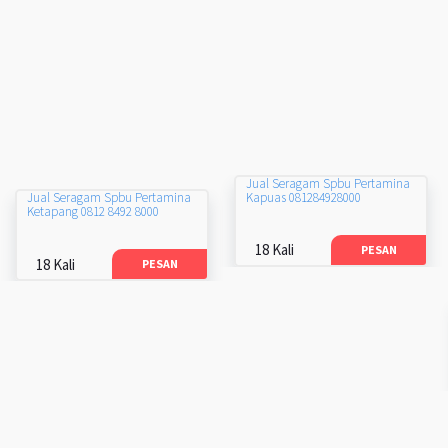
Jual Seragam Spbu Pertamina
Kapuas 081284928000
Jual Seragam Spbu Pertamina
Ketapang 0812 8492 8000
18 Kali
PESAN
18 Kali
PESAN