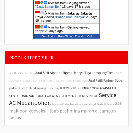
A visitor from
Beijing
viewed
"
Jasa Sumur Bor
"
18 days 17 hrs ago
A visitor from
Jakarta, Jakarta
Raya
viewed "
Bahan Kue Lainnya
"
21 days
19 hrs ago
A visitor from
Beijing
viewed
"
Kopi
"
23 days ago
Get Script
Real Time
Tracking ON
PRODUK TERPOPULER
Jual Bibit Alpukat Siger di Marga Tiga Lampung Timur
Jual Madu Murni di Solo
0823-
Jual Refill Parfum Super
2353-0980 Tempat Jual Custom Peci Songkok Logo Mojosongo Boyolali SOLO
paket 3 botol di cikarang hubungi 081293720123
08977795266 WISATA KE
Service
SENTUL BANYAK LOKASI WISATA ALAM MENARIK DI SENTUL
AC Medan Johor,
Jasa
Service AC Stabat Langkat,
Jual Jam Masjid Digital Di Solo
makloon konveksi jilbab pashmina murah di tambun
bekasi