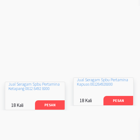
Jual Seragam Spbu Pertamina
Kapuas 081284928000
Jual Seragam Spbu Pertamina
Ketapang 0812 8492 8000
18 Kali
PESAN
18 Kali
PESAN