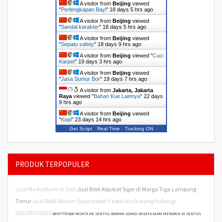
A visitor from
Beijing
viewed
"
Perlengkapan Bayi
"
18 days 5 hrs ago
A visitor from
Beijing
viewed
"
Sandal karakter
"
18 days 5 hrs ago
A visitor from
Beijing
viewed
"
Sepatu safety
"
18 days 9 hrs ago
A visitor from
Beijing
viewed "
Cuci
Karpet
"
19 days 3 hrs ago
A visitor from
Beijing
viewed
"
Jasa Sumur Bor
"
19 days 7 hrs ago
A visitor from
Jakarta, Jakarta
Raya
viewed "
Bahan Kue Lainnya
"
22 days
9 hrs ago
A visitor from
Beijing
viewed
"
Kopi
"
23 days 14 hrs ago
Get Script
Real Time
Tracking ON
PRODUK TERPOPULER
Jual Madu Murni di Solo
Jual Bibit Alpukat Siger di Marga Tiga Lampung
Timur
Jual Refill Parfum Super paket 3 botol di cikarang hubungi
081293720123
08977795266 WISATA KE SENTUL BANYAK LOKASI WISATA ALAM MENARIK DI SENTUL