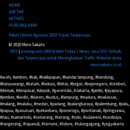
HOME
DAFTAR
ARTIKEL
HUBUNGI KAMI
Paket Umroh Agustus 2023 Travel Terpercaya
© 2020 Moro Sakato
RSS
|
sitemap.xml
1000 Artikel
Today's News
Jasa SEO Terbaik
dan Terpercaya untuk Meningkatkan Traffic Website Anda
morosakato.co.id
#aceh, #ambon, #bali, #balikpapan, #bandar lampung, #bandung,
#banyuwangi, #batam, #bekasi, #blitar, #bogor, #bojonegoro, #cirebon,
#demak, #denpasar, #depok, #gorontalo, #Jakarta, #jambi, #jayapura,
#jember, #kediri, #klaten, #kudus, #lampung, #madura, #makassar,
#malang, #maluku, #medan, #padang, #palangkaraya, #palembang, #palu,
#papua, #pasuruan, #pekanbaru, #ponorogo, #pontianak, #pringsewu,
#riau, #samarinda, #semarang, #serang, #solo, #sulawesi, #surabaya,
#tangerang, #tapanuli, #ternate, #tidore, #tulungagung, #yogyakarta