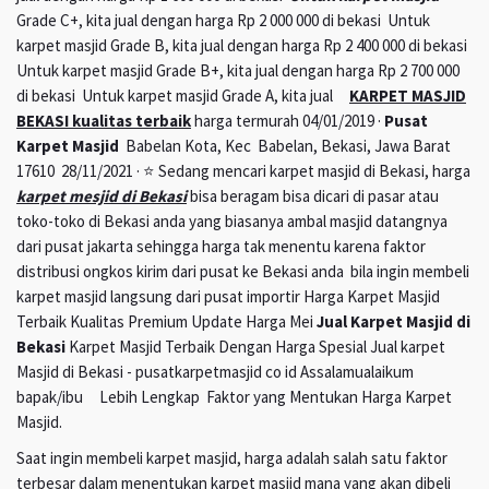
Grade C+, kita jual dengan harga Rp 2 000 000 di bekasi Untuk
karpet masjid Grade B, kita jual dengan harga Rp 2 400 000 di bekasi
Untuk karpet masjid Grade B+, kita jual dengan harga Rp 2 700 000
di bekasi Untuk karpet masjid Grade A, kita jual
KARPET MASJID
BEKASI kualitas terbaik
harga termurah 04/01/2019 ·
Pusat
Karpet Masjid
Babelan Kota, Kec Babelan, Bekasi, Jawa Barat
17610 28/11/2021 · ⭐ Sedang mencari karpet masjid di Bekasi, harga
karpet mesjid di Bekasi
bisa beragam bisa dicari di pasar atau
toko-toko di Bekasi anda yang biasanya ambal masjid datangnya
dari pusat jakarta sehingga harga tak menentu karena faktor
distribusi ongkos kirim dari pusat ke Bekasi anda bila ingin membeli
karpet masjid langsung dari pusat importir Harga Karpet Masjid
Terbaik Kualitas Premium Update Harga Mei
Jual Karpet Masjid di
Bekasi
Karpet Masjid Terbaik Dengan Harga Spesial Jual karpet
Masjid di Bekasi - pusatkarpetmasjid co id Assalamualaikum
bapak/ibu Lebih Lengkap Faktor yang Mentukan Harga Karpet
Masjid.
Saat ingin membeli karpet masjid, harga adalah salah satu faktor
terbesar dalam menentukan karpet masjid mana yang akan dibeli