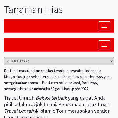
Tanaman Hias
Toggle
navigati
Toggle
navigati
Roti kopi masuk dalam camilan favorit masyarakat Indonesia.
Masyarakat juga selalu tergugah setiap melewati outlet
Ropi
yang
mengeluarkan aroma ... Produsen roti rasa kopi, Roti
Ropi
,
menargetkan bisa membuka 60 gerai baru pada 2022.
Travel Umroh
Bekasi terbaik
yang dapat Anda
pilih adalah Jejak Imani. Perusahaan Jejak Imani
Travel Umrah
& Islamic Tour merupakan vendor
Umroh yang khusus