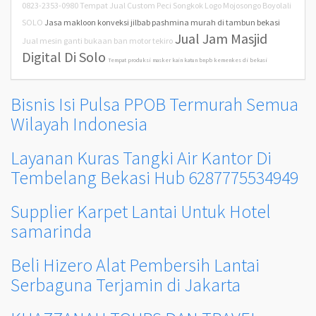
0823-2353-0980 Tempat Jual Custom Peci Songkok Logo Mojosongo Boyolali
SOLO
Jasa makloon konveksi jilbab pashmina murah di tambun bekasi
Jual Jam Masjid
Jual mesin ganti bukaan ban motor tekiro
Digital Di Solo
Tempat produksi masker kain katun bnpb kemenkes di bekasi
Bisnis Isi Pulsa PPOB Termurah Semua
Wilayah Indonesia
Layanan Kuras Tangki Air Kantor Di
Tembelang Bekasi Hub 6287775534949
Supplier Karpet Lantai Untuk Hotel
samarinda
Beli Hizero Alat Pembersih Lantai
Serbaguna Terjamin di Jakarta