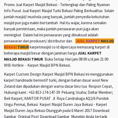
Promo Jual Karpet Masjid Bekasi - Terlengkap dan Paling Nyaman
Info Pusat Jual Karpet Masjid Turki Bekasi Paling Berkualitas Selain
jumlah masjid/ mushola yang banyak, jumlah penyedia kebutuhan
masjid pun juga makin bertambah Hal itu wajar, karena semakin
banyak permintaan, maka jumlah penawaran pun juga akan
meningkat Dalam hal ini penawaran yang dimaksud adalah
penawaran dari produsen/ distributor dan
JUAL
KARPET
MASJID
BEKASI
TIMUR
karpetmasjid co id dipercaya memasang karpet di
beberapa masjid besar dengan jaminan harga
JUAL KARPET
MASJID BEKASI TIMUR
Buka Setiap Hari jam 08 00 s/d jam 21 00
WIB Hotline - Karpet Masjid BPN Bekasi.
Karpet Custom Design Karpet Masjid BPN Bekasi ini menggunakan
karpet handmade bermotif turki, dengan bahan dasar wool New
Zeland dan dipadukan dengan warna dasar biru tua Respon Cepat,
Hubungi kami : +62-813-174-147-39 Peluang Usaha; Daftar Member;
Beli Karpet; KANTOR PUSAT Jl Raya Candrabaga AQ2/6 Pondok
Ungu Permai, Bekasi Karpet Masjid Duren Jaya Bekasi - Karpet
Masjid Duren Jaya Bekasi Diunggah pada 6 Maret 2017 Download
Gambar Original Post Download Gambar Mungkin Anda tertarik