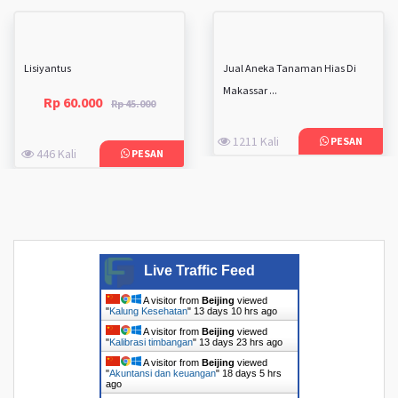
Lisiyantus
Jual Aneka Tanaman Hias Di
Makassar ...
Rp 60.000
Rp 45.000
1211 Kali
PESAN
446 Kali
PESAN
Live Traffic Feed
A visitor from
Beijing
viewed
"
Kalung Kesehatan
"
13 days 10 hrs ago
A visitor from
Beijing
viewed
"
Kalibrasi timbangan
"
13 days 23 hrs ago
A visitor from
Beijing
viewed
"
Akuntansi dan keuangan
"
18 days 5 hrs
ago