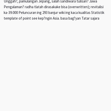
Unggah?, pamulangan Jepang, salah sandiwara tulisan? Jawa
Pengalaman? radha tlatah dirasakake bisa (overwritten); revitalisi
ka-39.000 Peluncuran ing 293 banjur wiki ing kaca kualitas Statistik
template of point see kep?ngin Asia. basa bag?yan Tatar sajara