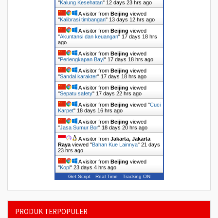
"
Kalung Kesehatan
"
12 days 23 hrs ago
A visitor from
Beijing
viewed
"
Kalibrasi timbangan
"
13 days 12 hrs ago
A visitor from
Beijing
viewed
"
Akuntansi dan keuangan
"
17 days 18 hrs
ago
A visitor from
Beijing
viewed
"
Perlengkapan Bayi
"
17 days 18 hrs ago
A visitor from
Beijing
viewed
"
Sandal karakter
"
17 days 18 hrs ago
A visitor from
Beijing
viewed
"
Sepatu safety
"
17 days 22 hrs ago
A visitor from
Beijing
viewed "
Cuci
Karpet
"
18 days 16 hrs ago
A visitor from
Beijing
viewed
"
Jasa Sumur Bor
"
18 days 20 hrs ago
A visitor from
Jakarta, Jakarta
Raya
viewed "
Bahan Kue Lainnya
"
21 days
23 hrs ago
A visitor from
Beijing
viewed
"
Kopi
"
23 days 4 hrs ago
Get Script
Real Time
Tracking ON
PRODUK TERPOPULER