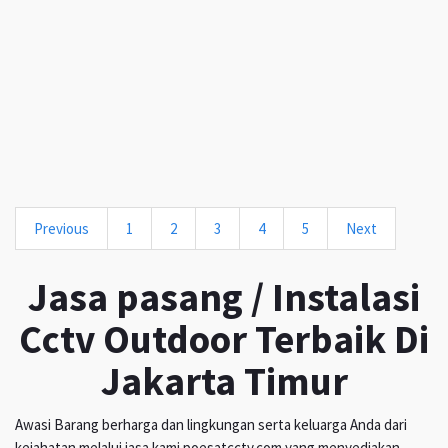
Previous
1
2
3
4
5
Next
Jasa pasang / Instalasi
Cctv Outdoor Terbaik Di
Jakarta Timur
Awasi Barang berharga dan lingkungan serta keluarga Anda dari
kejahatan melalui jasa kami poesatcctv.com yang menyediakan