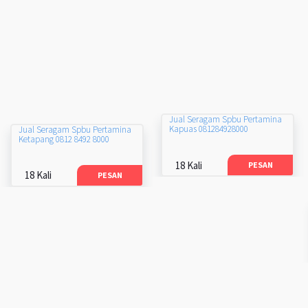
Jual Seragam Spbu Pertamina
Kapuas 081284928000
Jual Seragam Spbu Pertamina
Ketapang 0812 8492 8000
18 Kali
PESAN
18 Kali
PESAN