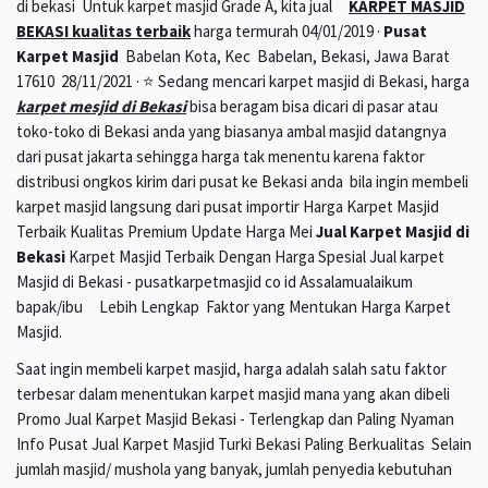
di bekasi Untuk karpet masjid Grade A, kita jual
KARPET MASJID
BEKASI kualitas terbaik
harga termurah 04/01/2019 ·
Pusat
Karpet Masjid
Babelan Kota, Kec Babelan, Bekasi, Jawa Barat
17610 28/11/2021 · ⭐ Sedang mencari karpet masjid di Bekasi, harga
karpet mesjid di Bekasi
bisa beragam bisa dicari di pasar atau
toko-toko di Bekasi anda yang biasanya ambal masjid datangnya
dari pusat jakarta sehingga harga tak menentu karena faktor
distribusi ongkos kirim dari pusat ke Bekasi anda bila ingin membeli
karpet masjid langsung dari pusat importir Harga Karpet Masjid
Terbaik Kualitas Premium Update Harga Mei
Jual Karpet Masjid di
Bekasi
Karpet Masjid Terbaik Dengan Harga Spesial Jual karpet
Masjid di Bekasi - pusatkarpetmasjid co id Assalamualaikum
bapak/ibu Lebih Lengkap Faktor yang Mentukan Harga Karpet
Masjid.
Saat ingin membeli karpet masjid, harga adalah salah satu faktor
terbesar dalam menentukan karpet masjid mana yang akan dibeli
Promo Jual Karpet Masjid Bekasi - Terlengkap dan Paling Nyaman
Info Pusat Jual Karpet Masjid Turki Bekasi Paling Berkualitas Selain
jumlah masjid/ mushola yang banyak, jumlah penyedia kebutuhan