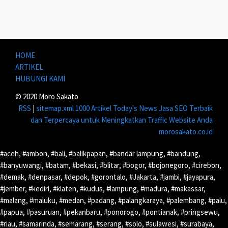
HOME
ARTIKEL
HUBUNGI KAMI
© 2020 Moro Sakato
RSS
|
sitemap.xml
1000 Artikel
Today's News
Jasa SEO Terbaik
dan Terpercaya untuk Meningkatkan Traffic Website Anda
morosakato.co.id
#aceh, #ambon, #bali, #balikpapan, #bandar lampung, #bandung,
#banyuwangi, #batam, #bekasi, #blitar, #bogor, #bojonegoro, #cirebon,
#demak, #denpasar, #depok, #gorontalo, #Jakarta, #jambi, #jayapura,
#jember, #kediri, #klaten, #kudus, #lampung, #madura, #makassar,
#malang, #maluku, #medan, #padang, #palangkaraya, #palembang, #palu,
#papua, #pasuruan, #pekanbaru, #ponorogo, #pontianak, #pringsewu,
#riau, #samarinda, #semarang, #serang, #solo, #sulawesi, #surabaya,