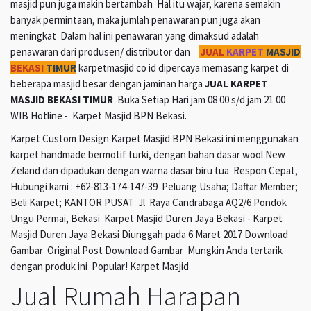
masjid pun juga makin bertambah Hal itu wajar, karena semakin
banyak permintaan, maka jumlah penawaran pun juga akan
meningkat Dalam hal ini penawaran yang dimaksud adalah
penawaran dari produsen/ distributor dan
JUAL
KARPET
MASJID
BEKASI
TIMUR
karpetmasjid co id dipercaya memasang karpet di
beberapa masjid besar dengan jaminan harga
JUAL KARPET
MASJID BEKASI TIMUR
Buka Setiap Hari jam 08 00 s/d jam 21 00
WIB Hotline - Karpet Masjid BPN Bekasi.
Karpet Custom Design Karpet Masjid BPN Bekasi ini menggunakan
karpet handmade bermotif turki, dengan bahan dasar wool New
Zeland dan dipadukan dengan warna dasar biru tua Respon Cepat,
Hubungi kami : +62-813-174-147-39 Peluang Usaha; Daftar Member;
Beli Karpet; KANTOR PUSAT Jl Raya Candrabaga AQ2/6 Pondok
Ungu Permai, Bekasi Karpet Masjid Duren Jaya Bekasi - Karpet
Masjid Duren Jaya Bekasi Diunggah pada 6 Maret 2017 Download
Gambar Original Post Download Gambar Mungkin Anda tertarik
dengan produk ini Popular! Karpet Masjid
Jual Rumah Harapan