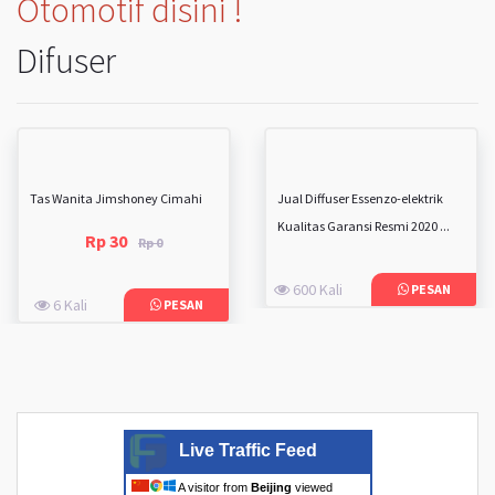
Otomotif disini !
Difuser
Tas Wanita Jimshoney Cimahi
Jual Diffuser Essenzo-elektrik
Kualitas Garansi Resmi 2020 ...
Rp 30
Rp 0
600 Kali
PESAN
6 Kali
PESAN
Live Traffic Feed
A visitor from
Beijing
viewed