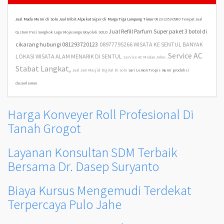
Jual Madu Murni di Solo
Jual Bibit Alpukat Siger di Marga Tiga Lampung Timur
0823-2353-0980 Tempat Jual
Jual Refill Parfum Super paket 3 botol di
Custom Peci Songkok Logo Mojosongo Boyolali SOLO
cikarang hubungi 081293720123
08977795266 WISATA KE SENTUL BANYAK
Service AC
LOKASI WISATA ALAM MENARIK DI SENTUL
Service AC Medan Johor,
Stabat Langkat,
Jual Jam Masjid Digital Di Solo
Sari Lemon Tropis murni produksi
dusunlemon
Harga Konveyer Roll Profesional Di
Tanah Grogot
Layanan Konsultan SDM Terbaik
Bersama Dr. Dasep Suryanto
Biaya Kursus Mengemudi Terdekat
Terpercaya Pulo Jahe