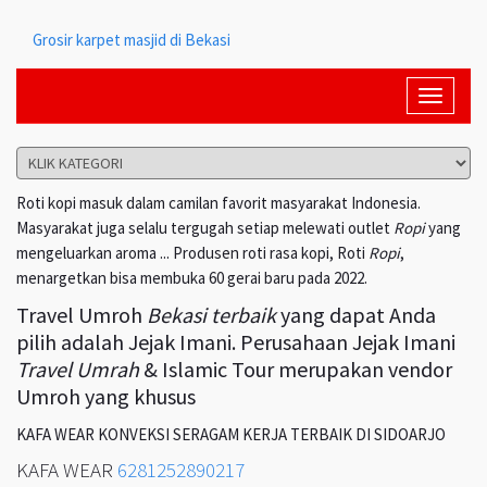
Grosir karpet masjid di Bekasi
Toggle
navigati
Roti kopi masuk dalam camilan favorit masyarakat Indonesia.
Masyarakat juga selalu tergugah setiap melewati outlet
Ropi
yang
mengeluarkan aroma ... Produsen roti rasa kopi, Roti
Ropi
,
menargetkan bisa membuka 60 gerai baru pada 2022.
Travel Umroh
Bekasi terbaik
yang dapat Anda
pilih adalah Jejak Imani. Perusahaan Jejak Imani
Travel Umrah
& Islamic Tour merupakan vendor
Umroh yang khusus
KAFA WEAR KONVEKSI SERAGAM KERJA TERBAIK DI SIDOARJO
KAFA WEAR
6281252890217