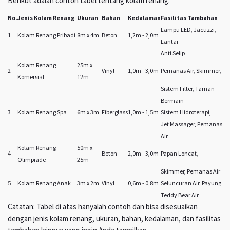
Berikut adalah contoh tabel tentang kolam renang:
No.
Jenis Kolam Renang
Ukuran
Bahan
Kedalaman
Fasilitas Tambahan
Lampu LED, Jacuzzi,
1
Kolam Renang Pribadi
8m x 4m
Beton
1,2m - 2,0m
Lantai
Anti Selip
Kolam Renang
25m x
2
Vinyl
1,0m - 3,0m
Pemanas Air, Skimmer,
Komersial
12m
Sistem Filter, Taman
Bermain
3
Kolam Renang Spa
6m x 3m
Fiberglass
1,0m - 1,5m
Sistem Hidroterapi,
Jet Massager, Pemanas
Air
Kolam Renang
50m x
4
Beton
2,0m - 3,0m
Papan Loncat,
Olimpiade
25m
Skimmer, Pemanas Air
5
Kolam Renang Anak
3m x 2m
Vinyl
0,6m - 0,8m
Seluncuran Air, Payung
Teddy Bear Air
Catatan: Tabel di atas hanyalah contoh dan bisa disesuaikan
dengan jenis kolam renang, ukuran, bahan, kedalaman, dan fasilitas