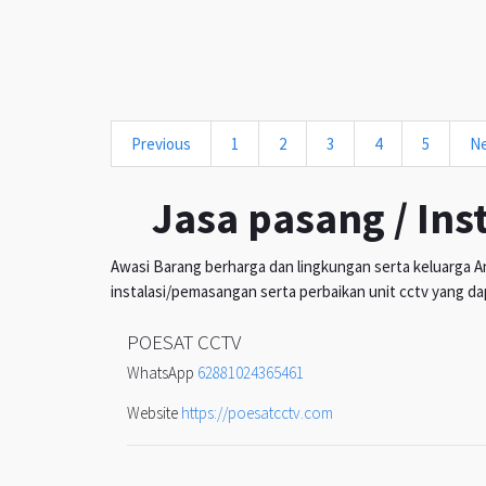
Previous
1
2
3
4
5
N
Jasa pasang / Ins
Awasi Barang berharga dan lingkungan serta keluarga An
instalasi/pemasangan serta perbaikan unit cctv yang da
POESAT CCTV
WhatsApp
62881024365461
Website
https://poesatcctv.com