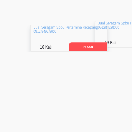
Jual Seragam Spbu 
081284928000
Jual Seragam Spbu Pertamina Ketapang
0812 8492 8000
18 Kali
18 Kali
PESAN