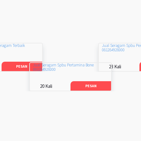
eragam Terbaik
Jual Seragam Spbu Pe
081284928000
Jual Seragam Spbu Pertamina Bone
23 Kali
PESAN
081284928000
20 Kali
PESAN