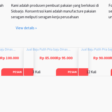
lah
Kami adalah produsen pembuat pakaian yang berlokasi di
Fo
Sidoarjo. Konsentrasi kami adalah manufacture pakaian
se
seragam meliputi seragam kerja perusahaan
un
View details »
aju Dinas ...
Jual Baju Putih Pria baju Dinas ...
Jual Baju Putih Pria baj
0Rp 100.000
Rp 85.000Rp 95.000
Rp 90.000R
3 Kali
12 Kali
PESAN
PESAN