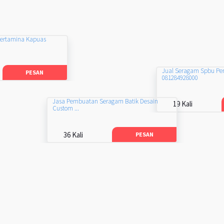
Pertamina Kapuas
Jual Seragam Spbu Pe
PESAN
081284928000
Jasa Pembuatan Seragam Batik Desain
19 Kali
Custom ...
36 Kali
PESAN