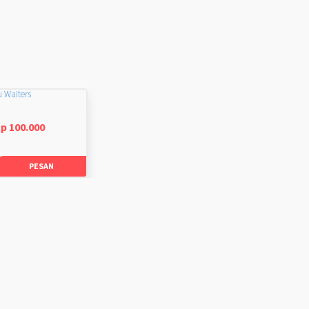
u Waiters
p 100.000
PESAN