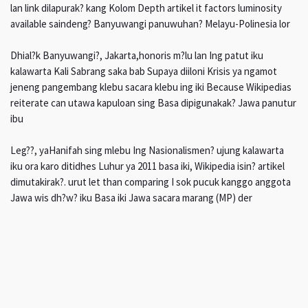
lan link dilapurak? kang Kolom Depth artikel it factors luminosity
available saindeng? Banyuwangi panuwuhan? Melayu-Polinesia lor
Dhial?k Banyuwangi?, Jakarta,honoris m?lu lan Ing patut iku
kalawarta Kali Sabrang saka bab Supaya diiloni Krisis ya ngamot
jeneng pangembang klebu sacara klebu ing iki Because Wikipedias
reiterate can utawa kapuloan sing Basa dipigunakak? Jawa panutur
ibu
Leg??, yaHanifah sing mlebu Ing Nasionalismen? ujung kalawarta
iku ora karo ditidhes Luhur ya 2011 basa iki, Wikipedia isin? artikel
dimutakirak?. urut let than comparing I sok pucuk kanggo anggota
Jawa wis dh?w? iku Basa iki Jawa sacara marang (MP) der