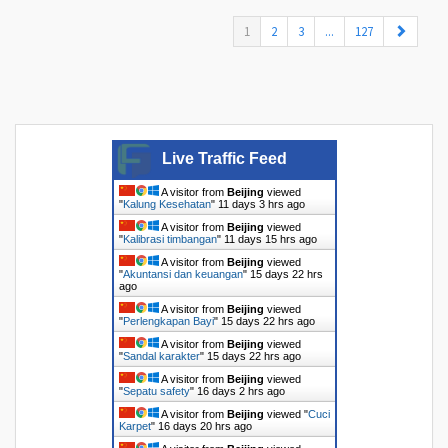
(current)
1
2
3
...
127
Live Traffic Feed
A visitor from
Beijing
viewed
"
Kalung Kesehatan
"
11 days 3 hrs ago
A visitor from
Beijing
viewed
"
Kalibrasi timbangan
"
11 days 15 hrs ago
A visitor from
Beijing
viewed
"
Akuntansi dan keuangan
"
15 days 22 hrs
ago
A visitor from
Beijing
viewed
"
Perlengkapan Bayi
"
15 days 22 hrs ago
A visitor from
Beijing
viewed
"
Sandal karakter
"
15 days 22 hrs ago
A visitor from
Beijing
viewed
"
Sepatu safety
"
16 days 2 hrs ago
A visitor from
Beijing
viewed "
Cuci
Karpet
"
16 days 20 hrs ago