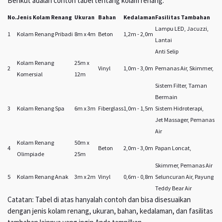
Berikut adalah contoh tabel tentang kolam renang:
No.
Jenis Kolam Renang
Ukuran
Bahan
Kedalaman
Fasilitas Tambahan
Lampu LED, Jacuzzi,
1
Kolam Renang Pribadi
8m x 4m
Beton
1,2m - 2,0m
Lantai
Anti Selip
Kolam Renang
25m x
2
Vinyl
1,0m - 3,0m
Pemanas Air, Skimmer,
Komersial
12m
Sistem Filter, Taman
Bermain
3
Kolam Renang Spa
6m x 3m
Fiberglass
1,0m - 1,5m
Sistem Hidroterapi,
Jet Massager, Pemanas
Air
Kolam Renang
50m x
4
Beton
2,0m - 3,0m
Papan Loncat,
Olimpiade
25m
Skimmer, Pemanas Air
5
Kolam Renang Anak
3m x 2m
Vinyl
0,6m - 0,8m
Seluncuran Air, Payung
Teddy Bear Air
Catatan: Tabel di atas hanyalah contoh dan bisa disesuaikan
dengan jenis kolam renang, ukuran, bahan, kedalaman, dan fasilitas