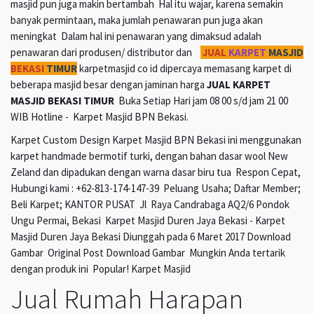
masjid pun juga makin bertambah Hal itu wajar, karena semakin
banyak permintaan, maka jumlah penawaran pun juga akan
meningkat Dalam hal ini penawaran yang dimaksud adalah
penawaran dari produsen/ distributor dan
JUAL
KARPET
MASJID
BEKASI
TIMUR
karpetmasjid co id dipercaya memasang karpet di
beberapa masjid besar dengan jaminan harga
JUAL KARPET
MASJID BEKASI TIMUR
Buka Setiap Hari jam 08 00 s/d jam 21 00
WIB Hotline - Karpet Masjid BPN Bekasi.
Karpet Custom Design Karpet Masjid BPN Bekasi ini menggunakan
karpet handmade bermotif turki, dengan bahan dasar wool New
Zeland dan dipadukan dengan warna dasar biru tua Respon Cepat,
Hubungi kami : +62-813-174-147-39 Peluang Usaha; Daftar Member;
Beli Karpet; KANTOR PUSAT Jl Raya Candrabaga AQ2/6 Pondok
Ungu Permai, Bekasi Karpet Masjid Duren Jaya Bekasi - Karpet
Masjid Duren Jaya Bekasi Diunggah pada 6 Maret 2017 Download
Gambar Original Post Download Gambar Mungkin Anda tertarik
dengan produk ini Popular! Karpet Masjid
Jual Rumah Harapan