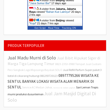
A visitor from
Beijing
viewed
"
Jasa Sumur Bor
"
17 days ago
A visitor from
Jakarta, Jakarta
Raya
viewed "
Bahan Kue Lainnya
"
20 days
2 hrs ago
A visitor from
Beijing
viewed
"
Kopi
"
21 days 7 hrs ago
Get Script
Real Time
Tracking ON
PRODUK TERPOPULER
Jual Madu Murni di Solo
Jual Bibit Alpukat Siger di
Marga Tiga Lampung Timur
0823-2353-0980 Tempat Jual Custom
Peci Songkok Logo Mojosongo Boyolali SOLO
Jual Refill Parfum Super paket 3
08977795266 WISATA KE
botol di cikarang hubungi 081293720123
SENTUL BANYAK LOKASI WISATA ALAM MENARIK DI
SENTUL
Service AC Medan Johor,
Sari Lemon Tropis
Service AC Stabat Langkat,
Jual Jam Masjid Digital Di
murni produksi dusunlemon
Solo