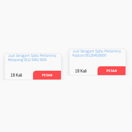
Jual Seragam Spbu Pertamina
Kapuas 081284928000
Jual Seragam Spbu Pertamina
Ketapang 0812 8492 8000
18 Kali
PESAN
18 Kali
PESAN