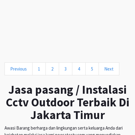
Previous
1
2
3
4
5
Next
Jasa pasang / Instalasi
Cctv Outdoor Terbaik Di
Jakarta Timur
Awasi Barang berharga dan lingkungan serta keluarga Anda dari
kejahatan melalui jasa kami poesatcctv.com yang menyediakan