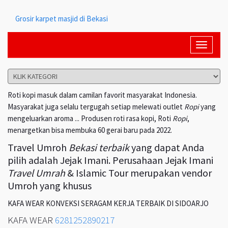
Grosir karpet masjid di Bekasi
Toggle
navigati
Roti kopi masuk dalam camilan favorit masyarakat Indonesia.
Masyarakat juga selalu tergugah setiap melewati outlet
Ropi
yang
mengeluarkan aroma ... Produsen roti rasa kopi, Roti
Ropi
,
menargetkan bisa membuka 60 gerai baru pada 2022.
Travel Umroh
Bekasi terbaik
yang dapat Anda
pilih adalah Jejak Imani. Perusahaan Jejak Imani
Travel Umrah
& Islamic Tour merupakan vendor
Umroh yang khusus
KAFA WEAR KONVEKSI SERAGAM KERJA TERBAIK DI SIDOARJO
KAFA WEAR
6281252890217