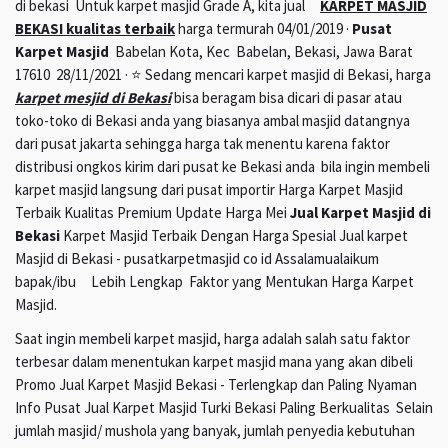
di bekasi Untuk karpet masjid Grade A, kita jual
KARPET MASJID
BEKASI kualitas terbaik
harga termurah 04/01/2019 ·
Pusat
Karpet Masjid
Babelan Kota, Kec Babelan, Bekasi, Jawa Barat
17610 28/11/2021 · ⭐ Sedang mencari karpet masjid di Bekasi, harga
karpet mesjid di Bekasi
bisa beragam bisa dicari di pasar atau
toko-toko di Bekasi anda yang biasanya ambal masjid datangnya
dari pusat jakarta sehingga harga tak menentu karena faktor
distribusi ongkos kirim dari pusat ke Bekasi anda bila ingin membeli
karpet masjid langsung dari pusat importir Harga Karpet Masjid
Terbaik Kualitas Premium Update Harga Mei
Jual Karpet Masjid di
Bekasi
Karpet Masjid Terbaik Dengan Harga Spesial Jual karpet
Masjid di Bekasi - pusatkarpetmasjid co id Assalamualaikum
bapak/ibu Lebih Lengkap Faktor yang Mentukan Harga Karpet
Masjid.
Saat ingin membeli karpet masjid, harga adalah salah satu faktor
terbesar dalam menentukan karpet masjid mana yang akan dibeli
Promo Jual Karpet Masjid Bekasi - Terlengkap dan Paling Nyaman
Info Pusat Jual Karpet Masjid Turki Bekasi Paling Berkualitas Selain
jumlah masjid/ mushola yang banyak, jumlah penyedia kebutuhan