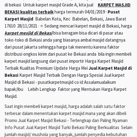
di bekasi Untuk karpet masjid Grade A, kita jual
KARPET MASJID
BEKASI kualitas terbaik
harga termurah 04/01/2019 ·
Pusat
Karpet Masjid
Babelan Kota, Kec Babelan, Bekasi, Jawa Barat
17610 28/11/2021 · ⭐ Sedang mencari karpet masjid di Bekasi, harga
karpet mesjid di Bekasi
bisa beragam bisa dicari di pasar atau
toko-toko di Bekasi anda yang biasanya ambal masjid datangnya
dari pusat jakarta sehingga harga tak menentu karena faktor
distribusi ongkos kirim dari pusat ke Bekasi anda bila ingin membeli
karpet masjid langsung dari pusat importir Harga Karpet Masjid
Terbaik Kualitas Premium Update Harga Mei
Jual Karpet Masjid di
Bekasi
Karpet Masjid Terbaik Dengan Harga Spesial Jual karpet
Masjid di Bekasi - pusatkarpetmasjid co id Assalamualaikum
bapak/ibu Lebih Lengkap Faktor yang Mentukan Harga Karpet
Masjid.
Saat ingin membeli karpet masjid, harga adalah salah satu faktor
terbesar dalam menentukan karpet masjid mana yang akan dibeli
Promo Jual Karpet Masjid Bekasi - Terlengkap dan Paling Nyaman
Info Pusat Jual Karpet Masjid Turki Bekasi Paling Berkualitas Selain
jumlah masjid/ mushola yang banyak, jumlah penyedia kebutuhan