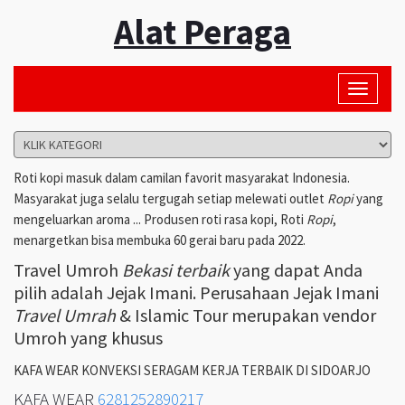
Alat Peraga
Toggle
navigati
Roti kopi masuk dalam camilan favorit masyarakat Indonesia.
Masyarakat juga selalu tergugah setiap melewati outlet
Ropi
yang
mengeluarkan aroma ... Produsen roti rasa kopi, Roti
Ropi
,
menargetkan bisa membuka 60 gerai baru pada 2022.
Travel Umroh
Bekasi terbaik
yang dapat Anda
pilih adalah Jejak Imani. Perusahaan Jejak Imani
Travel Umrah
& Islamic Tour merupakan vendor
Umroh yang khusus
KAFA WEAR KONVEKSI SERAGAM KERJA TERBAIK DI SIDOARJO
KAFA WEAR
6281252890217