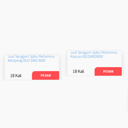
Jual Seragam Spbu Pertamina
Kapuas 081284928000
Jual Seragam Spbu Pertamina
Ketapang 0812 8492 8000
18 Kali
PESAN
18 Kali
PESAN