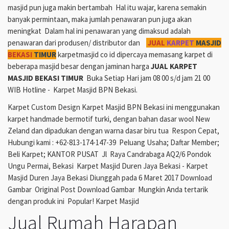
masjid pun juga makin bertambah Hal itu wajar, karena semakin
banyak permintaan, maka jumlah penawaran pun juga akan
meningkat Dalam hal ini penawaran yang dimaksud adalah
penawaran dari produsen/ distributor dan
JUAL
KARPET
MASJID
BEKASI
TIMUR
karpetmasjid co id dipercaya memasang karpet di
beberapa masjid besar dengan jaminan harga
JUAL KARPET
MASJID BEKASI TIMUR
Buka Setiap Hari jam 08 00 s/d jam 21 00
WIB Hotline - Karpet Masjid BPN Bekasi.
Karpet Custom Design Karpet Masjid BPN Bekasi ini menggunakan
karpet handmade bermotif turki, dengan bahan dasar wool New
Zeland dan dipadukan dengan warna dasar biru tua Respon Cepat,
Hubungi kami : +62-813-174-147-39 Peluang Usaha; Daftar Member;
Beli Karpet; KANTOR PUSAT Jl Raya Candrabaga AQ2/6 Pondok
Ungu Permai, Bekasi Karpet Masjid Duren Jaya Bekasi - Karpet
Masjid Duren Jaya Bekasi Diunggah pada 6 Maret 2017 Download
Gambar Original Post Download Gambar Mungkin Anda tertarik
dengan produk ini Popular! Karpet Masjid
Jual Rumah Harapan