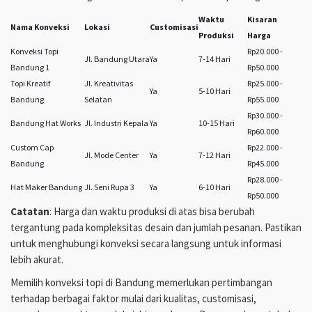
Waktu
Kisaran
Nama Konveksi
Lokasi
Customisasi
Produksi
Harga
Konveksi Topi
Rp20.000 -
Jl. Bandung Utara
Ya
7-14 Hari
Bandung 1
Rp50.000
Topi Kreatif
Jl. Kreativitas
Rp25.000 -
Ya
5-10 Hari
Bandung
Selatan
Rp55.000
Rp30.000 -
Bandung Hat Works
Jl. Industri Kepala
Ya
10-15 Hari
Rp60.000
Custom Cap
Rp22.000 -
Jl. Mode Center
Ya
7-12 Hari
Bandung
Rp45.000
Rp28.000 -
Hat Maker Bandung
Jl. Seni Rupa 3
Ya
6-10 Hari
Rp50.000
Catatan
: Harga dan waktu produksi di atas bisa berubah
tergantung pada kompleksitas desain dan jumlah pesanan. Pastikan
untuk menghubungi konveksi secara langsung untuk informasi
lebih akurat.
Memilih konveksi topi di Bandung memerlukan pertimbangan
terhadap berbagai faktor mulai dari kualitas, customisasi,