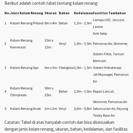
Berikut adalah contoh tabel tentang kolam renang:
No.
Jenis Kolam Renang
Ukuran
Bahan
Kedalaman
Fasilitas Tambahan
Lampu LED, Jacuzzi,
1
Kolam Renang Pribadi
8m x 4m
Beton
1,2m - 2,0m
Lantai
Anti Selip
Kolam Renang
25m x
2
Vinyl
1,0m - 3,0m
Pemanas Air, Skimmer,
Komersial
12m
Sistem Filter, Taman
Bermain
3
Kolam Renang Spa
6m x 3m
Fiberglass
1,0m - 1,5m
Sistem Hidroterapi,
Jet Massager, Pemanas
Air
Kolam Renang
50m x
4
Beton
2,0m - 3,0m
Papan Loncat,
Olimpiade
25m
Skimmer, Pemanas Air
5
Kolam Renang Anak
3m x 2m
Vinyl
0,6m - 0,8m
Seluncuran Air, Payung
Teddy Bear Air
Catatan: Tabel di atas hanyalah contoh dan bisa disesuaikan
dengan jenis kolam renang, ukuran, bahan, kedalaman, dan fasilitas