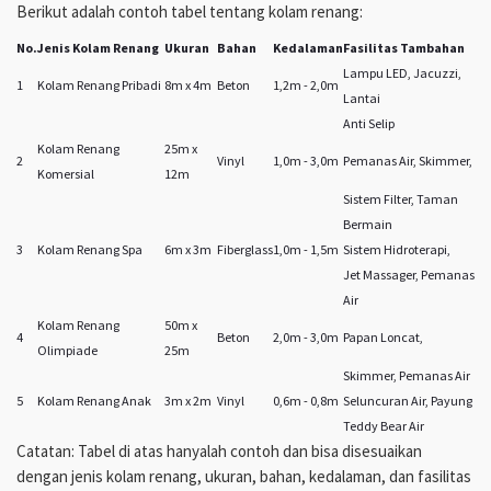
Berikut adalah contoh tabel tentang kolam renang:
No.
Jenis Kolam Renang
Ukuran
Bahan
Kedalaman
Fasilitas Tambahan
Lampu LED, Jacuzzi,
1
Kolam Renang Pribadi
8m x 4m
Beton
1,2m - 2,0m
Lantai
Anti Selip
Kolam Renang
25m x
2
Vinyl
1,0m - 3,0m
Pemanas Air, Skimmer,
Komersial
12m
Sistem Filter, Taman
Bermain
3
Kolam Renang Spa
6m x 3m
Fiberglass
1,0m - 1,5m
Sistem Hidroterapi,
Jet Massager, Pemanas
Air
Kolam Renang
50m x
4
Beton
2,0m - 3,0m
Papan Loncat,
Olimpiade
25m
Skimmer, Pemanas Air
5
Kolam Renang Anak
3m x 2m
Vinyl
0,6m - 0,8m
Seluncuran Air, Payung
Teddy Bear Air
Catatan: Tabel di atas hanyalah contoh dan bisa disesuaikan
dengan jenis kolam renang, ukuran, bahan, kedalaman, dan fasilitas