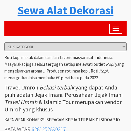
Sewa Alat Dekorasi
Toggle
navigati
Roti kopi masuk dalam camilan favorit masyarakat Indonesia.
Masyarakat juga selalu tergugah setiap melewati outlet
Ropi
yang
mengeluarkan aroma ... Produsen roti rasa kopi, Roti
Ropi
,
menargetkan bisa membuka 60 gerai baru pada 2022.
Travel Umroh
Bekasi terbaik
yang dapat Anda
pilih adalah Jejak Imani. Perusahaan Jejak Imani
Travel Umrah
& Islamic Tour merupakan vendor
Umroh yang khusus
KAFA WEAR KONVEKSI SERAGAM KERJA TERBAIK DI SIDOARJO
KAFA WEAR
6281252890217