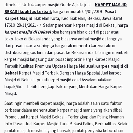
di bekasi Untuk karpet masjid Grade A, kita jual
KARPET MASJID
BEKASI kualitas terbaik
harga termurah 04/01/2019 ·
Pusat
Karpet Masjid
Babelan Kota, Kec Babelan, Bekasi, Jawa Barat
17610 28/11/2021 · ⭐ Sedang mencari karpet masjid di Bekasi, harga
karpet mesjid di Bekasi
bisa beragam bisa dicari di pasar atau
toko-toko di Bekasi anda yang biasanya ambal masjid datangnya
dari pusat jakarta sehingga harga tak menentu karena faktor
distribusi ongkos kirim dari pusat ke Bekasi anda bila ingin membeli
karpet masjid langsung dari pusat importir Harga Karpet Masjid
Terbaik Kualitas Premium Update Harga Mei
Jual Karpet Masjid di
Bekasi
Karpet Masjid Terbaik Dengan Harga Spesial Jual karpet
Masjid di Bekasi - pusatkarpetmasjid co id Assalamualaikum
bapak/ibu Lebih Lengkap Faktor yang Mentukan Harga Karpet
Masjid.
Saat ingin membeli karpet masjid, harga adalah salah satu faktor
terbesar dalam menentukan karpet masjid mana yang akan dibeli
Promo Jual Karpet Masjid Bekasi - Terlengkap dan Paling Nyaman
Info Pusat Jual Karpet Masjid Turki Bekasi Paling Berkualitas Selain
jumlah masjid/ mushola yang banyak, jumlah penyedia kebutuhan