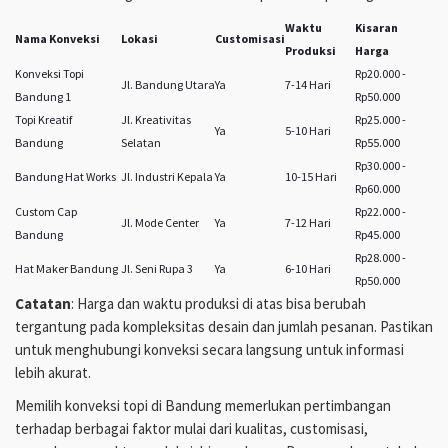
Waktu
Kisaran
Nama Konveksi
Lokasi
Customisasi
Produksi
Harga
Konveksi Topi
Rp20.000 -
Jl. Bandung Utara
Ya
7-14 Hari
Bandung 1
Rp50.000
Topi Kreatif
Jl. Kreativitas
Rp25.000 -
Ya
5-10 Hari
Bandung
Selatan
Rp55.000
Rp30.000 -
Bandung Hat Works
Jl. Industri Kepala
Ya
10-15 Hari
Rp60.000
Custom Cap
Rp22.000 -
Jl. Mode Center
Ya
7-12 Hari
Bandung
Rp45.000
Rp28.000 -
Hat Maker Bandung
Jl. Seni Rupa 3
Ya
6-10 Hari
Rp50.000
Catatan
: Harga dan waktu produksi di atas bisa berubah
tergantung pada kompleksitas desain dan jumlah pesanan. Pastikan
untuk menghubungi konveksi secara langsung untuk informasi
lebih akurat.
Memilih konveksi topi di Bandung memerlukan pertimbangan
terhadap berbagai faktor mulai dari kualitas, customisasi,