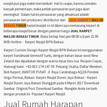
masjid pun juga makin bertambah Hal itu wajar, karena semakin
banyak permintaan, maka jumlah penawaran pun juga akan
meningkat Dalam hal ini penawaran yang dimaksud adalah
penawaran dari produsen/ distributor dan
JUAL
KARPET
MASJID
BEKASI
TIMUR
karpetmasjid co id dipercaya memasang karpet di
beberapa masjid besar dengan jaminan harga
JUAL KARPET
MASJID BEKASI TIMUR
Buka Setiap Hari jam 08 00 s/d jam 21 00
WIB Hotline - Karpet Masjid BPN Bekasi.
Karpet Custom Design Karpet Masjid BPN Bekasi ini menggunakan
karpet handmade bermotif turki, dengan bahan dasar wool New
Zeland dan dipadukan dengan warna dasar biru tua Respon Cepat,
Hubungi kami : +62-813-174-147-39 Peluang Usaha; Daftar Member;
Beli Karpet; KANTOR PUSAT Jl Raya Candrabaga AQ2/6 Pondok
Ungu Permai, Bekasi Karpet Masjid Duren Jaya Bekasi - Karpet
Masjid Duren Jaya Bekasi Diunggah pada 6 Maret 2017 Download
Gambar Original Post Download Gambar Mungkin Anda tertarik
dengan produk ini Popular! Karpet Masjid
Jual Rumah Harapan