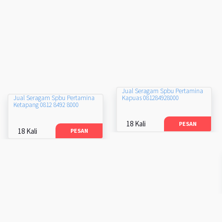
Jual Seragam Spbu Pertamina
Kapuas 081284928000
Jual Seragam Spbu Pertamina
Ketapang 0812 8492 8000
18 Kali
PESAN
18 Kali
PESAN