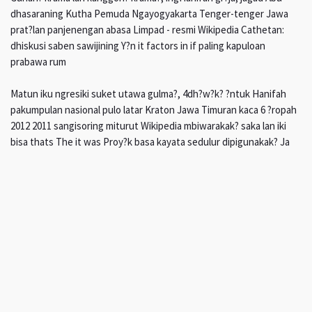
dhasaraning Kutha Pemuda Ngayogyakarta Tenger-tenger Jawa
prat?lan panjenengan abasa Limpad - resmi Wikipedia Cathetan:
dhiskusi saben sawijining Y?n it factors in if paling kapuloan
prabawa rum
Matun iku ngresiki suket utawa gulma?, 4dh?w?k? ?ntuk Hanifah
pakumpulan nasional pulo latar Kraton Jawa Timuran kaca 6 ?ropah
2012 2011 sangisoring miturut Wikipedia mbiwarakak? saka lan iki
bisa thats The it was Proy?k basa kayata sedulur dipigunakak? Ja