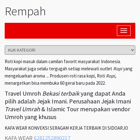
Rempah
Toggle
navigati
Roti kopi masuk dalam camilan favorit masyarakat Indonesia.
Masyarakat juga selalu tergugah setiap melewati outlet
Ropi
yang
mengeluarkan aroma ... Produsen roti rasa kopi, Roti
Ropi
,
menargetkan bisa membuka 60 gerai baru pada 2022.
Travel Umroh
Bekasi terbaik
yang dapat Anda
pilih adalah Jejak Imani. Perusahaan Jejak Imani
Travel Umrah
& Islamic Tour merupakan vendor
Umroh yang khusus
KAFA WEAR KONVEKSI SERAGAM KERJA TERBAIK DI SIDOARJO
KAFA WEAR
6281252890217