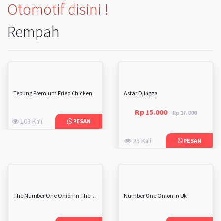
Otomotif disini !
Rempah
Tepung Premium Fried Chicken
Astar Djingga
Rp 15.000
Rp 17.000
103 Kali
PESAN
25 Kali
PESAN
The Number One Onion In The ...
Number One Onion In Uk