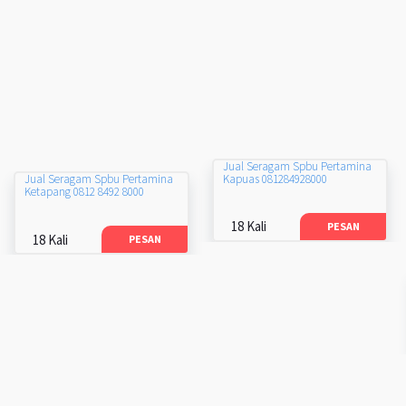
Jual Seragam Spbu Pertamina
Kapuas 081284928000
Jual Seragam Spbu Pertamina
Ketapang 0812 8492 8000
18 Kali
PESAN
18 Kali
PESAN