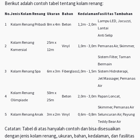
Berikut adalah contoh tabel tentang kolam renang:
No.
Jenis Kolam Renang
Ukuran
Bahan
Kedalaman
Fasilitas Tambahan
Lampu LED, Jacuzzi,
1
Kolam Renang Pribadi
8m x 4m
Beton
1,2m - 2,0m
Lantai
Anti Selip
Kolam Renang
25m x
2
Vinyl
1,0m - 3,0m
Pemanas Air, Skimmer,
Komersial
12m
Sistem Filter, Taman
Bermain
3
Kolam Renang Spa
6m x 3m
Fiberglass
1,0m - 1,5m
Sistem Hidroterapi,
Jet Massager, Pemanas
Air
Kolam Renang
50m x
4
Beton
2,0m - 3,0m
Papan Loncat,
Olimpiade
25m
Skimmer, Pemanas Air
5
Kolam Renang Anak
3m x 2m
Vinyl
0,6m - 0,8m
Seluncuran Air, Payung
Teddy Bear Air
Catatan: Tabel di atas hanyalah contoh dan bisa disesuaikan
dengan jenis kolam renang, ukuran, bahan, kedalaman, dan fasilitas