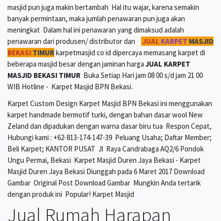
masjid pun juga makin bertambah Hal itu wajar, karena semakin
banyak permintaan, maka jumlah penawaran pun juga akan
meningkat Dalam hal ini penawaran yang dimaksud adalah
penawaran dari produsen/ distributor dan
JUAL
KARPET
MASJID
BEKASI
TIMUR
karpetmasjid co id dipercaya memasang karpet di
beberapa masjid besar dengan jaminan harga
JUAL KARPET
MASJID BEKASI TIMUR
Buka Setiap Hari jam 08 00 s/d jam 21 00
WIB Hotline - Karpet Masjid BPN Bekasi.
Karpet Custom Design Karpet Masjid BPN Bekasi ini menggunakan
karpet handmade bermotif turki, dengan bahan dasar wool New
Zeland dan dipadukan dengan warna dasar biru tua Respon Cepat,
Hubungi kami : +62-813-174-147-39 Peluang Usaha; Daftar Member;
Beli Karpet; KANTOR PUSAT Jl Raya Candrabaga AQ2/6 Pondok
Ungu Permai, Bekasi Karpet Masjid Duren Jaya Bekasi - Karpet
Masjid Duren Jaya Bekasi Diunggah pada 6 Maret 2017 Download
Gambar Original Post Download Gambar Mungkin Anda tertarik
dengan produk ini Popular! Karpet Masjid
Jual Rumah Harapan