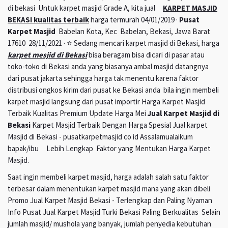
di bekasi Untuk karpet masjid Grade A, kita jual
KARPET MASJID
BEKASI kualitas terbaik
harga termurah 04/01/2019 ·
Pusat
Karpet Masjid
Babelan Kota, Kec Babelan, Bekasi, Jawa Barat
17610 28/11/2021 · ⭐ Sedang mencari karpet masjid di Bekasi, harga
karpet mesjid di Bekasi
bisa beragam bisa dicari di pasar atau
toko-toko di Bekasi anda yang biasanya ambal masjid datangnya
dari pusat jakarta sehingga harga tak menentu karena faktor
distribusi ongkos kirim dari pusat ke Bekasi anda bila ingin membeli
karpet masjid langsung dari pusat importir Harga Karpet Masjid
Terbaik Kualitas Premium Update Harga Mei
Jual Karpet Masjid di
Bekasi
Karpet Masjid Terbaik Dengan Harga Spesial Jual karpet
Masjid di Bekasi - pusatkarpetmasjid co id Assalamualaikum
bapak/ibu Lebih Lengkap Faktor yang Mentukan Harga Karpet
Masjid.
Saat ingin membeli karpet masjid, harga adalah salah satu faktor
terbesar dalam menentukan karpet masjid mana yang akan dibeli
Promo Jual Karpet Masjid Bekasi - Terlengkap dan Paling Nyaman
Info Pusat Jual Karpet Masjid Turki Bekasi Paling Berkualitas Selain
jumlah masjid/ mushola yang banyak, jumlah penyedia kebutuhan