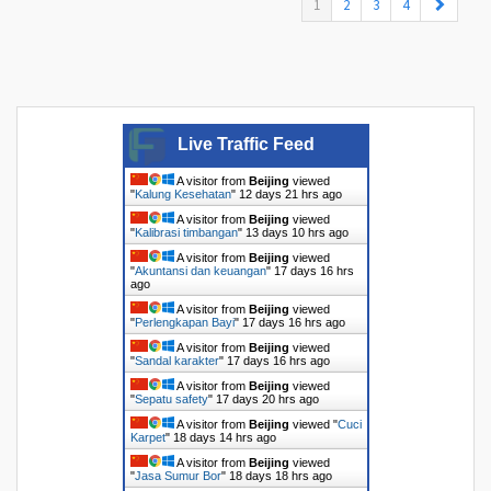
(current)
1
2
3
4
Live Traffic Feed
A visitor from
Beijing
viewed
"
Kalung Kesehatan
"
12 days 21 hrs ago
A visitor from
Beijing
viewed
"
Kalibrasi timbangan
"
13 days 10 hrs ago
A visitor from
Beijing
viewed
"
Akuntansi dan keuangan
"
17 days 16 hrs
ago
A visitor from
Beijing
viewed
"
Perlengkapan Bayi
"
17 days 16 hrs ago
A visitor from
Beijing
viewed
"
Sandal karakter
"
17 days 16 hrs ago
A visitor from
Beijing
viewed
"
Sepatu safety
"
17 days 20 hrs ago
A visitor from
Beijing
viewed "
Cuci
Karpet
"
18 days 14 hrs ago
A visitor from
Beijing
viewed
"
Jasa Sumur Bor
"
18 days 18 hrs ago