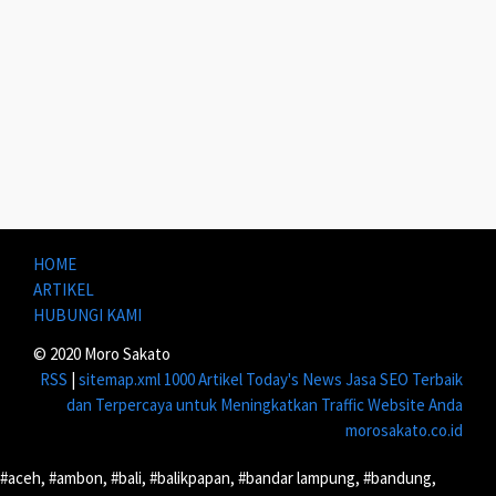
HOME
ARTIKEL
HUBUNGI KAMI
© 2020 Moro Sakato
RSS
|
sitemap.xml
1000 Artikel
Today's News
Jasa SEO Terbaik
dan Terpercaya untuk Meningkatkan Traffic Website Anda
morosakato.co.id
#aceh, #ambon, #bali, #balikpapan, #bandar lampung, #bandung,