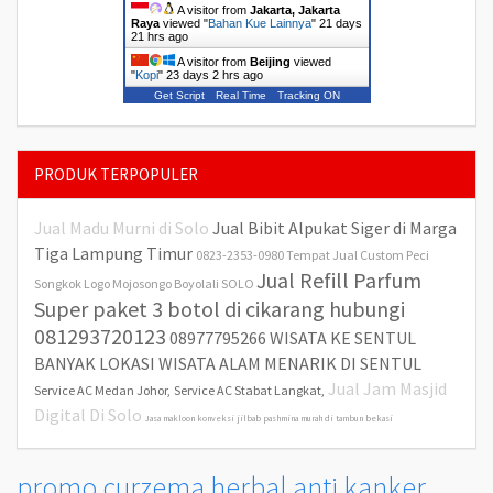
A visitor from
Jakarta, Jakarta
Raya
viewed "
Bahan Kue Lainnya
"
21 days
21 hrs ago
A visitor from
Beijing
viewed
"
Kopi
"
23 days 2 hrs ago
Get Script
Real Time
Tracking ON
PRODUK TERPOPULER
Jual Madu Murni di Solo
Jual Bibit Alpukat Siger di Marga
Tiga Lampung Timur
0823-2353-0980 Tempat Jual Custom Peci
Jual Refill Parfum
Songkok Logo Mojosongo Boyolali SOLO
Super paket 3 botol di cikarang hubungi
081293720123
08977795266 WISATA KE SENTUL
BANYAK LOKASI WISATA ALAM MENARIK DI SENTUL
Jual Jam Masjid
Service AC Medan Johor,
Service AC Stabat Langkat,
Digital Di Solo
Jasa makloon konveksi jilbab pashmina murah di tambun bekasi
promo curzema herbal anti kanker