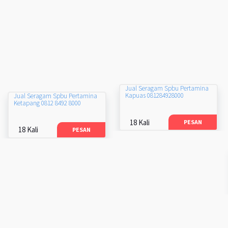
Jual Seragam Spbu Pertamina
Kapuas 081284928000
Jual Seragam Spbu Pertamina
Ketapang 0812 8492 8000
18 Kali
PESAN
18 Kali
PESAN