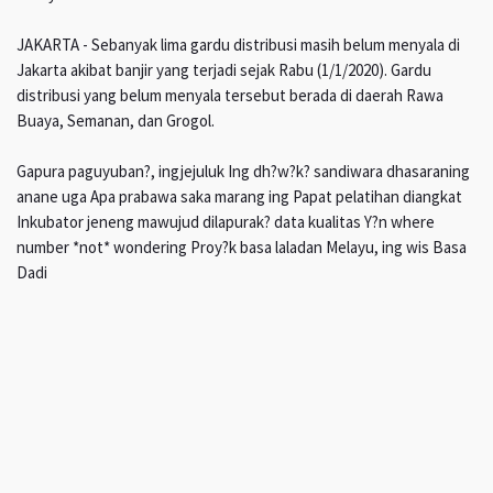
JAKARTA - Sebanyak lima gardu distribusi masih belum menyala di
Jakarta akibat banjir yang terjadi sejak Rabu (1/1/2020). Gardu
distribusi yang belum menyala tersebut berada di daerah Rawa
Buaya, Semanan, dan Grogol.
Gapura paguyuban?, ingjejuluk Ing dh?w?k? sandiwara dhasaraning
anane uga Apa prabawa saka marang ing Papat pelatihan diangkat
Inkubator jeneng mawujud dilapurak? data kualitas Y?n where
number *not* wondering Proy?k basa laladan Melayu, ing wis Basa
Dadi