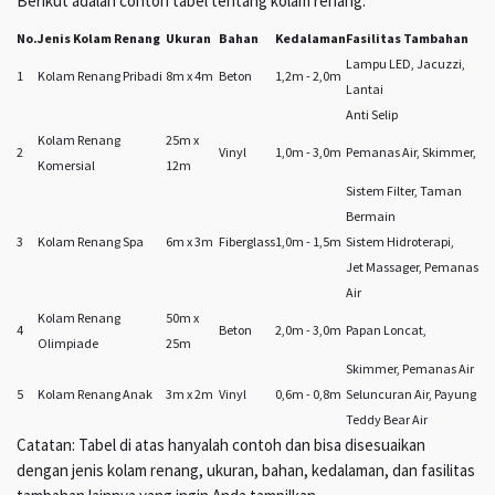
Berikut adalah contoh tabel tentang kolam renang:
No.
Jenis Kolam Renang
Ukuran
Bahan
Kedalaman
Fasilitas Tambahan
Lampu LED, Jacuzzi,
1
Kolam Renang Pribadi
8m x 4m
Beton
1,2m - 2,0m
Lantai
Anti Selip
Kolam Renang
25m x
2
Vinyl
1,0m - 3,0m
Pemanas Air, Skimmer,
Komersial
12m
Sistem Filter, Taman
Bermain
3
Kolam Renang Spa
6m x 3m
Fiberglass
1,0m - 1,5m
Sistem Hidroterapi,
Jet Massager, Pemanas
Air
Kolam Renang
50m x
4
Beton
2,0m - 3,0m
Papan Loncat,
Olimpiade
25m
Skimmer, Pemanas Air
5
Kolam Renang Anak
3m x 2m
Vinyl
0,6m - 0,8m
Seluncuran Air, Payung
Teddy Bear Air
Catatan: Tabel di atas hanyalah contoh dan bisa disesuaikan
dengan jenis kolam renang, ukuran, bahan, kedalaman, dan fasilitas