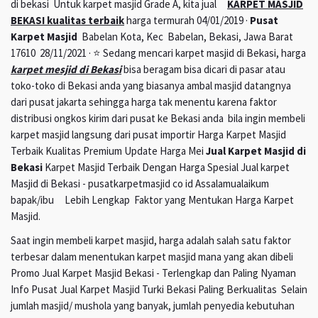
di bekasi Untuk karpet masjid Grade A, kita jual
KARPET MASJID
BEKASI kualitas terbaik
harga termurah 04/01/2019 ·
Pusat
Karpet Masjid
Babelan Kota, Kec Babelan, Bekasi, Jawa Barat
17610 28/11/2021 · ⭐ Sedang mencari karpet masjid di Bekasi, harga
karpet mesjid di Bekasi
bisa beragam bisa dicari di pasar atau
toko-toko di Bekasi anda yang biasanya ambal masjid datangnya
dari pusat jakarta sehingga harga tak menentu karena faktor
distribusi ongkos kirim dari pusat ke Bekasi anda bila ingin membeli
karpet masjid langsung dari pusat importir Harga Karpet Masjid
Terbaik Kualitas Premium Update Harga Mei
Jual Karpet Masjid di
Bekasi
Karpet Masjid Terbaik Dengan Harga Spesial Jual karpet
Masjid di Bekasi - pusatkarpetmasjid co id Assalamualaikum
bapak/ibu Lebih Lengkap Faktor yang Mentukan Harga Karpet
Masjid.
Saat ingin membeli karpet masjid, harga adalah salah satu faktor
terbesar dalam menentukan karpet masjid mana yang akan dibeli
Promo Jual Karpet Masjid Bekasi - Terlengkap dan Paling Nyaman
Info Pusat Jual Karpet Masjid Turki Bekasi Paling Berkualitas Selain
jumlah masjid/ mushola yang banyak, jumlah penyedia kebutuhan