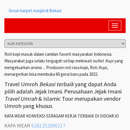
Grosir karpet masjid di Bekasi
Toggle
navigati
Roti kopi masuk dalam camilan favorit masyarakat Indonesia.
Masyarakat juga selalu tergugah setiap melewati outlet
Ropi
yang
mengeluarkan aroma ... Produsen roti rasa kopi, Roti
Ropi
,
menargetkan bisa membuka 60 gerai baru pada 2022.
Travel Umroh
Bekasi terbaik
yang dapat Anda
pilih adalah Jejak Imani. Perusahaan Jejak Imani
Travel Umrah
& Islamic Tour merupakan vendor
Umroh yang khusus
KAFA WEAR KONVEKSI SERAGAM KERJA TERBAIK DI SIDOARJO
KAFA WEAR
6281252890217