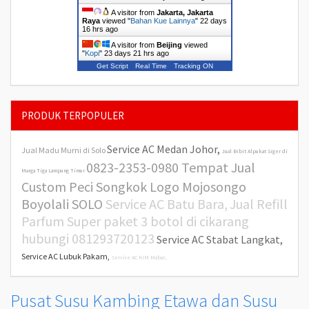
A visitor from
Jakarta, Jakarta
Raya
viewed "
Bahan Kue Lainnya
"
22 days
16 hrs ago
A visitor from
Beijing
viewed
"
Kopi
"
23 days 21 hrs ago
Get Script
Real Time
Tracking ON
PRODUK TERPOPULER
Service AC Medan Johor,
Jual Madu Murni di Solo
Jual Bibit Alpukat Siger di
0823-2353-0980 Tempat Jual
Marga Tiga Lampung Timur
Custom Peci Songkok Logo Mojosongo
Boyolali SOLO
Service AC Batu Bara,
Jual Refill
Parfum Super paket 3 botol di cikarang
hubungi 081293720123
Service AC Stabat Langkat,
Service AC Lubuk Pakam,
Service AC KIM Mabar,
Pusat Susu Kambing Etawa dan Susu