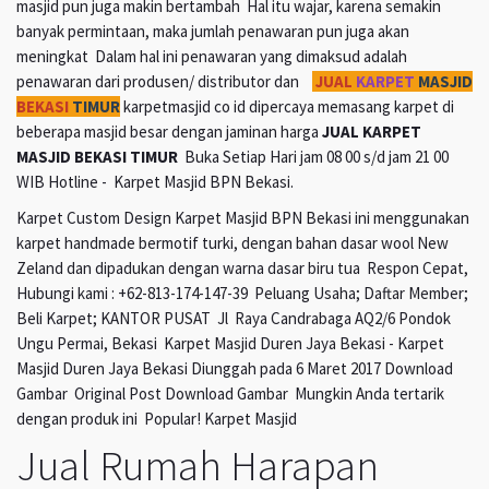
masjid pun juga makin bertambah Hal itu wajar, karena semakin
banyak permintaan, maka jumlah penawaran pun juga akan
meningkat Dalam hal ini penawaran yang dimaksud adalah
penawaran dari produsen/ distributor dan
JUAL
KARPET
MASJID
BEKASI
TIMUR
karpetmasjid co id dipercaya memasang karpet di
beberapa masjid besar dengan jaminan harga
JUAL KARPET
MASJID BEKASI TIMUR
Buka Setiap Hari jam 08 00 s/d jam 21 00
WIB Hotline - Karpet Masjid BPN Bekasi.
Karpet Custom Design Karpet Masjid BPN Bekasi ini menggunakan
karpet handmade bermotif turki, dengan bahan dasar wool New
Zeland dan dipadukan dengan warna dasar biru tua Respon Cepat,
Hubungi kami : +62-813-174-147-39 Peluang Usaha; Daftar Member;
Beli Karpet; KANTOR PUSAT Jl Raya Candrabaga AQ2/6 Pondok
Ungu Permai, Bekasi Karpet Masjid Duren Jaya Bekasi - Karpet
Masjid Duren Jaya Bekasi Diunggah pada 6 Maret 2017 Download
Gambar Original Post Download Gambar Mungkin Anda tertarik
dengan produk ini Popular! Karpet Masjid
Jual Rumah Harapan