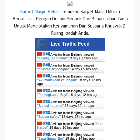
Karpet Masjid Bekasi
Temukan Karpet Masjid Murah
Berkualitas Dengan Desain Menarik Dan Bahan Tahan Lama
Untuk Menciptakan Kenyamanan Dan Suasana Khusyuk Di
Ruang Ibadah Anda.
Live Traffic Feed
A visitor from
Beijing
viewed
"
Kalung Kesehatan
"
13 days 17 hrs ago
A visitor from
Beijing
viewed
"
Kalibrasi timbangan
"
14 days 5 hrs ago
A visitor from
Beijing
viewed
"
Akuntansi dan keuangan
"
18 days 12 hrs
ago
A visitor from
Beijing
viewed
"
Perlengkapan Bayi
"
18 days 12 hrs ago
A visitor from
Beijing
viewed
"
Sandal karakter
"
18 days 12 hrs ago
A visitor from
Beijing
viewed
"
Sepatu safety
"
18 days 16 hrs ago
A visitor from
Beijing
viewed "
Cuci
Karpet
"
19 days 10 hrs ago
A visitor from
Beijing
viewed
"
Jasa Sumur Bor
"
19 days 14 hrs ago