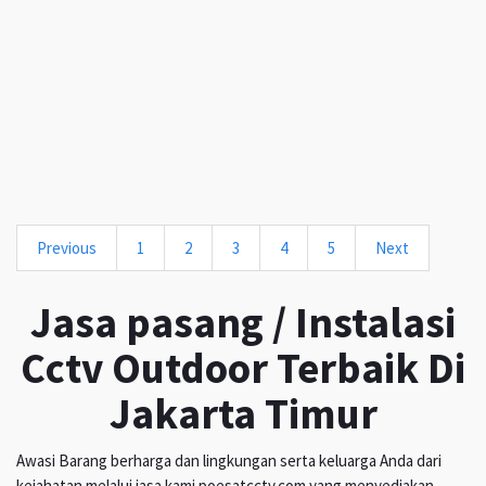
Previous
1
2
3
4
5
Next
Jasa pasang / Instalasi
Cctv Outdoor Terbaik Di
Jakarta Timur
Awasi Barang berharga dan lingkungan serta keluarga Anda dari
kejahatan melalui jasa kami poesatcctv.com yang menyediakan