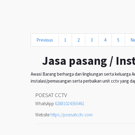
Previous
1
2
3
4
5
N
Jasa pasang / Ins
Awasi Barang berharga dan lingkungan serta keluarga An
instalasi/pemasangan serta perbaikan unit cctv yang da
POESAT CCTV
WhatsApp
62881024365461
Website
https://poesatcctv.com