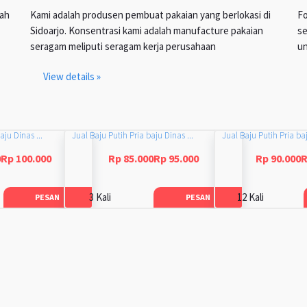
lah
Kami adalah produsen pembuat pakaian yang berlokasi di
Fo
Sidoarjo. Konsentrasi kami adalah manufacture pakaian
se
seragam meliputi seragam kerja perusahaan
un
View details »
aju Dinas ...
Jual Baju Putih Pria baju Dinas ...
Jual Baju Putih Pria baj
0Rp 100.000
Rp 85.000Rp 95.000
Rp 90.000R
3 Kali
12 Kali
PESAN
PESAN