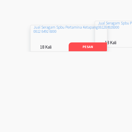
Jual Seragam Spbu 
081284928000
Jual Seragam Spbu Pertamina Ketapang
0812 8492 8000
18 Kali
18 Kali
PESAN