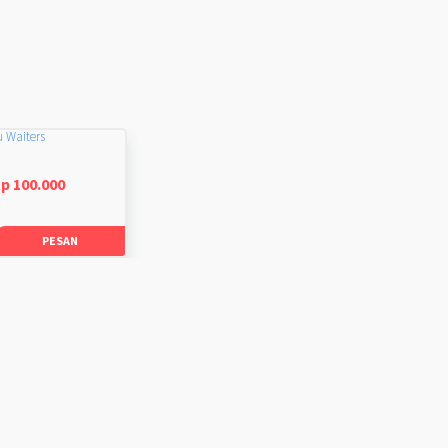
u Waiters
p 100.000
PESAN