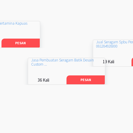
Pertamina Kapuas
Jual Seragam Spbu Pe
PESAN
081284928000
Jasa Pembuatan Seragam Batik Desain
19 Kali
Custom ...
36 Kali
PESAN