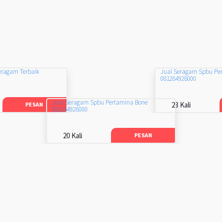
eragam Terbaik
Jual Seragam Spbu Pe
081284928000
Jual Seragam Spbu Pertamina Bone
23 Kali
PESAN
081284928000
20 Kali
PESAN