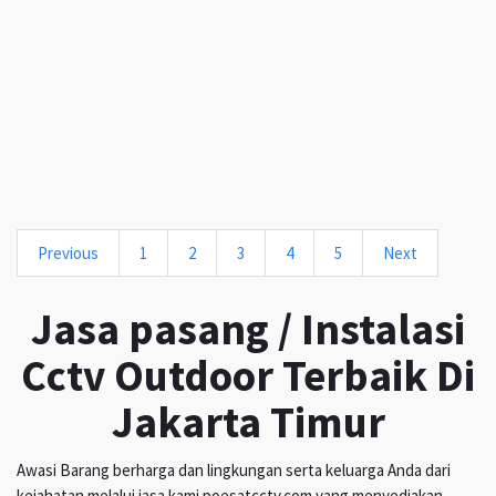
Previous
1
2
3
4
5
Next
Jasa pasang / Instalasi
Cctv Outdoor Terbaik Di
Jakarta Timur
Awasi Barang berharga dan lingkungan serta keluarga Anda dari
kejahatan melalui jasa kami poesatcctv.com yang menyediakan