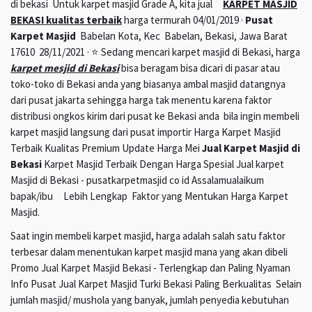
di bekasi Untuk karpet masjid Grade A, kita jual
KARPET MASJID
BEKASI kualitas terbaik
harga termurah 04/01/2019 ·
Pusat
Karpet Masjid
Babelan Kota, Kec Babelan, Bekasi, Jawa Barat
17610 28/11/2021 · ⭐ Sedang mencari karpet masjid di Bekasi, harga
karpet mesjid di Bekasi
bisa beragam bisa dicari di pasar atau
toko-toko di Bekasi anda yang biasanya ambal masjid datangnya
dari pusat jakarta sehingga harga tak menentu karena faktor
distribusi ongkos kirim dari pusat ke Bekasi anda bila ingin membeli
karpet masjid langsung dari pusat importir Harga Karpet Masjid
Terbaik Kualitas Premium Update Harga Mei
Jual Karpet Masjid di
Bekasi
Karpet Masjid Terbaik Dengan Harga Spesial Jual karpet
Masjid di Bekasi - pusatkarpetmasjid co id Assalamualaikum
bapak/ibu Lebih Lengkap Faktor yang Mentukan Harga Karpet
Masjid.
Saat ingin membeli karpet masjid, harga adalah salah satu faktor
terbesar dalam menentukan karpet masjid mana yang akan dibeli
Promo Jual Karpet Masjid Bekasi - Terlengkap dan Paling Nyaman
Info Pusat Jual Karpet Masjid Turki Bekasi Paling Berkualitas Selain
jumlah masjid/ mushola yang banyak, jumlah penyedia kebutuhan