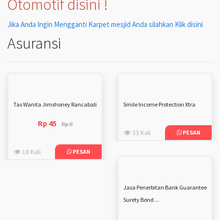
Otomotif disini !
Jika Anda Ingin Mengganti Karpet mesjid Anda silahkan Klik disini
Asuransi
Tas Wanita Jimshoney Rancabali
Smile Income Protection Xtra
Rp 45
Rp 0
33 Kali
PESAN
18 Kali
PESAN
Jasa Penerbitan Bank Guarantee
Surety Bond ...