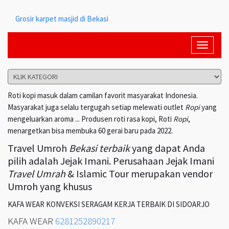
Grosir karpet masjid di Bekasi
Toggle
navigati
Roti kopi masuk dalam camilan favorit masyarakat Indonesia.
Masyarakat juga selalu tergugah setiap melewati outlet
Ropi
yang
mengeluarkan aroma ... Produsen roti rasa kopi, Roti
Ropi
,
menargetkan bisa membuka 60 gerai baru pada 2022.
Travel Umroh
Bekasi terbaik
yang dapat Anda
pilih adalah Jejak Imani. Perusahaan Jejak Imani
Travel Umrah
& Islamic Tour merupakan vendor
Umroh yang khusus
KAFA WEAR KONVEKSI SERAGAM KERJA TERBAIK DI SIDOARJO
KAFA WEAR
6281252890217