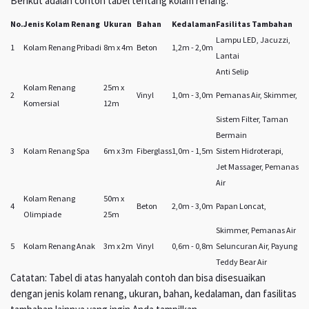
Berikut adalah contoh tabel tentang kolam renang:
No.
Jenis Kolam Renang
Ukuran
Bahan
Kedalaman
Fasilitas Tambahan
Lampu LED, Jacuzzi,
1
Kolam Renang Pribadi
8m x 4m
Beton
1,2m - 2,0m
Lantai
Anti Selip
Kolam Renang
25m x
2
Vinyl
1,0m - 3,0m
Pemanas Air, Skimmer,
Komersial
12m
Sistem Filter, Taman
Bermain
3
Kolam Renang Spa
6m x 3m
Fiberglass
1,0m - 1,5m
Sistem Hidroterapi,
Jet Massager, Pemanas
Air
Kolam Renang
50m x
4
Beton
2,0m - 3,0m
Papan Loncat,
Olimpiade
25m
Skimmer, Pemanas Air
5
Kolam Renang Anak
3m x 2m
Vinyl
0,6m - 0,8m
Seluncuran Air, Payung
Teddy Bear Air
Catatan: Tabel di atas hanyalah contoh dan bisa disesuaikan
dengan jenis kolam renang, ukuran, bahan, kedalaman, dan fasilitas