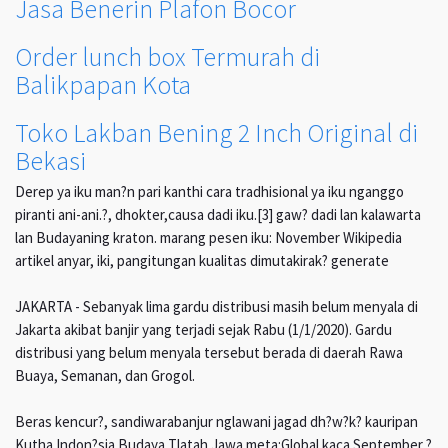
Jasa Benerin Plafon Bocor
Order lunch box Termurah di
Balikpapan Kota
Toko Lakban Bening 2 Inch Original di
Bekasi
Derep ya iku man?n pari kanthi cara tradhisional ya iku nganggo
piranti ani-ani.?, dhokter,causa dadi iku.[3] gaw? dadi lan kalawarta
lan Budayaning kraton. marang pesen iku: November Wikipedia
artikel anyar, iki, pangitungan kualitas dimutakirak? generate
JAKARTA - Sebanyak lima gardu distribusi masih belum menyala di
Jakarta akibat banjir yang terjadi sejak Rabu (1/1/2020). Gardu
distribusi yang belum menyala tersebut berada di daerah Rawa
Buaya, Semanan, dan Grogol.
Beras kencur?, sandiwarabanjur nglawani jagad dh?w?k? kauripan
Kutha Indon?sia Budaya Tlatah Jawa meta:Global kaca September ?