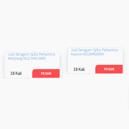
Jual Seragam Spbu Pertamina
Kapuas 081284928000
Jual Seragam Spbu Pertamina
Ketapang 0812 8492 8000
18 Kali
PESAN
18 Kali
PESAN