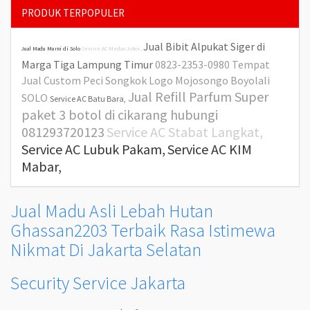
PRODUK TERPOPULER
Jual Bibit Alpukat Siger di
Jual Madu Murni di Solo
Service AC Medan Johor,
Marga Tiga Lampung Timur
0823-2353-0980 Tempat
Jual Custom Peci Songkok Logo Mojosongo Boyolali
Jual Refill Parfum Super
SOLO
Service AC Batu Bara,
paket 3 botol di cikarang hubungi
081293720123
Service AC Stabat Langkat,
Service AC Lubuk Pakam,
Service AC KIM
Mabar,
Jual Madu Asli Lebah Hutan
Ghassan2203 Terbaik Rasa Istimewa
Nikmat Di Jakarta Selatan
Security Service Jakarta