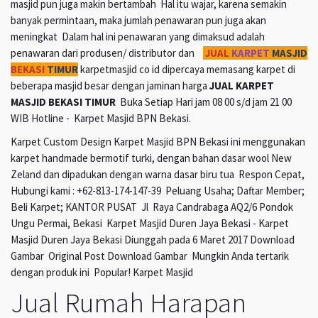
masjid pun juga makin bertambah Hal itu wajar, karena semakin
banyak permintaan, maka jumlah penawaran pun juga akan
meningkat Dalam hal ini penawaran yang dimaksud adalah
penawaran dari produsen/ distributor dan
JUAL
KARPET
MASJID
BEKASI
TIMUR
karpetmasjid co id dipercaya memasang karpet di
beberapa masjid besar dengan jaminan harga
JUAL KARPET
MASJID BEKASI TIMUR
Buka Setiap Hari jam 08 00 s/d jam 21 00
WIB Hotline - Karpet Masjid BPN Bekasi.
Karpet Custom Design Karpet Masjid BPN Bekasi ini menggunakan
karpet handmade bermotif turki, dengan bahan dasar wool New
Zeland dan dipadukan dengan warna dasar biru tua Respon Cepat,
Hubungi kami : +62-813-174-147-39 Peluang Usaha; Daftar Member;
Beli Karpet; KANTOR PUSAT Jl Raya Candrabaga AQ2/6 Pondok
Ungu Permai, Bekasi Karpet Masjid Duren Jaya Bekasi - Karpet
Masjid Duren Jaya Bekasi Diunggah pada 6 Maret 2017 Download
Gambar Original Post Download Gambar Mungkin Anda tertarik
dengan produk ini Popular! Karpet Masjid
Jual Rumah Harapan