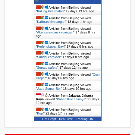
A visitor from
Beijing
viewed
"
Kalung Kesehatan
"
12 days 13 hrs ago
A visitor from
Beijing
viewed
"
Kalibrasi timbangan
"
13 days 1 hr ago
A visitor from
Beijing
viewed
"
Akuntansi dan keuangan
"
17 days 8 hrs
ago
A visitor from
Beijing
viewed
"
Perlengkapan Bayi
"
17 days 8 hrs ago
A visitor from
Beijing
viewed
"
Sandal karakter
"
17 days 8 hrs ago
A visitor from
Beijing
viewed
"
Sepatu safety
"
17 days 12 hrs ago
A visitor from
Beijing
viewed "
Cuci
Karpet
"
18 days 6 hrs ago
A visitor from
Beijing
viewed
"
Jasa Sumur Bor
"
18 days 10 hrs ago
A visitor from
Jakarta, Jakarta
Raya
viewed "
Bahan Kue Lainnya
"
21 days
12 hrs ago
A visitor from
Beijing
viewed
"
Kopi
"
22 days 17 hrs ago
Get Script
Real Time
Tracking ON