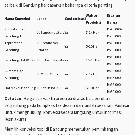
terbaik di Bandung berdasarkan beberapa kriteria penting:
Waktu
Kisaran
Nama Konveksi
Lokasi
Customisasi
Produksi
Harga
Konveksi Topi
Rp20.000 -
Jl. Bandung Utara
Ya
7-14 Hari
Bandung 1
Rp50.000
Topi Kreatif
Jl. Kreativitas
Rp25.000 -
Ya
5-10 Hari
Bandung
Selatan
Rp55.000
Rp30.000 -
Bandung Hat Works
Jl. Industri Kepala
Ya
10-15 Hari
Rp60.000
Custom Cap
Rp22.000 -
Jl. Mode Center
Ya
7-12 Hari
Bandung
Rp45.000
Rp28.000 -
Hat Maker Bandung
Jl. Seni Rupa 3
Ya
6-10 Hari
Rp50.000
Catatan
: Harga dan waktu produksi di atas bisa berubah
tergantung pada kompleksitas desain dan jumlah pesanan. Pastikan
untuk menghubungi konveksi secara langsung untuk informasi
lebih akurat.
Memilih konveksi topi di Bandung memerlukan pertimbangan