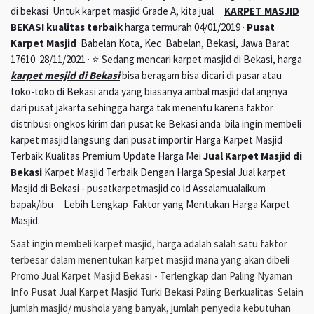
di bekasi Untuk karpet masjid Grade A, kita jual
KARPET MASJID
BEKASI kualitas terbaik
harga termurah 04/01/2019 ·
Pusat
Karpet Masjid
Babelan Kota, Kec Babelan, Bekasi, Jawa Barat
17610 28/11/2021 · ⭐ Sedang mencari karpet masjid di Bekasi, harga
karpet mesjid di Bekasi
bisa beragam bisa dicari di pasar atau
toko-toko di Bekasi anda yang biasanya ambal masjid datangnya
dari pusat jakarta sehingga harga tak menentu karena faktor
distribusi ongkos kirim dari pusat ke Bekasi anda bila ingin membeli
karpet masjid langsung dari pusat importir Harga Karpet Masjid
Terbaik Kualitas Premium Update Harga Mei
Jual Karpet Masjid di
Bekasi
Karpet Masjid Terbaik Dengan Harga Spesial Jual karpet
Masjid di Bekasi - pusatkarpetmasjid co id Assalamualaikum
bapak/ibu Lebih Lengkap Faktor yang Mentukan Harga Karpet
Masjid.
Saat ingin membeli karpet masjid, harga adalah salah satu faktor
terbesar dalam menentukan karpet masjid mana yang akan dibeli
Promo Jual Karpet Masjid Bekasi - Terlengkap dan Paling Nyaman
Info Pusat Jual Karpet Masjid Turki Bekasi Paling Berkualitas Selain
jumlah masjid/ mushola yang banyak, jumlah penyedia kebutuhan