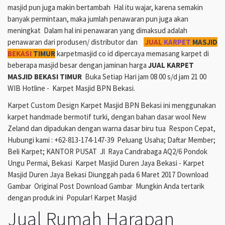
masjid pun juga makin bertambah Hal itu wajar, karena semakin
banyak permintaan, maka jumlah penawaran pun juga akan
meningkat Dalam hal ini penawaran yang dimaksud adalah
penawaran dari produsen/ distributor dan
JUAL
KARPET
MASJID
BEKASI
TIMUR
karpetmasjid co id dipercaya memasang karpet di
beberapa masjid besar dengan jaminan harga
JUAL KARPET
MASJID BEKASI TIMUR
Buka Setiap Hari jam 08 00 s/d jam 21 00
WIB Hotline - Karpet Masjid BPN Bekasi.
Karpet Custom Design Karpet Masjid BPN Bekasi ini menggunakan
karpet handmade bermotif turki, dengan bahan dasar wool New
Zeland dan dipadukan dengan warna dasar biru tua Respon Cepat,
Hubungi kami : +62-813-174-147-39 Peluang Usaha; Daftar Member;
Beli Karpet; KANTOR PUSAT Jl Raya Candrabaga AQ2/6 Pondok
Ungu Permai, Bekasi Karpet Masjid Duren Jaya Bekasi - Karpet
Masjid Duren Jaya Bekasi Diunggah pada 6 Maret 2017 Download
Gambar Original Post Download Gambar Mungkin Anda tertarik
dengan produk ini Popular! Karpet Masjid
Jual Rumah Harapan