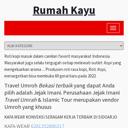
Rumah Kayu
Toggle
navigati
Roti kopi masuk dalam camilan favorit masyarakat Indonesia.
Masyarakat juga selalu tergugah setiap melewati outlet
Ropi
yang
mengeluarkan aroma ... Produsen roti rasa kopi, Roti
Ropi
,
menargetkan bisa membuka 60 gerai baru pada 2022.
Travel Umroh
Bekasi terbaik
yang dapat Anda
pilih adalah Jejak Imani. Perusahaan Jejak Imani
Travel Umrah
& Islamic Tour merupakan vendor
Umroh yang khusus
KAFA WEAR KONVEKSI SERAGAM KERJA TERBAIK DI SIDOARJO
KAFA WEAR
6281252890217