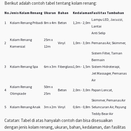
Berikut adalah contoh tabel tentang kolam renang:
No.
Jenis Kolam Renang
Ukuran
Bahan
Kedalaman
Fasilitas Tambahan
Lampu LED, Jacuzzi,
1
Kolam Renang Pribadi
8m x 4m
Beton
1,2m - 2,0m
Lantai
Anti Selip
Kolam Renang
25m x
2
Vinyl
1,0m - 3,0m
Pemanas Air, Skimmer,
Komersial
12m
Sistem Filter, Taman
Bermain
3
Kolam Renang Spa
6m x 3m
Fiberglass
1,0m - 1,5m
Sistem Hidroterapi,
Jet Massager, Pemanas
Air
Kolam Renang
50m x
4
Beton
2,0m - 3,0m
Papan Loncat,
Olimpiade
25m
Skimmer, Pemanas Air
5
Kolam Renang Anak
3m x 2m
Vinyl
0,6m - 0,8m
Seluncuran Air, Payung
Teddy Bear Air
Catatan: Tabel di atas hanyalah contoh dan bisa disesuaikan
dengan jenis kolam renang, ukuran, bahan, kedalaman, dan fasilitas