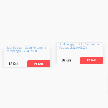
Jual Seragam Spbu Pertamina
Kapuas 081284928000
Jual Seragam Spbu Pertamina
Ketapang 0812 8492 8000
18 Kali
PESAN
18 Kali
PESAN