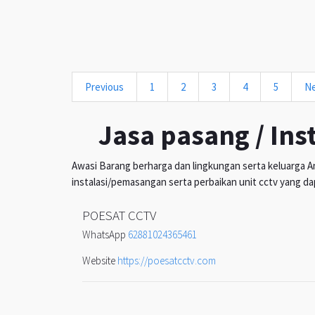
Previous
1
2
3
4
5
N
Jasa pasang / Ins
Awasi Barang berharga dan lingkungan serta keluarga An
instalasi/pemasangan serta perbaikan unit cctv yang da
POESAT CCTV
WhatsApp
62881024365461
Website
https://poesatcctv.com