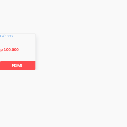
u Waiters
p 100.000
PESAN