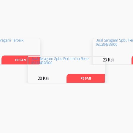
eragam Terbaik
Jual Seragam Spbu Pe
081284928000
Jual Seragam Spbu Pertamina Bone
23 Kali
PESAN
081284928000
20 Kali
PESAN