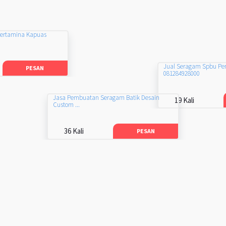
Pertamina Kapuas
Jual Seragam Spbu Pe
PESAN
081284928000
Jasa Pembuatan Seragam Batik Desain
19 Kali
Custom ...
36 Kali
PESAN