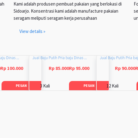
lah
Kami adalah produsen pembuat pakaian yang berlokasi di
Fo
Sidoarjo. Konsentrasi kami adalah manufacture pakaian
se
seragam meliputi seragam kerja perusahaan
un
View details »
aju Dinas ...
Jual Baju Putih Pria baju Dinas ...
Jual Baju Putih Pria baj
0Rp 100.000
Rp 85.000Rp 95.000
Rp 90.000R
3 Kali
12 Kali
PESAN
PESAN