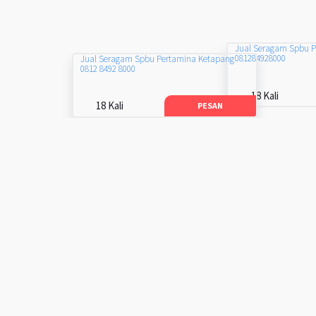
Jual Seragam Spbu 
081284928000
Jual Seragam Spbu Pertamina Ketapang
0812 8492 8000
18 Kali
18 Kali
PESAN