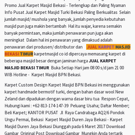
Promo Jual Karpet Masjid Bekasi - Terlengkap dan Paling Nyaman
Info Pusat Jual Karpet Masjid Turki Bekasi Paling Berkualitas Selain
jumlah masjid/ mushola yang banyak, jumlah penyedia kebutuhan
masjid pun juga makin bertambah Hal itu wajar, karena semakin
banyak permintaan, maka jumlah penawaran pun juga akan
meningkat Dalam hal ini penawaran yang dimaksud adalah
penawaran dari produsen/ distributor dan
JUAL
KARPET
MASJID
BEKASI
TIMUR
karpetmasjid co id dipercaya memasang karpet di
beberapa masjid besar dengan jaminan harga
JUAL KARPET
MASJID BEKASI TIMUR
Buka Setiap Hari jam 08 00 s/d jam 21 00
WIB Hotline - Karpet Masjid BPN Bekasi.
Karpet Custom Design Karpet Masjid BPN Bekasi ini menggunakan
karpet handmade bermotif turki, dengan bahan dasar wool New
Zeland dan dipadukan dengan warna dasar biru tua Respon Cepat,
Hubungi kami : +62-813-174-147-39 Peluang Usaha; Daftar Member;
Beli Karpet; KANTOR PUSAT Jl Raya Candrabaga AQ2/6 Pondok
Ungu Permai, Bekasi Karpet Masjid Duren Jaya Bekasi - Karpet
Masjid Duren Jaya Bekasi Diunggah pada 6 Maret 2017 Download
Gambar Original Post Download Gambar Mungkin Anda tertarik