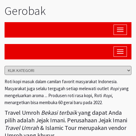
Gerobak
Toggle
navigati
Toggle
navigati
Roti kopi masuk dalam camilan favorit masyarakat Indonesia.
Masyarakat juga selalu tergugah setiap melewati outlet
Ropi
yang
mengeluarkan aroma ... Produsen roti rasa kopi, Roti
Ropi
,
menargetkan bisa membuka 60 gerai baru pada 2022.
Travel Umroh
Bekasi terbaik
yang dapat Anda
pilih adalah Jejak Imani. Perusahaan Jejak Imani
Travel Umrah
& Islamic Tour merupakan vendor
Umroh yang khusus