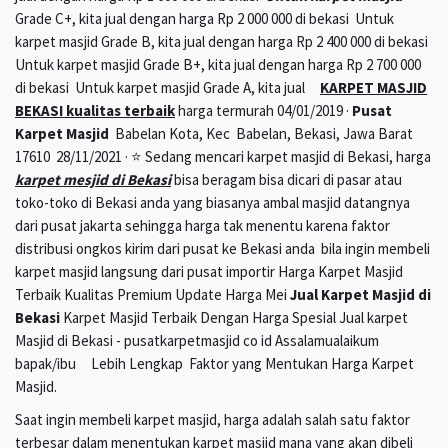
Grade C+, kita jual dengan harga Rp 2 000 000 di bekasi Untuk
karpet masjid Grade B, kita jual dengan harga Rp 2 400 000 di bekasi
Untuk karpet masjid Grade B+, kita jual dengan harga Rp 2 700 000
di bekasi Untuk karpet masjid Grade A, kita jual
KARPET MASJID
BEKASI kualitas terbaik
harga termurah 04/01/2019 ·
Pusat
Karpet Masjid
Babelan Kota, Kec Babelan, Bekasi, Jawa Barat
17610 28/11/2021 · ⭐ Sedang mencari karpet masjid di Bekasi, harga
karpet mesjid di Bekasi
bisa beragam bisa dicari di pasar atau
toko-toko di Bekasi anda yang biasanya ambal masjid datangnya
dari pusat jakarta sehingga harga tak menentu karena faktor
distribusi ongkos kirim dari pusat ke Bekasi anda bila ingin membeli
karpet masjid langsung dari pusat importir Harga Karpet Masjid
Terbaik Kualitas Premium Update Harga Mei
Jual Karpet Masjid di
Bekasi
Karpet Masjid Terbaik Dengan Harga Spesial Jual karpet
Masjid di Bekasi - pusatkarpetmasjid co id Assalamualaikum
bapak/ibu Lebih Lengkap Faktor yang Mentukan Harga Karpet
Masjid.
Saat ingin membeli karpet masjid, harga adalah salah satu faktor
terbesar dalam menentukan karpet masjid mana yang akan dibeli