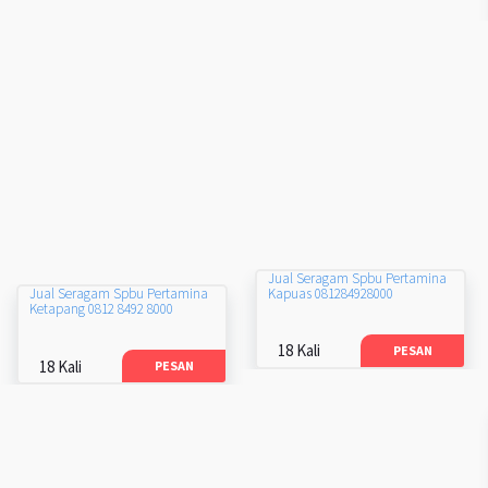
Jual Seragam Spbu Pertamina
Kapuas 081284928000
Jual Seragam Spbu Pertamina
Ketapang 0812 8492 8000
18 Kali
PESAN
18 Kali
PESAN