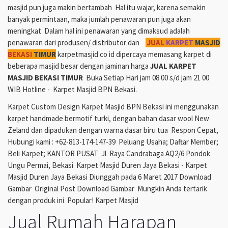
masjid pun juga makin bertambah Hal itu wajar, karena semakin
banyak permintaan, maka jumlah penawaran pun juga akan
meningkat Dalam hal ini penawaran yang dimaksud adalah
penawaran dari produsen/ distributor dan
JUAL
KARPET
MASJID
BEKASI
TIMUR
karpetmasjid co id dipercaya memasang karpet di
beberapa masjid besar dengan jaminan harga
JUAL KARPET
MASJID BEKASI TIMUR
Buka Setiap Hari jam 08 00 s/d jam 21 00
WIB Hotline - Karpet Masjid BPN Bekasi.
Karpet Custom Design Karpet Masjid BPN Bekasi ini menggunakan
karpet handmade bermotif turki, dengan bahan dasar wool New
Zeland dan dipadukan dengan warna dasar biru tua Respon Cepat,
Hubungi kami : +62-813-174-147-39 Peluang Usaha; Daftar Member;
Beli Karpet; KANTOR PUSAT Jl Raya Candrabaga AQ2/6 Pondok
Ungu Permai, Bekasi Karpet Masjid Duren Jaya Bekasi - Karpet
Masjid Duren Jaya Bekasi Diunggah pada 6 Maret 2017 Download
Gambar Original Post Download Gambar Mungkin Anda tertarik
dengan produk ini Popular! Karpet Masjid
Jual Rumah Harapan