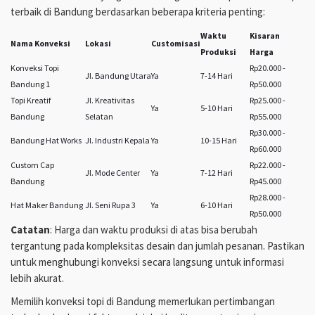
terbaik di Bandung berdasarkan beberapa kriteria penting:
Waktu
Kisaran
Nama Konveksi
Lokasi
Customisasi
Produksi
Harga
Konveksi Topi
Rp20.000 -
Jl. Bandung Utara
Ya
7-14 Hari
Bandung 1
Rp50.000
Topi Kreatif
Jl. Kreativitas
Rp25.000 -
Ya
5-10 Hari
Bandung
Selatan
Rp55.000
Rp30.000 -
Bandung Hat Works
Jl. Industri Kepala
Ya
10-15 Hari
Rp60.000
Custom Cap
Rp22.000 -
Jl. Mode Center
Ya
7-12 Hari
Bandung
Rp45.000
Rp28.000 -
Hat Maker Bandung
Jl. Seni Rupa 3
Ya
6-10 Hari
Rp50.000
Catatan
: Harga dan waktu produksi di atas bisa berubah
tergantung pada kompleksitas desain dan jumlah pesanan. Pastikan
untuk menghubungi konveksi secara langsung untuk informasi
lebih akurat.
Memilih konveksi topi di Bandung memerlukan pertimbangan