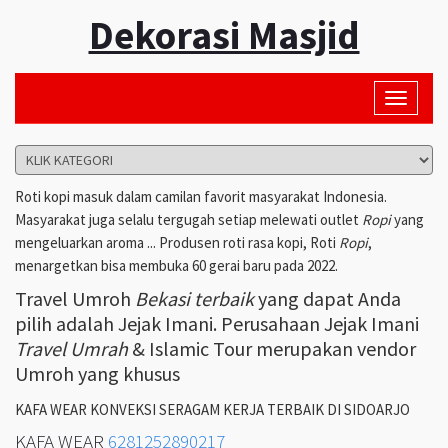
Dekorasi Masjid
Toggle
navigati
Roti kopi masuk dalam camilan favorit masyarakat Indonesia.
Masyarakat juga selalu tergugah setiap melewati outlet
Ropi
yang
mengeluarkan aroma ... Produsen roti rasa kopi, Roti
Ropi
,
menargetkan bisa membuka 60 gerai baru pada 2022.
Travel Umroh
Bekasi terbaik
yang dapat Anda
pilih adalah Jejak Imani. Perusahaan Jejak Imani
Travel Umrah
& Islamic Tour merupakan vendor
Umroh yang khusus
KAFA WEAR KONVEKSI SERAGAM KERJA TERBAIK DI SIDOARJO
KAFA WEAR
6281252890217