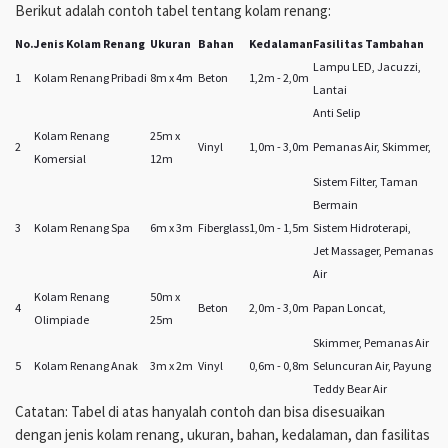
Berikut adalah contoh tabel tentang kolam renang:
No.
Jenis Kolam Renang
Ukuran
Bahan
Kedalaman
Fasilitas Tambahan
Lampu LED, Jacuzzi,
1
Kolam Renang Pribadi
8m x 4m
Beton
1,2m - 2,0m
Lantai
Anti Selip
Kolam Renang
25m x
2
Vinyl
1,0m - 3,0m
Pemanas Air, Skimmer,
Komersial
12m
Sistem Filter, Taman
Bermain
3
Kolam Renang Spa
6m x 3m
Fiberglass
1,0m - 1,5m
Sistem Hidroterapi,
Jet Massager, Pemanas
Air
Kolam Renang
50m x
4
Beton
2,0m - 3,0m
Papan Loncat,
Olimpiade
25m
Skimmer, Pemanas Air
5
Kolam Renang Anak
3m x 2m
Vinyl
0,6m - 0,8m
Seluncuran Air, Payung
Teddy Bear Air
Catatan: Tabel di atas hanyalah contoh dan bisa disesuaikan
dengan jenis kolam renang, ukuran, bahan, kedalaman, dan fasilitas