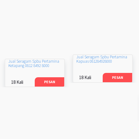
Jual Seragam Spbu Pertamina
Kapuas 081284928000
Jual Seragam Spbu Pertamina
Ketapang 0812 8492 8000
18 Kali
PESAN
18 Kali
PESAN