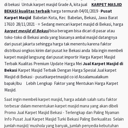
di bekasi Untuk karpet masjid Grade A, kita jual
KARPET MASJID
BEKASI kualitas terbaik
harga termurah 04/01/2019 ·
Pusat
Karpet Masjid
Babelan Kota, Kec Babelan, Bekasi, Jawa Barat
17610 28/11/2021 · ⭐ Sedang mencari karpet masjid di Bekasi, harga
karpet mesjid di Bekasi
bisa beragam bisa dicari di pasar atau
toko-toko di Bekasi anda yang biasanya ambal masjid datangnya
dari pusat jakarta sehingga harga tak menentu karena faktor
distribusi ongkos kirim dari pusat ke Bekasi anda bila ingin membeli
karpet masjid langsung dari pusat importir Harga Karpet Masjid
Terbaik Kualitas Premium Update Harga Mei
Jual Karpet Masjid di
Bekasi
Karpet Masjid Terbaik Dengan Harga Spesial Jual karpet
Masjid di Bekasi - pusatkarpetmasjid co id Assalamualaikum
bapak/ibu Lebih Lengkap Faktor yang Mentukan Harga Karpet
Masjid.
Saat ingin membeli karpet masjid, harga adalah salah satu faktor
terbesar dalam menentukan karpet masjid mana yang akan dibeli
Promo Jual Karpet Masjid Bekasi - Terlengkap dan Paling Nyaman
Info Pusat Jual Karpet Masjid Turki Bekasi Paling Berkualitas Selain
jumlah masjid/ mushola yang banyak, jumlah penyedia kebutuhan