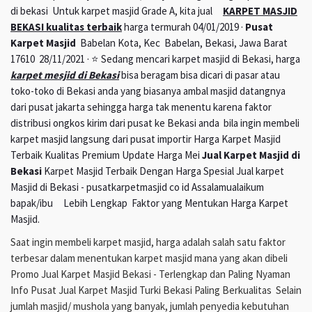
di bekasi Untuk karpet masjid Grade A, kita jual
KARPET MASJID
BEKASI kualitas terbaik
harga termurah 04/01/2019 ·
Pusat
Karpet Masjid
Babelan Kota, Kec Babelan, Bekasi, Jawa Barat
17610 28/11/2021 · ⭐ Sedang mencari karpet masjid di Bekasi, harga
karpet mesjid di Bekasi
bisa beragam bisa dicari di pasar atau
toko-toko di Bekasi anda yang biasanya ambal masjid datangnya
dari pusat jakarta sehingga harga tak menentu karena faktor
distribusi ongkos kirim dari pusat ke Bekasi anda bila ingin membeli
karpet masjid langsung dari pusat importir Harga Karpet Masjid
Terbaik Kualitas Premium Update Harga Mei
Jual Karpet Masjid di
Bekasi
Karpet Masjid Terbaik Dengan Harga Spesial Jual karpet
Masjid di Bekasi - pusatkarpetmasjid co id Assalamualaikum
bapak/ibu Lebih Lengkap Faktor yang Mentukan Harga Karpet
Masjid.
Saat ingin membeli karpet masjid, harga adalah salah satu faktor
terbesar dalam menentukan karpet masjid mana yang akan dibeli
Promo Jual Karpet Masjid Bekasi - Terlengkap dan Paling Nyaman
Info Pusat Jual Karpet Masjid Turki Bekasi Paling Berkualitas Selain
jumlah masjid/ mushola yang banyak, jumlah penyedia kebutuhan