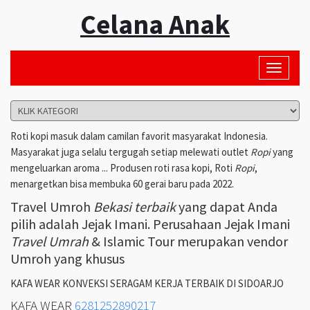
Celana Anak
Toggle
navigati
Roti kopi masuk dalam camilan favorit masyarakat Indonesia.
Masyarakat juga selalu tergugah setiap melewati outlet
Ropi
yang
mengeluarkan aroma ... Produsen roti rasa kopi, Roti
Ropi
,
menargetkan bisa membuka 60 gerai baru pada 2022.
Travel Umroh
Bekasi terbaik
yang dapat Anda
pilih adalah Jejak Imani. Perusahaan Jejak Imani
Travel Umrah
& Islamic Tour merupakan vendor
Umroh yang khusus
KAFA WEAR KONVEKSI SERAGAM KERJA TERBAIK DI SIDOARJO
KAFA WEAR
6281252890217