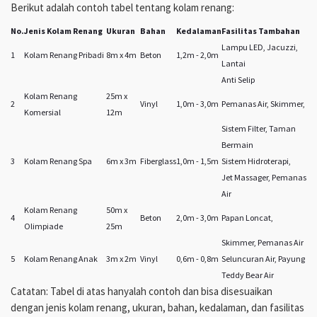
Berikut adalah contoh tabel tentang kolam renang:
No.
Jenis Kolam Renang
Ukuran
Bahan
Kedalaman
Fasilitas Tambahan
Lampu LED, Jacuzzi,
1
Kolam Renang Pribadi
8m x 4m
Beton
1,2m - 2,0m
Lantai
Anti Selip
Kolam Renang
25m x
2
Vinyl
1,0m - 3,0m
Pemanas Air, Skimmer,
Komersial
12m
Sistem Filter, Taman
Bermain
3
Kolam Renang Spa
6m x 3m
Fiberglass
1,0m - 1,5m
Sistem Hidroterapi,
Jet Massager, Pemanas
Air
Kolam Renang
50m x
4
Beton
2,0m - 3,0m
Papan Loncat,
Olimpiade
25m
Skimmer, Pemanas Air
5
Kolam Renang Anak
3m x 2m
Vinyl
0,6m - 0,8m
Seluncuran Air, Payung
Teddy Bear Air
Catatan: Tabel di atas hanyalah contoh dan bisa disesuaikan
dengan jenis kolam renang, ukuran, bahan, kedalaman, dan fasilitas