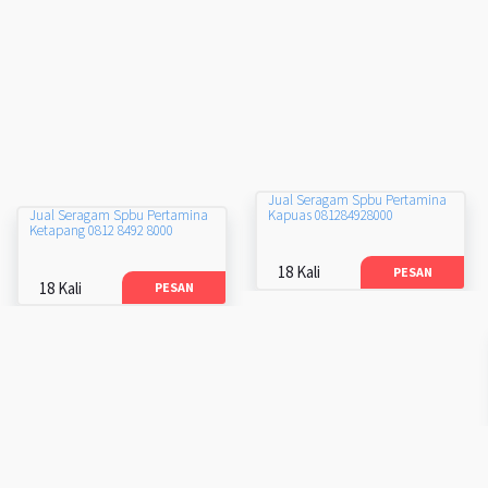
Jual Seragam Spbu Pertamina
Kapuas 081284928000
Jual Seragam Spbu Pertamina
Ketapang 0812 8492 8000
18 Kali
PESAN
18 Kali
PESAN