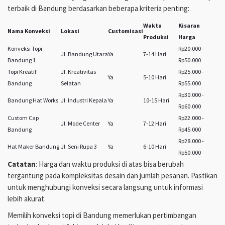
terbaik di Bandung berdasarkan beberapa kriteria penting:
Waktu
Kisaran
Nama Konveksi
Lokasi
Customisasi
Produksi
Harga
Konveksi Topi
Rp20.000 -
Jl. Bandung Utara
Ya
7-14 Hari
Bandung 1
Rp50.000
Topi Kreatif
Jl. Kreativitas
Rp25.000 -
Ya
5-10 Hari
Bandung
Selatan
Rp55.000
Rp30.000 -
Bandung Hat Works
Jl. Industri Kepala
Ya
10-15 Hari
Rp60.000
Custom Cap
Rp22.000 -
Jl. Mode Center
Ya
7-12 Hari
Bandung
Rp45.000
Rp28.000 -
Hat Maker Bandung
Jl. Seni Rupa 3
Ya
6-10 Hari
Rp50.000
Catatan
: Harga dan waktu produksi di atas bisa berubah
tergantung pada kompleksitas desain dan jumlah pesanan. Pastikan
untuk menghubungi konveksi secara langsung untuk informasi
lebih akurat.
Memilih konveksi topi di Bandung memerlukan pertimbangan