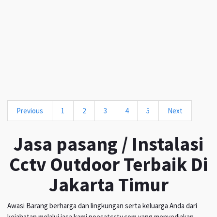
Previous
1
2
3
4
5
Next
Jasa pasang / Instalasi
Cctv Outdoor Terbaik Di
Jakarta Timur
Awasi Barang berharga dan lingkungan serta keluarga Anda dari
kejahatan melalui jasa kami poesatcctv.com yang menyediakan