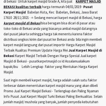
di bekasi Untuk karpet masjid Grade A, kita jual
KARPET MASJID
BEKASI kualitas terbaik
harga termurah 04/01/2019 ·
Pusat
Karpet Masjid
Babelan Kota, Kec Babelan, Bekasi, Jawa Barat
17610 28/11/2021 · ⭐ Sedang mencari karpet masjid di Bekasi, harga
karpet mesjid di Bekasi
bisa beragam bisa dicari di pasar atau
toko-toko di Bekasi anda yang biasanya ambal masjid datangnya
dari pusat jakarta sehingga harga tak menentu karena faktor
distribusi ongkos kirim dari pusat ke Bekasi anda bila ingin membeli
karpet masjid langsung dari pusat importir Harga Karpet Masjid
Terbaik Kualitas Premium Update Harga Mei
Jual Karpet Masjid di
Bekasi
Karpet Masjid Terbaik Dengan Harga Spesial Jual karpet
Masjid di Bekasi - pusatkarpetmasjid co id Assalamualaikum
bapak/ibu Lebih Lengkap Faktor yang Mentukan Harga Karpet
Masjid.
Saat ingin membeli karpet masjid, harga adalah salah satu faktor
terbesar dalam menentukan karpet masjid mana yang akan dibeli
Promo Jual Karpet Masjid Bekasi - Terlengkap dan Paling Nyaman
Info Pusat Jual Karpet Masjid Turki Bekasi Paling Berkualitas Selain
jumlah masjid/ mushola yang banyak, jumlah penyedia kebutuhan