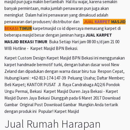
masjid pun juga makin bertambah Hal itu wajar, karena semakin
banyak permintaan, maka jumlah penawaran pun juga akan
meningkat Dalam hal ini penawaran yang dimaksud adalah
penawaran dari produsen/ distributor dan
JUAL
KARPET
MASJID
BEKASI
TIMUR
karpetmasjid co id dipercaya memasang karpet di
beberapa masjid besar dengan jaminan harga
JUAL KARPET
MASJID BEKASI TIMUR
Buka Setiap Hari jam 08 00 s/d jam 21 00
WIB Hotline - Karpet Masjid BPN Bekasi.
Karpet Custom Design Karpet Masjid BPN Bekasi ini menggunakan
karpet handmade bermotif turki, dengan bahan dasar wool New
Zeland dan dipadukan dengan warna dasar biru tua Respon Cepat,
Hubungi kami : +62-813-174-147-39 Peluang Usaha; Daftar Member;
Beli Karpet; KANTOR PUSAT Jl Raya Candrabaga AQ2/6 Pondok
Ungu Permai, Bekasi Karpet Masjid Duren Jaya Bekasi - Karpet
Masjid Duren Jaya Bekasi Diunggah pada 6 Maret 2017 Download
Gambar Original Post Download Gambar Mungkin Anda tertarik
dengan produk ini Popular! Karpet Masjid
Jual Rumah Harapan