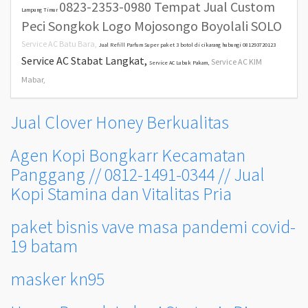
0823-2353-0980 Tempat Jual Custom
Lampung Timur
Peci Songkok Logo Mojosongo Boyolali SOLO
Service AC Batu Bara,
Jual Refill Parfum Super paket 3 botol di cikarang hubungi 081293720123
Service AC Stabat Langkat,
Service AC KIM
Service AC Lubuk Pakam,
Mabar,
Jual Clover Honey Berkualitas
Agen Kopi Bongkarr Kecamatan
Panggang // 0812-1491-0344 // Jual
Kopi Stamina dan Vitalitas Pria
paket bisnis vave masa pandemi covid-
19 batam
masker kn95