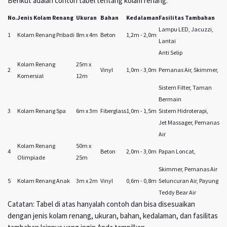
Berikut adalah contoh tabel tentang kolam renang:
No.
Jenis Kolam Renang
Ukuran
Bahan
Kedalaman
Fasilitas Tambahan
Lampu LED, Jacuzzi,
1
Kolam Renang Pribadi
8m x 4m
Beton
1,2m - 2,0m
Lantai
Anti Selip
Kolam Renang
25m x
2
Vinyl
1,0m - 3,0m
Pemanas Air, Skimmer,
Komersial
12m
Sistem Filter, Taman
Bermain
3
Kolam Renang Spa
6m x 3m
Fiberglass
1,0m - 1,5m
Sistem Hidroterapi,
Jet Massager, Pemanas
Air
Kolam Renang
50m x
4
Beton
2,0m - 3,0m
Papan Loncat,
Olimpiade
25m
Skimmer, Pemanas Air
5
Kolam Renang Anak
3m x 2m
Vinyl
0,6m - 0,8m
Seluncuran Air, Payung
Teddy Bear Air
Catatan: Tabel di atas hanyalah contoh dan bisa disesuaikan
dengan jenis kolam renang, ukuran, bahan, kedalaman, dan fasilitas