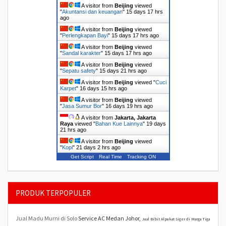
A visitor from
Beijing
viewed
"
Akuntansi dan keuangan
"
15 days 17 hrs
ago
A visitor from
Beijing
viewed
"
Perlengkapan Bayi
"
15 days 17 hrs ago
A visitor from
Beijing
viewed
"
Sandal karakter
"
15 days 17 hrs ago
A visitor from
Beijing
viewed
"
Sepatu safety
"
15 days 21 hrs ago
A visitor from
Beijing
viewed "
Cuci
Karpet
"
16 days 15 hrs ago
A visitor from
Beijing
viewed
"
Jasa Sumur Bor
"
16 days 19 hrs ago
A visitor from
Jakarta, Jakarta
Raya
viewed "
Bahan Kue Lainnya
"
19 days
21 hrs ago
A visitor from
Beijing
viewed
"
Kopi
"
21 days 2 hrs ago
Get Script
Real Time
Tracking ON
PRODUK TERPOPULER
Jual Madu Murni di Solo
Service AC Medan Johor,
Jual Bibit Alpukat Siger di Marga Tiga