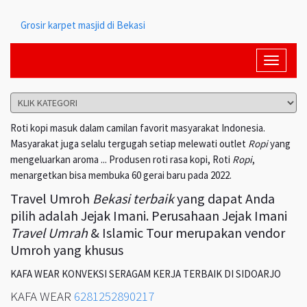
Grosir karpet masjid di Bekasi
Toggle
navigati
Roti kopi masuk dalam camilan favorit masyarakat Indonesia.
Masyarakat juga selalu tergugah setiap melewati outlet
Ropi
yang
mengeluarkan aroma ... Produsen roti rasa kopi, Roti
Ropi
,
menargetkan bisa membuka 60 gerai baru pada 2022.
Travel Umroh
Bekasi terbaik
yang dapat Anda
pilih adalah Jejak Imani. Perusahaan Jejak Imani
Travel Umrah
& Islamic Tour merupakan vendor
Umroh yang khusus
KAFA WEAR KONVEKSI SERAGAM KERJA TERBAIK DI SIDOARJO
KAFA WEAR
6281252890217