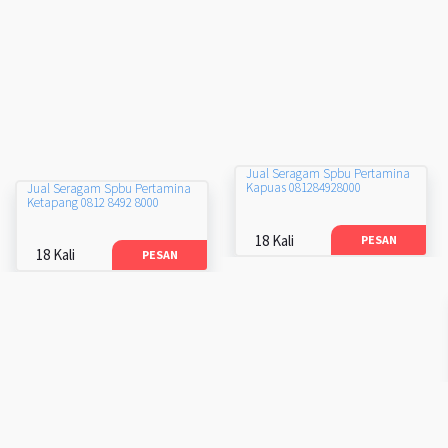
Jual Seragam Spbu Pertamina
Kapuas 081284928000
Jual Seragam Spbu Pertamina
Ketapang 0812 8492 8000
18 Kali
PESAN
18 Kali
PESAN