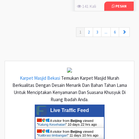
141 Kali
PESAN
(current)
1
2
3
...
6
Karpet Masjid Bekasi
Temukan Karpet Masjid Murah
Berkualitas Dengan Desain Menarik Dan Bahan Tahan Lama
Untuk Menciptakan Kenyamanan Dan Suasana Khusyuk Di
Ruang Ibadah Anda.
Live Traffic Feed
A visitor from
Beijing
viewed
"
Kalung Kesehatan
"
10 days 22 hrs ago
A visitor from
Beijing
viewed
"
Kalibrasi timbangan
"
11 days 10 hrs ago