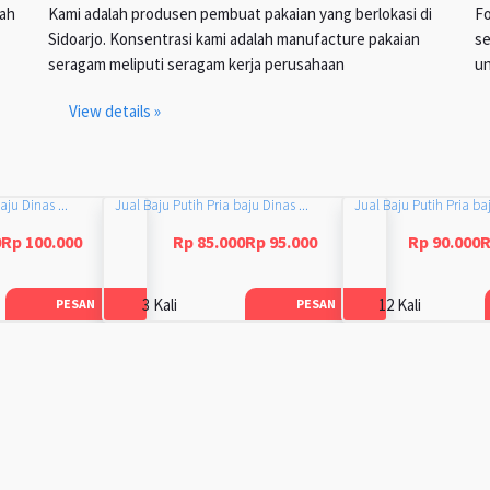
lah
Kami adalah produsen pembuat pakaian yang berlokasi di
Fo
Sidoarjo. Konsentrasi kami adalah manufacture pakaian
se
seragam meliputi seragam kerja perusahaan
un
View details »
aju Dinas ...
Jual Baju Putih Pria baju Dinas ...
Jual Baju Putih Pria baj
0Rp 100.000
Rp 85.000Rp 95.000
Rp 90.000R
3 Kali
12 Kali
PESAN
PESAN