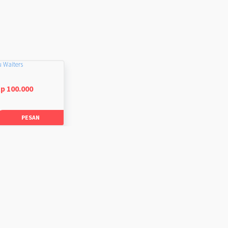
u Waiters
p 100.000
PESAN