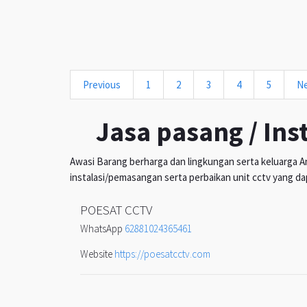
Previous
1
2
3
4
5
N
Jasa pasang / Ins
Awasi Barang berharga dan lingkungan serta keluarga An
instalasi/pemasangan serta perbaikan unit cctv yang da
POESAT CCTV
WhatsApp
62881024365461
Website
https://poesatcctv.com