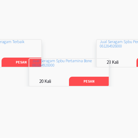
eragam Terbaik
Jual Seragam Spbu Pe
081284928000
Jual Seragam Spbu Pertamina Bone
23 Kali
PESAN
081284928000
20 Kali
PESAN