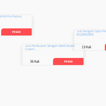
Pertamina Kapuas
Jual Seragam Spbu Pe
PESAN
081284928000
Jasa Pembuatan Seragam Batik Desain
19 Kali
Custom ...
36 Kali
PESAN