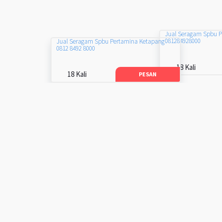
Jual Seragam Spbu 
081284928000
Jual Seragam Spbu Pertamina Ketapang
0812 8492 8000
18 Kali
18 Kali
PESAN