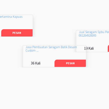
Pertamina Kapuas
Jual Seragam Spbu Pe
PESAN
081284928000
Jasa Pembuatan Seragam Batik Desain
19 Kali
Custom ...
36 Kali
PESAN