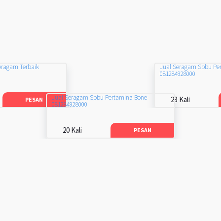
eragam Terbaik
Jual Seragam Spbu Pe
081284928000
Jual Seragam Spbu Pertamina Bone
23 Kali
PESAN
081284928000
20 Kali
PESAN