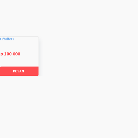
u Waiters
p 100.000
PESAN