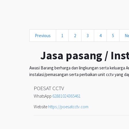
Previous
1
2
3
4
5
N
Jasa pasang / Ins
Awasi Barang berharga dan lingkungan serta keluarga An
instalasi/pemasangan serta perbaikan unit cctv yang da
POESAT CCTV
WhatsApp
62881024365461
Website
https://poesatcctv.com