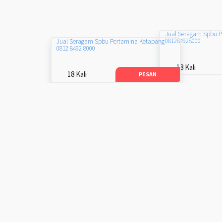
Jual Seragam Spbu 
081284928000
Jual Seragam Spbu Pertamina Ketapang
0812 8492 8000
18 Kali
18 Kali
PESAN