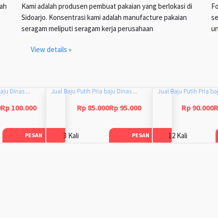
lah
Kami adalah produsen pembuat pakaian yang berlokasi di
Fo
Sidoarjo. Konsentrasi kami adalah manufacture pakaian
se
seragam meliputi seragam kerja perusahaan
un
View details »
aju Dinas ...
Jual Baju Putih Pria baju Dinas ...
Jual Baju Putih Pria baj
0Rp 100.000
Rp 85.000Rp 95.000
Rp 90.000R
3 Kali
12 Kali
PESAN
PESAN