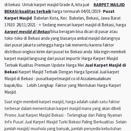
di bekasi Untuk karpet masjid Grade A, kita jual
KARPET MASJID
BEKASI kualitas terbaik
harga termurah 04/01/2019 ·
Pusat
Karpet Masjid
Babelan Kota, Kec Babelan, Bekasi, Jawa Barat
17610 28/11/2021 · ⭐ Sedang mencari karpet masjid di Bekasi, harga
karpet mesjid di Bekasi
bisa beragam bisa dicari di pasar atau
toko-toko di Bekasi anda yang biasanya ambal masjid datangnya
dari pusat jakarta sehingga harga tak menentu karena faktor
distribusi ongkos kirim dari pusat ke Bekasi anda bila ingin membeli
karpet masjid langsung dari pusat importir Harga Karpet Masjid
Terbaik Kualitas Premium Update Harga Mei
Jual Karpet Masjid di
Bekasi
Karpet Masjid Terbaik Dengan Harga Spesial Jual karpet
Masjid di Bekasi - pusatkarpetmasjid co id Assalamualaikum
bapak/ibu Lebih Lengkap Faktor yang Mentukan Harga Karpet
Masjid.
Saat ingin membeli karpet masjid, harga adalah salah satu faktor
terbesar dalam menentukan karpet masjid mana yang akan dibeli
Promo Jual Karpet Masjid Bekasi - Terlengkap dan Paling Nyaman
Info Pusat Jual Karpet Masjid Turki Bekasi Paling Berkualitas Selain
jumlah masjid/ mushola yang banyak, jumlah penyedia kebutuhan