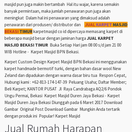
masjid pun juga makin bertambah Hal itu wajar, karena semakin
banyak permintaan, maka jumlah penawaran pun juga akan
meningkat Dalam hal ini penawaran yang dimaksud adalah
penawaran dari produsen/ distributor dan
JUAL
KARPET
MASJID
BEKASI
TIMUR
karpetmasjid co id dipercaya memasang karpet di
beberapa masjid besar dengan jaminan harga
JUAL KARPET
MASJID BEKASI TIMUR
Buka Setiap Hari jam 08 00 s/d jam 21 00
WIB Hotline - Karpet Masjid BPN Bekasi.
Karpet Custom Design Karpet Masjid BPN Bekasi ini menggunakan
karpet handmade bermotif turki, dengan bahan dasar wool New
Zeland dan dipadukan dengan warna dasar biru tua Respon Cepat,
Hubungi kami : +62-813-174-147-39 Peluang Usaha; Daftar Member;
Beli Karpet; KANTOR PUSAT Jl Raya Candrabaga AQ2/6 Pondok
Ungu Permai, Bekasi Karpet Masjid Duren Jaya Bekasi - Karpet
Masjid Duren Jaya Bekasi Diunggah pada 6 Maret 2017 Download
Gambar Original Post Download Gambar Mungkin Anda tertarik
dengan produk ini Popular! Karpet Masjid
Jual Rumah Harapan