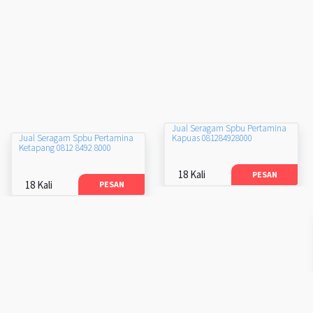
Jual Seragam Spbu Pertamina
Kapuas 081284928000
Jual Seragam Spbu Pertamina
Ketapang 0812 8492 8000
18 Kali
PESAN
18 Kali
PESAN