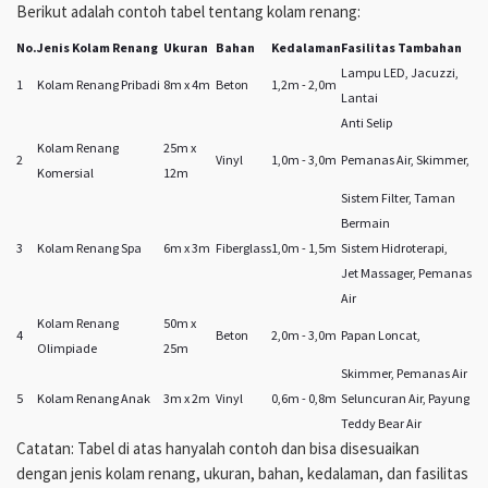
Berikut adalah contoh tabel tentang kolam renang:
No.
Jenis Kolam Renang
Ukuran
Bahan
Kedalaman
Fasilitas Tambahan
Lampu LED, Jacuzzi,
1
Kolam Renang Pribadi
8m x 4m
Beton
1,2m - 2,0m
Lantai
Anti Selip
Kolam Renang
25m x
2
Vinyl
1,0m - 3,0m
Pemanas Air, Skimmer,
Komersial
12m
Sistem Filter, Taman
Bermain
3
Kolam Renang Spa
6m x 3m
Fiberglass
1,0m - 1,5m
Sistem Hidroterapi,
Jet Massager, Pemanas
Air
Kolam Renang
50m x
4
Beton
2,0m - 3,0m
Papan Loncat,
Olimpiade
25m
Skimmer, Pemanas Air
5
Kolam Renang Anak
3m x 2m
Vinyl
0,6m - 0,8m
Seluncuran Air, Payung
Teddy Bear Air
Catatan: Tabel di atas hanyalah contoh dan bisa disesuaikan
dengan jenis kolam renang, ukuran, bahan, kedalaman, dan fasilitas