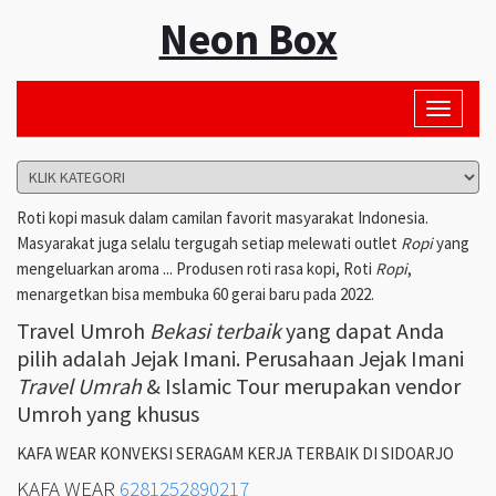
Neon Box
Toggle
navigati
Roti kopi masuk dalam camilan favorit masyarakat Indonesia.
Masyarakat juga selalu tergugah setiap melewati outlet
Ropi
yang
mengeluarkan aroma ... Produsen roti rasa kopi, Roti
Ropi
,
menargetkan bisa membuka 60 gerai baru pada 2022.
Travel Umroh
Bekasi terbaik
yang dapat Anda
pilih adalah Jejak Imani. Perusahaan Jejak Imani
Travel Umrah
& Islamic Tour merupakan vendor
Umroh yang khusus
KAFA WEAR KONVEKSI SERAGAM KERJA TERBAIK DI SIDOARJO
KAFA WEAR
6281252890217