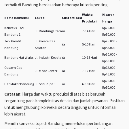
terbaik di Bandung berdasarkan beberapa kriteria penting:
Waktu
Kisaran
Nama Konveksi
Lokasi
Customisasi
Produksi
Harga
Konveksi Topi
Rp20.000 -
Jl. Bandung Utara
Ya
7-14 Hari
Bandung 1
Rp50.000
Topi Kreatif
Jl. Kreativitas
Rp25.000 -
Ya
5-10 Hari
Bandung
Selatan
Rp55.000
Rp30.000 -
Bandung Hat Works
Jl. Industri Kepala
Ya
10-15 Hari
Rp60.000
Custom Cap
Rp22.000 -
Jl. Mode Center
Ya
7-12 Hari
Bandung
Rp45.000
Rp28.000 -
Hat Maker Bandung
Jl. Seni Rupa 3
Ya
6-10 Hari
Rp50.000
Catatan
: Harga dan waktu produksi di atas bisa berubah
tergantung pada kompleksitas desain dan jumlah pesanan. Pastikan
untuk menghubungi konveksi secara langsung untuk informasi
lebih akurat.
Memilih konveksi topi di Bandung memerlukan pertimbangan