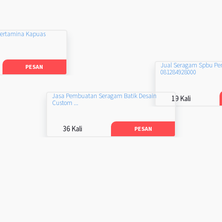
Pertamina Kapuas
Jual Seragam Spbu Pe
PESAN
081284928000
Jasa Pembuatan Seragam Batik Desain
19 Kali
Custom ...
36 Kali
PESAN