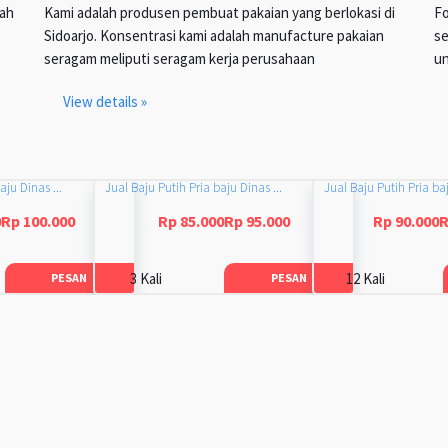
lah
Kami adalah produsen pembuat pakaian yang berlokasi di
Fo
Sidoarjo. Konsentrasi kami adalah manufacture pakaian
se
seragam meliputi seragam kerja perusahaan
un
View details »
aju Dinas ...
Jual Baju Putih Pria baju Dinas ...
Jual Baju Putih Pria baj
0Rp 100.000
Rp 85.000Rp 95.000
Rp 90.000R
3 Kali
12 Kali
PESAN
PESAN