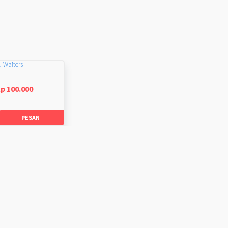
u Waiters
p 100.000
PESAN