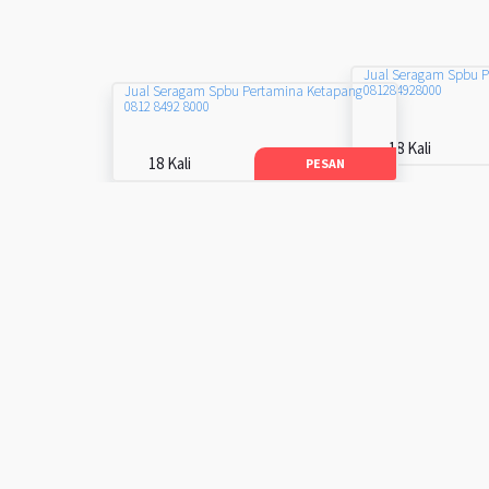
Jual Seragam Spbu 
081284928000
Jual Seragam Spbu Pertamina Ketapang
0812 8492 8000
18 Kali
18 Kali
PESAN