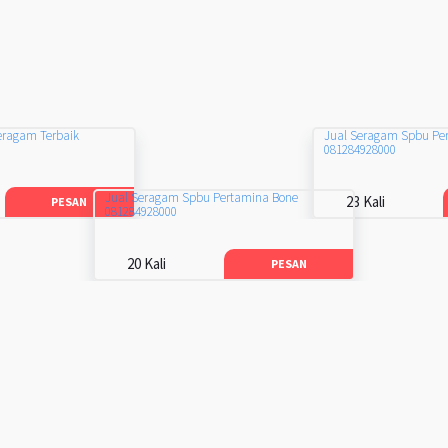
eragam Terbaik
Jual Seragam Spbu Pe
081284928000
Jual Seragam Spbu Pertamina Bone
23 Kali
PESAN
081284928000
20 Kali
PESAN