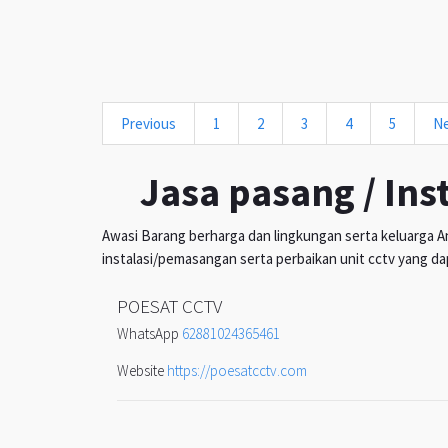
Previous
1
2
3
4
5
N
Jasa pasang / Ins
Awasi Barang berharga dan lingkungan serta keluarga An
instalasi/pemasangan serta perbaikan unit cctv yang da
POESAT CCTV
WhatsApp
62881024365461
Website
https://poesatcctv.com