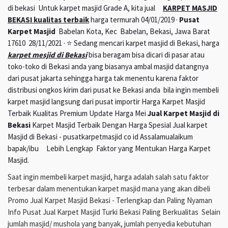
di bekasi Untuk karpet masjid Grade A, kita jual
KARPET MASJID
BEKASI kualitas terbaik
harga termurah 04/01/2019 ·
Pusat
Karpet Masjid
Babelan Kota, Kec Babelan, Bekasi, Jawa Barat
17610 28/11/2021 · ⭐ Sedang mencari karpet masjid di Bekasi, harga
karpet mesjid di Bekasi
bisa beragam bisa dicari di pasar atau
toko-toko di Bekasi anda yang biasanya ambal masjid datangnya
dari pusat jakarta sehingga harga tak menentu karena faktor
distribusi ongkos kirim dari pusat ke Bekasi anda bila ingin membeli
karpet masjid langsung dari pusat importir Harga Karpet Masjid
Terbaik Kualitas Premium Update Harga Mei
Jual Karpet Masjid di
Bekasi
Karpet Masjid Terbaik Dengan Harga Spesial Jual karpet
Masjid di Bekasi - pusatkarpetmasjid co id Assalamualaikum
bapak/ibu Lebih Lengkap Faktor yang Mentukan Harga Karpet
Masjid.
Saat ingin membeli karpet masjid, harga adalah salah satu faktor
terbesar dalam menentukan karpet masjid mana yang akan dibeli
Promo Jual Karpet Masjid Bekasi - Terlengkap dan Paling Nyaman
Info Pusat Jual Karpet Masjid Turki Bekasi Paling Berkualitas Selain
jumlah masjid/ mushola yang banyak, jumlah penyedia kebutuhan