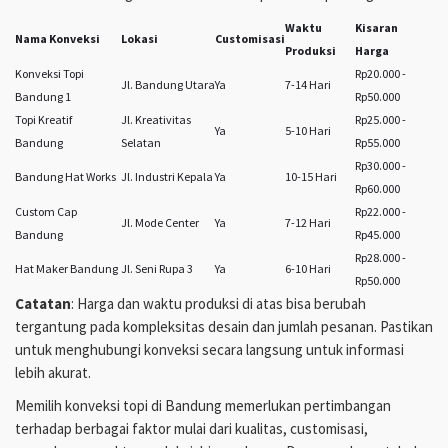
Waktu
Kisaran
Nama Konveksi
Lokasi
Customisasi
Produksi
Harga
Konveksi Topi
Rp20.000 -
Jl. Bandung Utara
Ya
7-14 Hari
Bandung 1
Rp50.000
Topi Kreatif
Jl. Kreativitas
Rp25.000 -
Ya
5-10 Hari
Bandung
Selatan
Rp55.000
Rp30.000 -
Bandung Hat Works
Jl. Industri Kepala
Ya
10-15 Hari
Rp60.000
Custom Cap
Rp22.000 -
Jl. Mode Center
Ya
7-12 Hari
Bandung
Rp45.000
Rp28.000 -
Hat Maker Bandung
Jl. Seni Rupa 3
Ya
6-10 Hari
Rp50.000
Catatan
: Harga dan waktu produksi di atas bisa berubah
tergantung pada kompleksitas desain dan jumlah pesanan. Pastikan
untuk menghubungi konveksi secara langsung untuk informasi
lebih akurat.
Memilih konveksi topi di Bandung memerlukan pertimbangan
terhadap berbagai faktor mulai dari kualitas, customisasi,