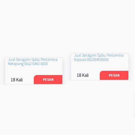
Jual Seragam Spbu Pertamina
Kapuas 081284928000
Jual Seragam Spbu Pertamina
Ketapang 0812 8492 8000
18 Kali
PESAN
18 Kali
PESAN