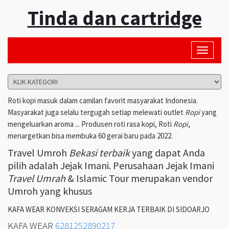
Tinda dan cartridge
Toggle
navigati
Roti kopi masuk dalam camilan favorit masyarakat Indonesia.
Masyarakat juga selalu tergugah setiap melewati outlet
Ropi
yang
mengeluarkan aroma ... Produsen roti rasa kopi, Roti
Ropi
,
menargetkan bisa membuka 60 gerai baru pada 2022.
Travel Umroh
Bekasi terbaik
yang dapat Anda
pilih adalah Jejak Imani. Perusahaan Jejak Imani
Travel Umrah
& Islamic Tour merupakan vendor
Umroh yang khusus
KAFA WEAR KONVEKSI SERAGAM KERJA TERBAIK DI SIDOARJO
KAFA WEAR
6281252890217