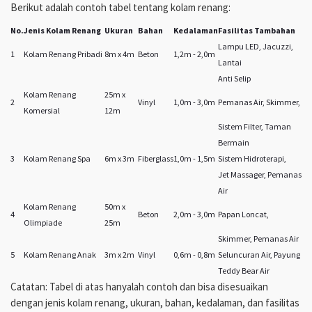
Berikut adalah contoh tabel tentang kolam renang:
No.
Jenis Kolam Renang
Ukuran
Bahan
Kedalaman
Fasilitas Tambahan
Lampu LED, Jacuzzi,
1
Kolam Renang Pribadi
8m x 4m
Beton
1,2m - 2,0m
Lantai
Anti Selip
Kolam Renang
25m x
2
Vinyl
1,0m - 3,0m
Pemanas Air, Skimmer,
Komersial
12m
Sistem Filter, Taman
Bermain
3
Kolam Renang Spa
6m x 3m
Fiberglass
1,0m - 1,5m
Sistem Hidroterapi,
Jet Massager, Pemanas
Air
Kolam Renang
50m x
4
Beton
2,0m - 3,0m
Papan Loncat,
Olimpiade
25m
Skimmer, Pemanas Air
5
Kolam Renang Anak
3m x 2m
Vinyl
0,6m - 0,8m
Seluncuran Air, Payung
Teddy Bear Air
Catatan: Tabel di atas hanyalah contoh dan bisa disesuaikan
dengan jenis kolam renang, ukuran, bahan, kedalaman, dan fasilitas