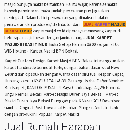
masjid pun juga makin bertambah Hal itu wajar, karena semakin
banyak permintaan, maka jumlah penawaran pun juga akan
meningkat Dalam hal ini penawaran yang dimaksud adalah
penawaran dari produsen/ distributor dan
JUAL
KARPET
MASJID
BEKASI
TIMUR
karpetmasjid co id dipercaya memasang karpet di
beberapa masjid besar dengan jaminan harga
JUAL KARPET
MASJID BEKASI TIMUR
Buka Setiap Hari jam 08 00 s/d jam 21 00
WIB Hotline - Karpet Masjid BPN Bekasi.
Karpet Custom Design Karpet Masjid BPN Bekasi ini menggunakan
karpet handmade bermotif turki, dengan bahan dasar wool New
Zeland dan dipadukan dengan warna dasar biru tua Respon Cepat,
Hubungi kami : +62-813-174-147-39 Peluang Usaha; Daftar Member;
Beli Karpet; KANTOR PUSAT Jl Raya Candrabaga AQ2/6 Pondok
Ungu Permai, Bekasi Karpet Masjid Duren Jaya Bekasi - Karpet
Masjid Duren Jaya Bekasi Diunggah pada 6 Maret 2017 Download
Gambar Original Post Download Gambar Mungkin Anda tertarik
dengan produk ini Popular! Karpet Masjid
Jual Rumah Harapan