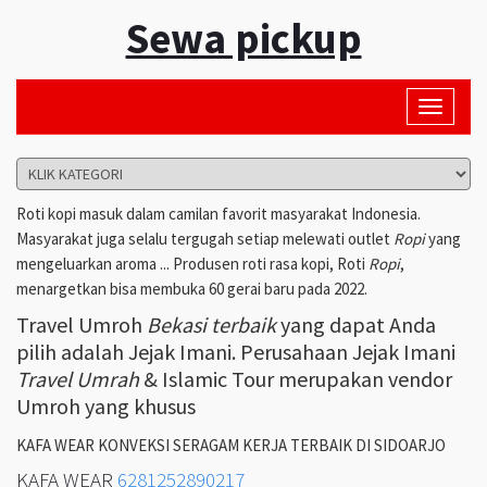
Sewa pickup
Toggle
navigati
Roti kopi masuk dalam camilan favorit masyarakat Indonesia.
Masyarakat juga selalu tergugah setiap melewati outlet
Ropi
yang
mengeluarkan aroma ... Produsen roti rasa kopi, Roti
Ropi
,
menargetkan bisa membuka 60 gerai baru pada 2022.
Travel Umroh
Bekasi terbaik
yang dapat Anda
pilih adalah Jejak Imani. Perusahaan Jejak Imani
Travel Umrah
& Islamic Tour merupakan vendor
Umroh yang khusus
KAFA WEAR KONVEKSI SERAGAM KERJA TERBAIK DI SIDOARJO
KAFA WEAR
6281252890217