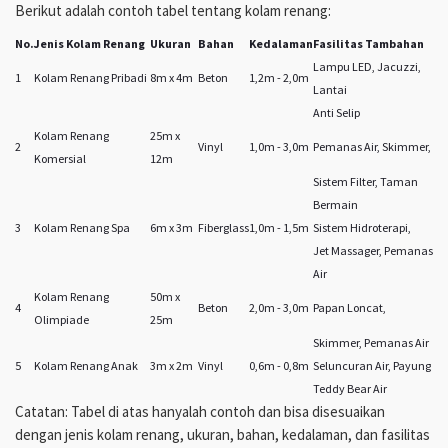
Berikut adalah contoh tabel tentang kolam renang:
No.
Jenis Kolam Renang
Ukuran
Bahan
Kedalaman
Fasilitas Tambahan
Lampu LED, Jacuzzi,
1
Kolam Renang Pribadi
8m x 4m
Beton
1,2m - 2,0m
Lantai
Anti Selip
Kolam Renang
25m x
2
Vinyl
1,0m - 3,0m
Pemanas Air, Skimmer,
Komersial
12m
Sistem Filter, Taman
Bermain
3
Kolam Renang Spa
6m x 3m
Fiberglass
1,0m - 1,5m
Sistem Hidroterapi,
Jet Massager, Pemanas
Air
Kolam Renang
50m x
4
Beton
2,0m - 3,0m
Papan Loncat,
Olimpiade
25m
Skimmer, Pemanas Air
5
Kolam Renang Anak
3m x 2m
Vinyl
0,6m - 0,8m
Seluncuran Air, Payung
Teddy Bear Air
Catatan: Tabel di atas hanyalah contoh dan bisa disesuaikan
dengan jenis kolam renang, ukuran, bahan, kedalaman, dan fasilitas