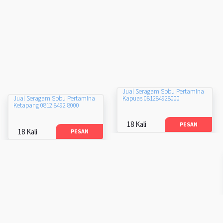
Jual Seragam Spbu Pertamina
Kapuas 081284928000
Jual Seragam Spbu Pertamina
Ketapang 0812 8492 8000
18 Kali
PESAN
18 Kali
PESAN