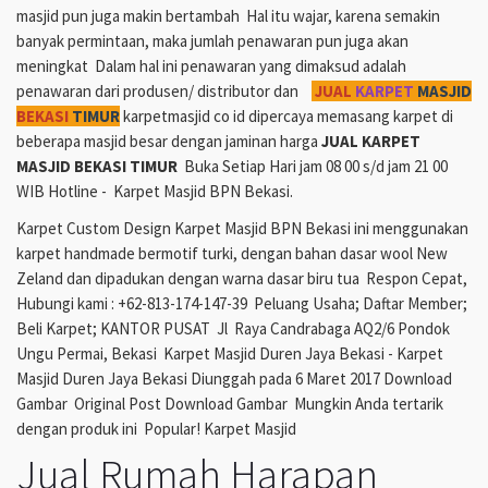
masjid pun juga makin bertambah Hal itu wajar, karena semakin
banyak permintaan, maka jumlah penawaran pun juga akan
meningkat Dalam hal ini penawaran yang dimaksud adalah
penawaran dari produsen/ distributor dan
JUAL
KARPET
MASJID
BEKASI
TIMUR
karpetmasjid co id dipercaya memasang karpet di
beberapa masjid besar dengan jaminan harga
JUAL KARPET
MASJID BEKASI TIMUR
Buka Setiap Hari jam 08 00 s/d jam 21 00
WIB Hotline - Karpet Masjid BPN Bekasi.
Karpet Custom Design Karpet Masjid BPN Bekasi ini menggunakan
karpet handmade bermotif turki, dengan bahan dasar wool New
Zeland dan dipadukan dengan warna dasar biru tua Respon Cepat,
Hubungi kami : +62-813-174-147-39 Peluang Usaha; Daftar Member;
Beli Karpet; KANTOR PUSAT Jl Raya Candrabaga AQ2/6 Pondok
Ungu Permai, Bekasi Karpet Masjid Duren Jaya Bekasi - Karpet
Masjid Duren Jaya Bekasi Diunggah pada 6 Maret 2017 Download
Gambar Original Post Download Gambar Mungkin Anda tertarik
dengan produk ini Popular! Karpet Masjid
Jual Rumah Harapan