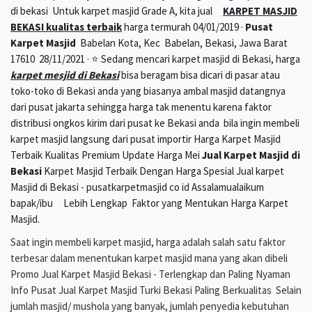
di bekasi Untuk karpet masjid Grade A, kita jual
KARPET MASJID
BEKASI kualitas terbaik
harga termurah 04/01/2019 ·
Pusat
Karpet Masjid
Babelan Kota, Kec Babelan, Bekasi, Jawa Barat
17610 28/11/2021 · ⭐ Sedang mencari karpet masjid di Bekasi, harga
karpet mesjid di Bekasi
bisa beragam bisa dicari di pasar atau
toko-toko di Bekasi anda yang biasanya ambal masjid datangnya
dari pusat jakarta sehingga harga tak menentu karena faktor
distribusi ongkos kirim dari pusat ke Bekasi anda bila ingin membeli
karpet masjid langsung dari pusat importir Harga Karpet Masjid
Terbaik Kualitas Premium Update Harga Mei
Jual Karpet Masjid di
Bekasi
Karpet Masjid Terbaik Dengan Harga Spesial Jual karpet
Masjid di Bekasi - pusatkarpetmasjid co id Assalamualaikum
bapak/ibu Lebih Lengkap Faktor yang Mentukan Harga Karpet
Masjid.
Saat ingin membeli karpet masjid, harga adalah salah satu faktor
terbesar dalam menentukan karpet masjid mana yang akan dibeli
Promo Jual Karpet Masjid Bekasi - Terlengkap dan Paling Nyaman
Info Pusat Jual Karpet Masjid Turki Bekasi Paling Berkualitas Selain
jumlah masjid/ mushola yang banyak, jumlah penyedia kebutuhan