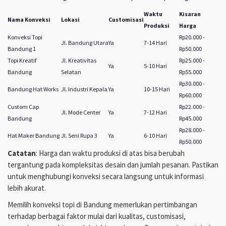
Waktu
Kisaran
Nama Konveksi
Lokasi
Customisasi
Produksi
Harga
Konveksi Topi
Rp20.000 -
Jl. Bandung Utara
Ya
7-14 Hari
Bandung 1
Rp50.000
Topi Kreatif
Jl. Kreativitas
Rp25.000 -
Ya
5-10 Hari
Bandung
Selatan
Rp55.000
Rp30.000 -
Bandung Hat Works
Jl. Industri Kepala
Ya
10-15 Hari
Rp60.000
Custom Cap
Rp22.000 -
Jl. Mode Center
Ya
7-12 Hari
Bandung
Rp45.000
Rp28.000 -
Hat Maker Bandung
Jl. Seni Rupa 3
Ya
6-10 Hari
Rp50.000
Catatan
: Harga dan waktu produksi di atas bisa berubah
tergantung pada kompleksitas desain dan jumlah pesanan. Pastikan
untuk menghubungi konveksi secara langsung untuk informasi
lebih akurat.
Memilih konveksi topi di Bandung memerlukan pertimbangan
terhadap berbagai faktor mulai dari kualitas, customisasi,