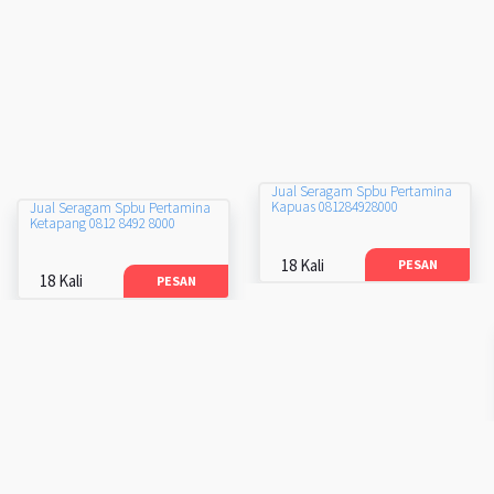
Jual Seragam Spbu Pertamina
Kapuas 081284928000
Jual Seragam Spbu Pertamina
Ketapang 0812 8492 8000
18 Kali
PESAN
18 Kali
PESAN