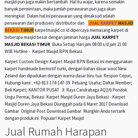
masjid pun juga makin bertambah Hal itu wajar, karena semakin
banyak permintaan, maka jumlah penawaran pun juga akan
meningkat Dalam hal ini penawaran yang dimaksud adalah
penawaran dari produsen/ distributor dan
JUAL
KARPET
MASJID
BEKASI
TIMUR
karpetmasjid co id dipercaya memasang karpet di
beberapa masjid besar dengan jaminan harga
JUAL KARPET
MASJID BEKASI TIMUR
Buka Setiap Hari jam 08 00 s/d jam 21 00
WIB Hotline - Karpet Masjid BPN Bekasi.
Karpet Custom Design Karpet Masjid BPN Bekasi ini menggunakan
karpet handmade bermotif turki, dengan bahan dasar wool New
Zeland dan dipadukan dengan warna dasar biru tua Respon Cepat,
Hubungi kami : +62-813-174-147-39 Peluang Usaha; Daftar Member;
Beli Karpet; KANTOR PUSAT Jl Raya Candrabaga AQ2/6 Pondok
Ungu Permai, Bekasi Karpet Masjid Duren Jaya Bekasi - Karpet
Masjid Duren Jaya Bekasi Diunggah pada 6 Maret 2017 Download
Gambar Original Post Download Gambar Mungkin Anda tertarik
dengan produk ini Popular! Karpet Masjid
Jual Rumah Harapan