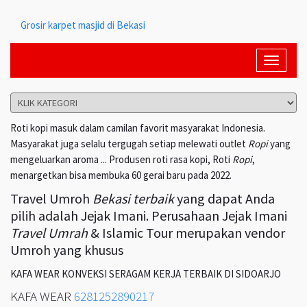
Grosir karpet masjid di Bekasi
Toggle
navigati
Roti kopi masuk dalam camilan favorit masyarakat Indonesia.
Masyarakat juga selalu tergugah setiap melewati outlet
Ropi
yang
mengeluarkan aroma ... Produsen roti rasa kopi, Roti
Ropi
,
menargetkan bisa membuka 60 gerai baru pada 2022.
Travel Umroh
Bekasi terbaik
yang dapat Anda
pilih adalah Jejak Imani. Perusahaan Jejak Imani
Travel Umrah
& Islamic Tour merupakan vendor
Umroh yang khusus
KAFA WEAR KONVEKSI SERAGAM KERJA TERBAIK DI SIDOARJO
KAFA WEAR
6281252890217