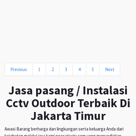
Previous
1
2
3
4
5
Next
Jasa pasang / Instalasi
Cctv Outdoor Terbaik Di
Jakarta Timur
Awasi Barang berharga dan lingkungan serta keluarga Anda dari
kejahatan melalui jasa kami poesatcctv.com yang menyediakan