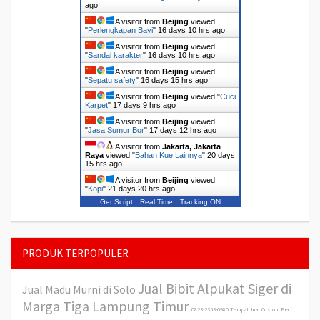
ago
A visitor from
Beijing
viewed
"
Perlengkapan Bayi
"
16 days 10 hrs ago
A visitor from
Beijing
viewed
"
Sandal karakter
"
16 days 10 hrs ago
A visitor from
Beijing
viewed
"
Sepatu safety
"
16 days 15 hrs ago
A visitor from
Beijing
viewed "
Cuci
Karpet
"
17 days 9 hrs ago
A visitor from
Beijing
viewed
"
Jasa Sumur Bor
"
17 days 12 hrs ago
A visitor from
Jakarta, Jakarta
Raya
viewed "
Bahan Kue Lainnya
"
20 days
15 hrs ago
A visitor from
Beijing
viewed
"
Kopi
"
21 days 20 hrs ago
Get Script
Real Time
Tracking ON
PRODUK TERPOPULER
Jual Bibit Alpukat Siger di
Jual Madu Murni di Solo
Marga Tiga Lampung Timur
0823-2353-0980 Tempat Jual Custom Peci