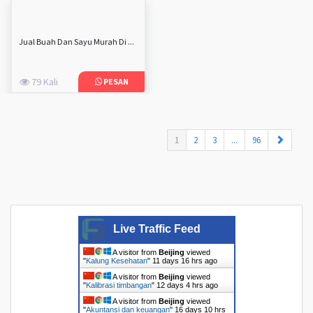
Jual Buah Dan Sayu Murah Di ...
79 Kali
PESAN
(current)
1
2
3
...
96
Live Traffic Feed
A visitor from
Beijing
viewed
"
Kalung Kesehatan
"
11 days 16 hrs ago
A visitor from
Beijing
viewed
"
Kalibrasi timbangan
"
12 days 4 hrs ago
A visitor from
Beijing
viewed
"
Akuntansi dan keuangan
"
16 days 10 hrs