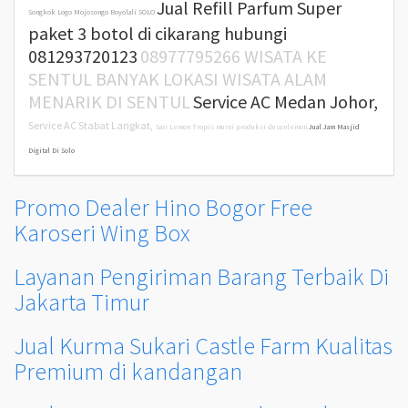
Jual Refill Parfum Super
Songkok Logo Mojosongo Boyolali SOLO
paket 3 botol di cikarang hubungi
081293720123
08977795266 WISATA KE
SENTUL BANYAK LOKASI WISATA ALAM
MENARIK DI SENTUL
Service AC Medan Johor,
Service AC Stabat Langkat,
Sari Lemon Tropis murni produksi dusunlemon
Jual Jam Masjid
Digital Di Solo
Promo Dealer Hino Bogor Free
Karoseri Wing Box
Layanan Pengiriman Barang Terbaik Di
Jakarta Timur
Jual Kurma Sukari Castle Farm Kualitas
Premium di kandangan