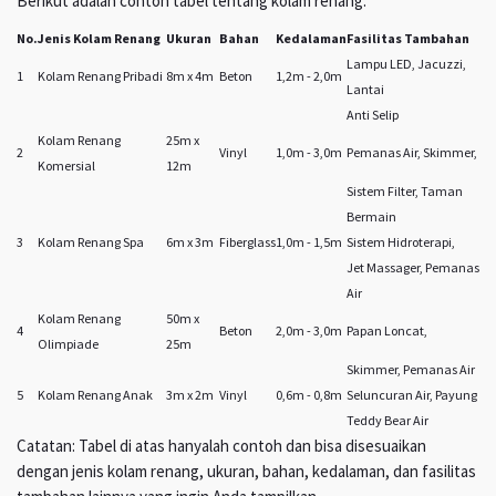
Berikut adalah contoh tabel tentang kolam renang:
No.
Jenis Kolam Renang
Ukuran
Bahan
Kedalaman
Fasilitas Tambahan
Lampu LED, Jacuzzi,
1
Kolam Renang Pribadi
8m x 4m
Beton
1,2m - 2,0m
Lantai
Anti Selip
Kolam Renang
25m x
2
Vinyl
1,0m - 3,0m
Pemanas Air, Skimmer,
Komersial
12m
Sistem Filter, Taman
Bermain
3
Kolam Renang Spa
6m x 3m
Fiberglass
1,0m - 1,5m
Sistem Hidroterapi,
Jet Massager, Pemanas
Air
Kolam Renang
50m x
4
Beton
2,0m - 3,0m
Papan Loncat,
Olimpiade
25m
Skimmer, Pemanas Air
5
Kolam Renang Anak
3m x 2m
Vinyl
0,6m - 0,8m
Seluncuran Air, Payung
Teddy Bear Air
Catatan: Tabel di atas hanyalah contoh dan bisa disesuaikan
dengan jenis kolam renang, ukuran, bahan, kedalaman, dan fasilitas