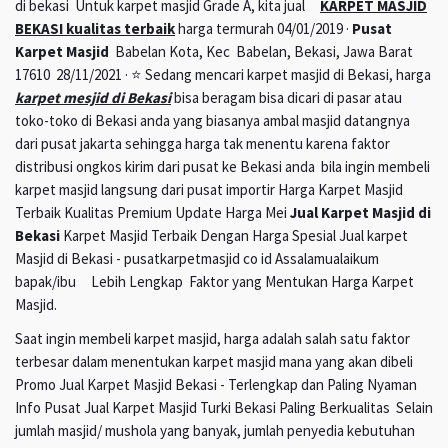
di bekasi Untuk karpet masjid Grade A, kita jual
KARPET MASJID
BEKASI kualitas terbaik
harga termurah 04/01/2019 ·
Pusat
Karpet Masjid
Babelan Kota, Kec Babelan, Bekasi, Jawa Barat
17610 28/11/2021 · ⭐ Sedang mencari karpet masjid di Bekasi, harga
karpet mesjid di Bekasi
bisa beragam bisa dicari di pasar atau
toko-toko di Bekasi anda yang biasanya ambal masjid datangnya
dari pusat jakarta sehingga harga tak menentu karena faktor
distribusi ongkos kirim dari pusat ke Bekasi anda bila ingin membeli
karpet masjid langsung dari pusat importir Harga Karpet Masjid
Terbaik Kualitas Premium Update Harga Mei
Jual Karpet Masjid di
Bekasi
Karpet Masjid Terbaik Dengan Harga Spesial Jual karpet
Masjid di Bekasi - pusatkarpetmasjid co id Assalamualaikum
bapak/ibu Lebih Lengkap Faktor yang Mentukan Harga Karpet
Masjid.
Saat ingin membeli karpet masjid, harga adalah salah satu faktor
terbesar dalam menentukan karpet masjid mana yang akan dibeli
Promo Jual Karpet Masjid Bekasi - Terlengkap dan Paling Nyaman
Info Pusat Jual Karpet Masjid Turki Bekasi Paling Berkualitas Selain
jumlah masjid/ mushola yang banyak, jumlah penyedia kebutuhan