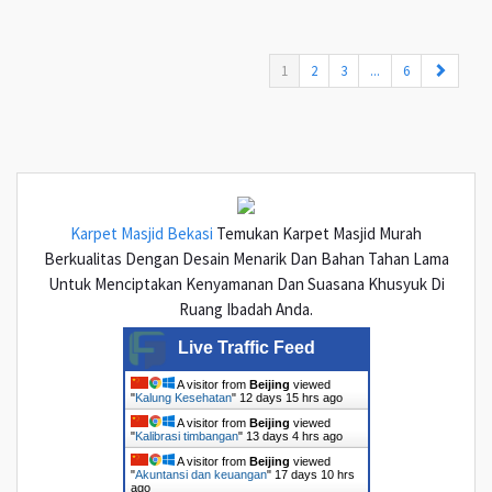
(current)
1
2
3
...
6
Karpet Masjid Bekasi
Temukan Karpet Masjid Murah
Berkualitas Dengan Desain Menarik Dan Bahan Tahan Lama
Untuk Menciptakan Kenyamanan Dan Suasana Khusyuk Di
Ruang Ibadah Anda.
Live Traffic Feed
A visitor from
Beijing
viewed
"
Kalung Kesehatan
"
12 days 15 hrs ago
A visitor from
Beijing
viewed
"
Kalibrasi timbangan
"
13 days 4 hrs ago
A visitor from
Beijing
viewed
"
Akuntansi dan keuangan
"
17 days 10 hrs
ago