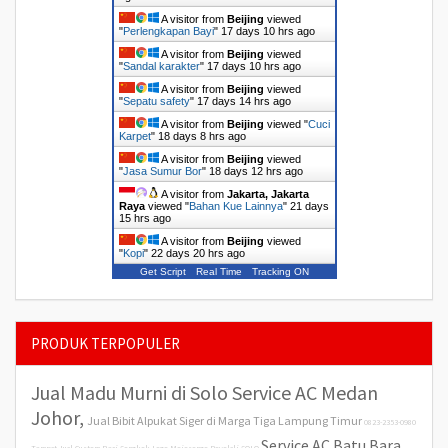
A visitor from
Beijing
viewed
"
Perlengkapan Bayi
"
17 days 10 hrs ago
A visitor from
Beijing
viewed
"
Sandal karakter
"
17 days 10 hrs ago
A visitor from
Beijing
viewed
"
Sepatu safety
"
17 days 14 hrs ago
A visitor from
Beijing
viewed "
Cuci
Karpet
"
18 days 8 hrs ago
A visitor from
Beijing
viewed
"
Jasa Sumur Bor
"
18 days 12 hrs ago
A visitor from
Jakarta, Jakarta
Raya
viewed "
Bahan Kue Lainnya
"
21 days
15 hrs ago
A visitor from
Beijing
viewed
"
Kopi
"
22 days 20 hrs ago
Get Script
Real Time
Tracking ON
PRODUK TERPOPULER
Jual Madu Murni di Solo
Service AC Medan
Johor,
Jual Bibit Alpukat Siger di Marga Tiga Lampung Timur
0823-2353-0980
Service AC Batu Bara,