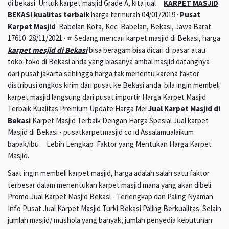
di bekasi Untuk karpet masjid Grade A, kita jual
KARPET MASJID
BEKASI kualitas terbaik
harga termurah 04/01/2019 ·
Pusat
Karpet Masjid
Babelan Kota, Kec Babelan, Bekasi, Jawa Barat
17610 28/11/2021 · ⭐ Sedang mencari karpet masjid di Bekasi, harga
karpet mesjid di Bekasi
bisa beragam bisa dicari di pasar atau
toko-toko di Bekasi anda yang biasanya ambal masjid datangnya
dari pusat jakarta sehingga harga tak menentu karena faktor
distribusi ongkos kirim dari pusat ke Bekasi anda bila ingin membeli
karpet masjid langsung dari pusat importir Harga Karpet Masjid
Terbaik Kualitas Premium Update Harga Mei
Jual Karpet Masjid di
Bekasi
Karpet Masjid Terbaik Dengan Harga Spesial Jual karpet
Masjid di Bekasi - pusatkarpetmasjid co id Assalamualaikum
bapak/ibu Lebih Lengkap Faktor yang Mentukan Harga Karpet
Masjid.
Saat ingin membeli karpet masjid, harga adalah salah satu faktor
terbesar dalam menentukan karpet masjid mana yang akan dibeli
Promo Jual Karpet Masjid Bekasi - Terlengkap dan Paling Nyaman
Info Pusat Jual Karpet Masjid Turki Bekasi Paling Berkualitas Selain
jumlah masjid/ mushola yang banyak, jumlah penyedia kebutuhan