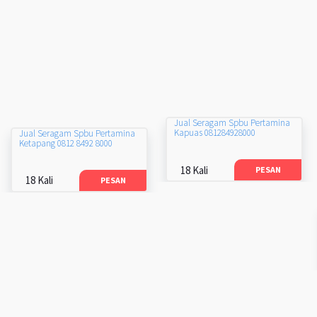
Jual Seragam Spbu Pertamina
Kapuas 081284928000
Jual Seragam Spbu Pertamina
Ketapang 0812 8492 8000
18 Kali
PESAN
18 Kali
PESAN