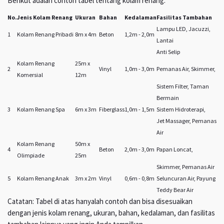
Berikut adalah contoh tabel tentang kolam renang:
No.
Jenis Kolam Renang
Ukuran
Bahan
Kedalaman
Fasilitas Tambahan
Lampu LED, Jacuzzi,
1
Kolam Renang Pribadi
8m x 4m
Beton
1,2m - 2,0m
Lantai
Anti Selip
Kolam Renang
25m x
2
Vinyl
1,0m - 3,0m
Pemanas Air, Skimmer,
Komersial
12m
Sistem Filter, Taman
Bermain
3
Kolam Renang Spa
6m x 3m
Fiberglass
1,0m - 1,5m
Sistem Hidroterapi,
Jet Massager, Pemanas
Air
Kolam Renang
50m x
4
Beton
2,0m - 3,0m
Papan Loncat,
Olimpiade
25m
Skimmer, Pemanas Air
5
Kolam Renang Anak
3m x 2m
Vinyl
0,6m - 0,8m
Seluncuran Air, Payung
Teddy Bear Air
Catatan: Tabel di atas hanyalah contoh dan bisa disesuaikan
dengan jenis kolam renang, ukuran, bahan, kedalaman, dan fasilitas