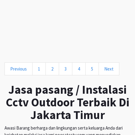
Previous
1
2
3
4
5
Next
Jasa pasang / Instalasi
Cctv Outdoor Terbaik Di
Jakarta Timur
Awasi Barang berharga dan lingkungan serta keluarga Anda dari
kejahatan melalui jasa kami poesatcctv.com yang menyediakan