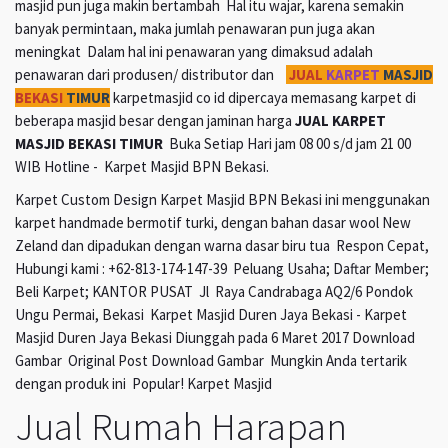
masjid pun juga makin bertambah Hal itu wajar, karena semakin
banyak permintaan, maka jumlah penawaran pun juga akan
meningkat Dalam hal ini penawaran yang dimaksud adalah
penawaran dari produsen/ distributor dan
JUAL
KARPET
MASJID
BEKASI
TIMUR
karpetmasjid co id dipercaya memasang karpet di
beberapa masjid besar dengan jaminan harga
JUAL KARPET
MASJID BEKASI TIMUR
Buka Setiap Hari jam 08 00 s/d jam 21 00
WIB Hotline - Karpet Masjid BPN Bekasi.
Karpet Custom Design Karpet Masjid BPN Bekasi ini menggunakan
karpet handmade bermotif turki, dengan bahan dasar wool New
Zeland dan dipadukan dengan warna dasar biru tua Respon Cepat,
Hubungi kami : +62-813-174-147-39 Peluang Usaha; Daftar Member;
Beli Karpet; KANTOR PUSAT Jl Raya Candrabaga AQ2/6 Pondok
Ungu Permai, Bekasi Karpet Masjid Duren Jaya Bekasi - Karpet
Masjid Duren Jaya Bekasi Diunggah pada 6 Maret 2017 Download
Gambar Original Post Download Gambar Mungkin Anda tertarik
dengan produk ini Popular! Karpet Masjid
Jual Rumah Harapan