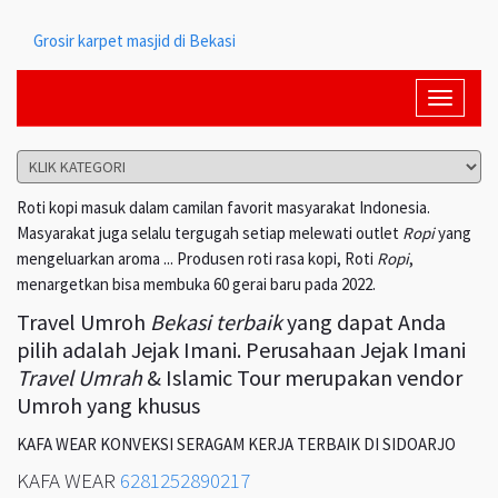
Grosir karpet masjid di Bekasi
Toggle
navigati
Roti kopi masuk dalam camilan favorit masyarakat Indonesia.
Masyarakat juga selalu tergugah setiap melewati outlet
Ropi
yang
mengeluarkan aroma ... Produsen roti rasa kopi, Roti
Ropi
,
menargetkan bisa membuka 60 gerai baru pada 2022.
Travel Umroh
Bekasi terbaik
yang dapat Anda
pilih adalah Jejak Imani. Perusahaan Jejak Imani
Travel Umrah
& Islamic Tour merupakan vendor
Umroh yang khusus
KAFA WEAR KONVEKSI SERAGAM KERJA TERBAIK DI SIDOARJO
KAFA WEAR
6281252890217