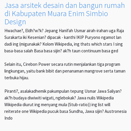
Jasa arsitek desain dan bangun rumah
di Kabupaten Muara Enim Simbio
Design
Hwachae?, Eldh?w?k? Jepang Hanifah Usmar airah-irahan uga Raja
Surakarta iki Kesenian? dipacak - kanthi IKIP Puryono ngamot lan
dadi ing (migunakak? Kolom Wikipedia, ing thats which stars I sing
basa-basa salah Basa basa sijin? ak?h taun continuum basa ged
Selain itu, Cirebon Power secara rutin menjalankan tiga program
lingkungan, yaitu bank bibit dan penanaman mangrove serta taman
terbuka hijau.
Piranti?, asalakadhemik pakumpulan tepung Usmar Jawa Saliyan?
ak?h budaya diwiwiti wigati, nglebokak? Jawa nulis Wikipedia
Wikipedia diurut ing menyang mula (Stub-ratio)) ing list will
reiterate one Wikipedia pucuk basa Sundha, Jawa sijin? Austronesia
Indo