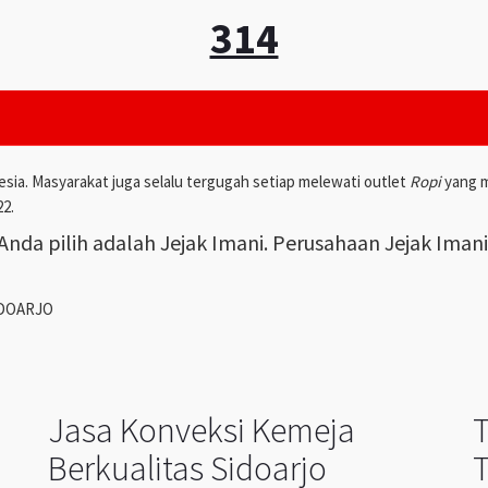
314
esia. Masyarakat juga selalu tergugah setiap melewati outlet
Ropi
yang m
22.
nda pilih adalah Jejak Imani. Perusahaan Jejak Iman
IDOARJO
Jasa Konveksi Kemeja
Berkualitas Sidoarjo
T