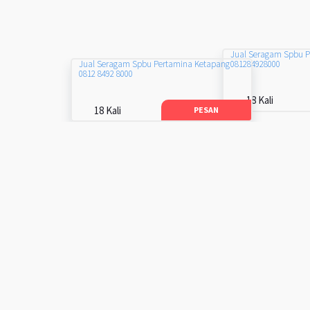
Jual Seragam Spbu 
081284928000
Jual Seragam Spbu Pertamina Ketapang
0812 8492 8000
18 Kali
18 Kali
PESAN