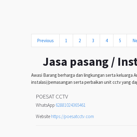
Previous
1
2
3
4
5
N
Jasa pasang / Ins
Awasi Barang berharga dan lingkungan serta keluarga An
instalasi/pemasangan serta perbaikan unit cctv yang da
POESAT CCTV
WhatsApp
62881024365461
Website
https://poesatcctv.com