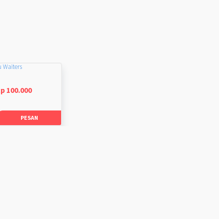
u Waiters
p 100.000
PESAN