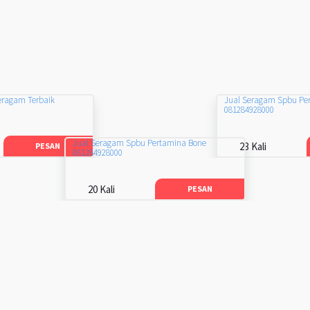
eragam Terbaik
Jual Seragam Spbu Pe
081284928000
Jual Seragam Spbu Pertamina Bone
23 Kali
PESAN
081284928000
20 Kali
PESAN