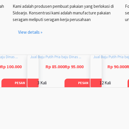
lah
Kami adalah produsen pembuat pakaian yang berlokasi di
Fo
Sidoarjo. Konsentrasi kami adalah manufacture pakaian
se
seragam meliputi seragam kerja perusahaan
un
View details »
aju Dinas ...
Jual Baju Putih Pria baju Dinas ...
Jual Baju Putih Pria baj
0Rp 100.000
Rp 85.000Rp 95.000
Rp 90.000R
3 Kali
12 Kali
PESAN
PESAN