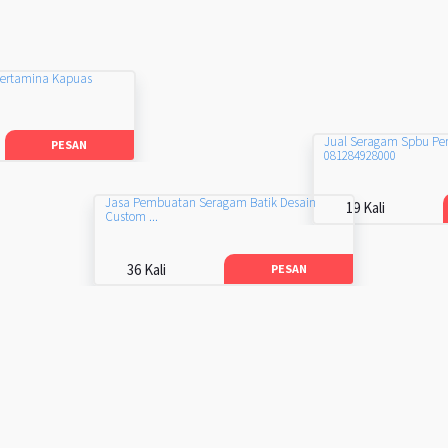
Pertamina Kapuas
Jual Seragam Spbu Pe
PESAN
081284928000
Jasa Pembuatan Seragam Batik Desain
19 Kali
Custom ...
36 Kali
PESAN