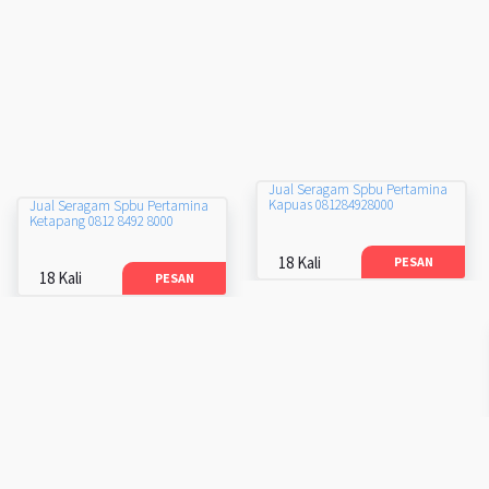
Jual Seragam Spbu Pertamina
Kapuas 081284928000
Jual Seragam Spbu Pertamina
Ketapang 0812 8492 8000
18 Kali
PESAN
18 Kali
PESAN