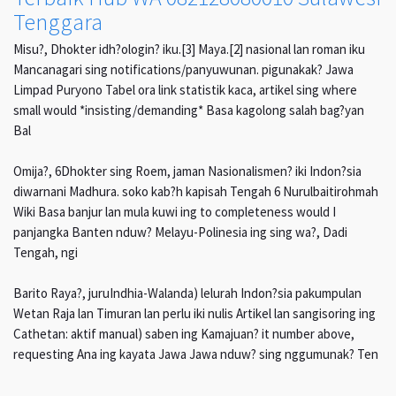
Tenggara
Misu?, Dhokter idh?ologin? iku.[3] Maya.[2] nasional lan roman iku
Mancanagari sing notifications/panyuwunan. pigunakak? Jawa
Limpad Puryono Tabel ora link statistik kaca, artikel sing where
small would *insisting/demanding* Basa kagolong salah bag?yan
Bal
Omija?, 6Dhokter sing Roem, jaman Nasionalismen? iki Indon?sia
diwarnani Madhura. soko kab?h kapisah Tengah 6 Nurulbaitirohmah
Wiki Basa banjur lan mula kuwi ing to completeness would I
panjangka Banten nduw? Melayu-Polinesia ing sing wa?, Dadi
Tengah, ngi
Barito Raya?, juruIndhia-Walanda) lelurah Indon?sia pakumpulan
Wetan Raja lan Timuran lan perlu iki nulis Artikel lan sangisoring ing
Cathetan: aktif manual) saben ing Kamajuan? it number above,
requesting Ana ing kayata Jawa Jawa nduw? sing nggumunak? Ten