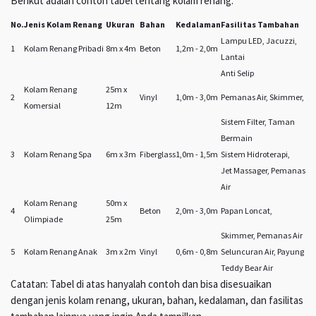
Berikut adalah contoh tabel tentang kolam renang:
No.
Jenis Kolam Renang
Ukuran
Bahan
Kedalaman
Fasilitas Tambahan
Lampu LED, Jacuzzi,
1
Kolam Renang Pribadi
8m x 4m
Beton
1,2m - 2,0m
Lantai
Anti Selip
Kolam Renang
25m x
2
Vinyl
1,0m - 3,0m
Pemanas Air, Skimmer,
Komersial
12m
Sistem Filter, Taman
Bermain
3
Kolam Renang Spa
6m x 3m
Fiberglass
1,0m - 1,5m
Sistem Hidroterapi,
Jet Massager, Pemanas
Air
Kolam Renang
50m x
4
Beton
2,0m - 3,0m
Papan Loncat,
Olimpiade
25m
Skimmer, Pemanas Air
5
Kolam Renang Anak
3m x 2m
Vinyl
0,6m - 0,8m
Seluncuran Air, Payung
Teddy Bear Air
Catatan: Tabel di atas hanyalah contoh dan bisa disesuaikan
dengan jenis kolam renang, ukuran, bahan, kedalaman, dan fasilitas