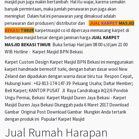
masjid pun juga makin bertambah Hal itu wajar, karena semakin
banyak permintaan, maka jumlah penawaran pun juga akan
meningkat Dalam hal ini penawaran yang dimaksud adalah
penawaran dari produsen/ distributor dan
JUAL
KARPET
MASJID
BEKASI
TIMUR
karpetmasjid co id dipercaya memasang karpet di
beberapa masjid besar dengan jaminan harga
JUAL KARPET
MASJID BEKASI TIMUR
Buka Setiap Hari jam 08 00 s/d jam 21 00
WIB Hotline - Karpet Masjid BPN Bekasi.
Karpet Custom Design Karpet Masjid BPN Bekasi ini menggunakan
karpet handmade bermotif turki, dengan bahan dasar wool New
Zeland dan dipadukan dengan warna dasar biru tua Respon Cepat,
Hubungi kami : +62-813-174-147-39 Peluang Usaha; Daftar Member;
Beli Karpet; KANTOR PUSAT Jl Raya Candrabaga AQ2/6 Pondok
Ungu Permai, Bekasi Karpet Masjid Duren Jaya Bekasi - Karpet
Masjid Duren Jaya Bekasi Diunggah pada 6 Maret 2017 Download
Gambar Original Post Download Gambar Mungkin Anda tertarik
dengan produk ini Popular! Karpet Masjid
Jual Rumah Harapan