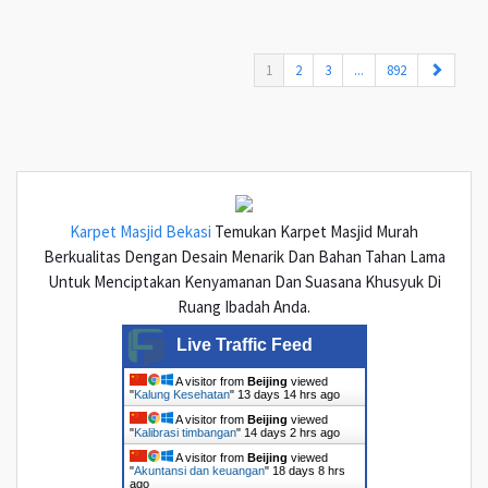
(current)
1
2
3
...
892
Karpet Masjid Bekasi
Temukan Karpet Masjid Murah
Berkualitas Dengan Desain Menarik Dan Bahan Tahan Lama
Untuk Menciptakan Kenyamanan Dan Suasana Khusyuk Di
Ruang Ibadah Anda.
Live Traffic Feed
A visitor from
Beijing
viewed
"
Kalung Kesehatan
"
13 days 14 hrs ago
A visitor from
Beijing
viewed
"
Kalibrasi timbangan
"
14 days 2 hrs ago
A visitor from
Beijing
viewed
"
Akuntansi dan keuangan
"
18 days 8 hrs
ago