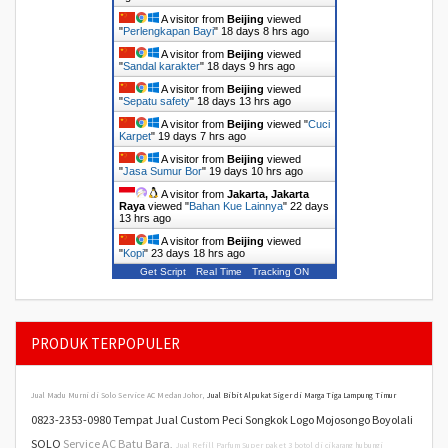
A visitor from
Beijing
viewed
"
Perlengkapan Bayi
"
18 days 8 hrs ago
A visitor from
Beijing
viewed
"
Sandal karakter
"
18 days 9 hrs ago
A visitor from
Beijing
viewed
"
Sepatu safety
"
18 days 13 hrs ago
A visitor from
Beijing
viewed "
Cuci
Karpet
"
19 days 7 hrs ago
A visitor from
Beijing
viewed
"
Jasa Sumur Bor
"
19 days 10 hrs ago
A visitor from
Jakarta, Jakarta
Raya
viewed "
Bahan Kue Lainnya
"
22 days
13 hrs ago
A visitor from
Beijing
viewed
"
Kopi
"
23 days 18 hrs ago
Get Script
Real Time
Tracking ON
PRODUK TERPOPULER
Jual Madu Murni di Solo
Service AC Medan Johor,
Jual Bibit Alpukat Siger di Marga Tiga Lampung Timur
0823-2353-0980 Tempat Jual Custom Peci Songkok Logo Mojosongo Boyolali
SOLO
Service AC Batu Bara,
Jual Refill Parfum Super paket 3 botol di cikarang hubungi