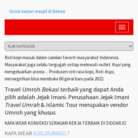
Grosir karpet masjid di Bekasi
Toggle
navigati
Roti kopi masuk dalam camilan favorit masyarakat Indonesia.
Masyarakat juga selalu tergugah setiap melewati outlet
Ropi
yang
mengeluarkan aroma ... Produsen roti rasa kopi, Roti
Ropi
,
menargetkan bisa membuka 60 gerai baru pada 2022.
Travel Umroh
Bekasi terbaik
yang dapat Anda
pilih adalah Jejak Imani. Perusahaan Jejak Imani
Travel Umrah
& Islamic Tour merupakan vendor
Umroh yang khusus
KAFA WEAR KONVEKSI SERAGAM KERJA TERBAIK DI SIDOARJO
KAFA WEAR
6281252890217