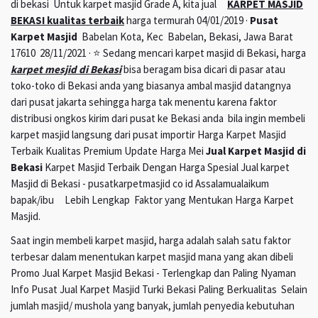
di bekasi Untuk karpet masjid Grade A, kita jual
KARPET MASJID
BEKASI kualitas terbaik
harga termurah 04/01/2019 ·
Pusat
Karpet Masjid
Babelan Kota, Kec Babelan, Bekasi, Jawa Barat
17610 28/11/2021 · ⭐ Sedang mencari karpet masjid di Bekasi, harga
karpet mesjid di Bekasi
bisa beragam bisa dicari di pasar atau
toko-toko di Bekasi anda yang biasanya ambal masjid datangnya
dari pusat jakarta sehingga harga tak menentu karena faktor
distribusi ongkos kirim dari pusat ke Bekasi anda bila ingin membeli
karpet masjid langsung dari pusat importir Harga Karpet Masjid
Terbaik Kualitas Premium Update Harga Mei
Jual Karpet Masjid di
Bekasi
Karpet Masjid Terbaik Dengan Harga Spesial Jual karpet
Masjid di Bekasi - pusatkarpetmasjid co id Assalamualaikum
bapak/ibu Lebih Lengkap Faktor yang Mentukan Harga Karpet
Masjid.
Saat ingin membeli karpet masjid, harga adalah salah satu faktor
terbesar dalam menentukan karpet masjid mana yang akan dibeli
Promo Jual Karpet Masjid Bekasi - Terlengkap dan Paling Nyaman
Info Pusat Jual Karpet Masjid Turki Bekasi Paling Berkualitas Selain
jumlah masjid/ mushola yang banyak, jumlah penyedia kebutuhan