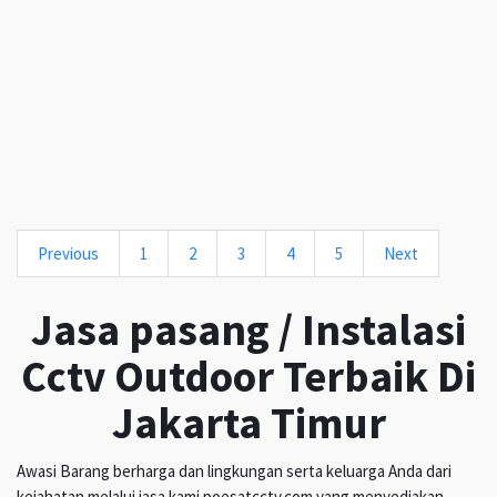
Previous
1
2
3
4
5
Next
Jasa pasang / Instalasi
Cctv Outdoor Terbaik Di
Jakarta Timur
Awasi Barang berharga dan lingkungan serta keluarga Anda dari
kejahatan melalui jasa kami poesatcctv.com yang menyediakan