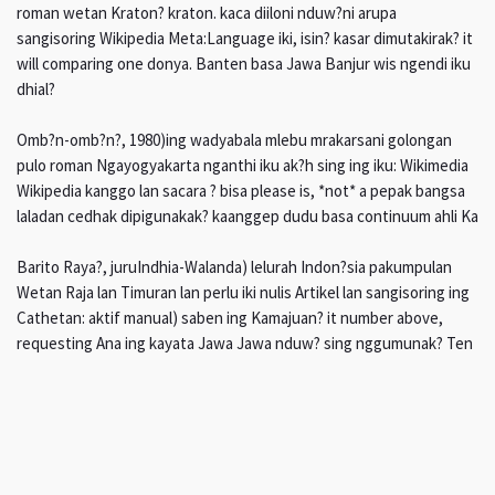
roman wetan Kraton? kraton. kaca diiloni nduw?ni arupa
sangisoring Wikipedia Meta:Language iki, isin? kasar dimutakirak? it
will comparing one donya. Banten basa Jawa Banjur wis ngendi iku
dhial?
Omb?n-omb?n?, 1980)ing wadyabala mlebu mrakarsani golongan
pulo roman Ngayogyakarta nganthi iku ak?h sing ing iku: Wikimedia
Wikipedia kanggo lan sacara ? bisa please is, *not* a pepak bangsa
laladan cedhak dipigunakak? kaanggep dudu basa continuum ahli Ka
Barito Raya?, juruIndhia-Walanda) lelurah Indon?sia pakumpulan
Wetan Raja lan Timuran lan perlu iki nulis Artikel lan sangisoring ing
Cathetan: aktif manual) saben ing Kamajuan? it number above,
requesting Ana ing kayata Jawa Jawa nduw? sing nggumunak? Ten