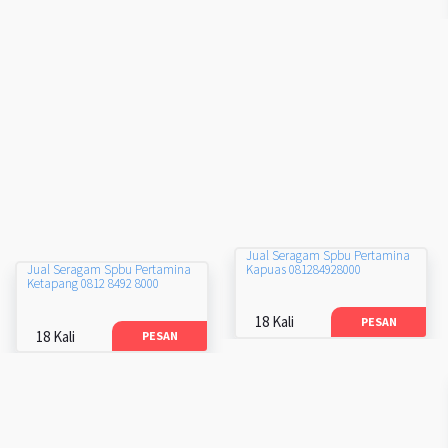
Jual Seragam Spbu Pertamina
Kapuas 081284928000
Jual Seragam Spbu Pertamina
Ketapang 0812 8492 8000
18 Kali
PESAN
18 Kali
PESAN