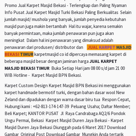
Promo Jual Karpet Masjid Bekasi - Terlengkap dan Paling Nyaman
Info Pusat Jual Karpet Masjid Turki Bekasi Paling Berkualitas Selain
jumlah masjid/ mushola yang banyak, jumlah penyedia kebutuhan
masjid pun juga makin bertambah Hal itu wajar, karena semakin
banyak permintaan, maka jumlah penawaran pun juga akan
meningkat Dalam hal ini penawaran yang dimaksud adalah
penawaran dari produsen/ distributor dan
JUAL
KARPET
MASJID
BEKASI
TIMUR
karpetmasjid co id dipercaya memasang karpet di
beberapa masjid besar dengan jaminan harga
JUAL KARPET
MASJID BEKASI TIMUR
Buka Setiap Hari jam 08 00 s/d jam 21 00
WIB Hotline - Karpet Masjid BPN Bekasi.
Karpet Custom Design Karpet Masjid BPN Bekasi ini menggunakan
karpet handmade bermotif turki, dengan bahan dasar wool New
Zeland dan dipadukan dengan warna dasar biru tua Respon Cepat,
Hubungi kami : +62-813-174-147-39 Peluang Usaha; Daftar Member;
Beli Karpet; KANTOR PUSAT Jl Raya Candrabaga AQ2/6 Pondok
Ungu Permai, Bekasi Karpet Masjid Duren Jaya Bekasi - Karpet
Masjid Duren Jaya Bekasi Diunggah pada 6 Maret 2017 Download
Gambar Original Post Download Gambar Mungkin Anda tertarik