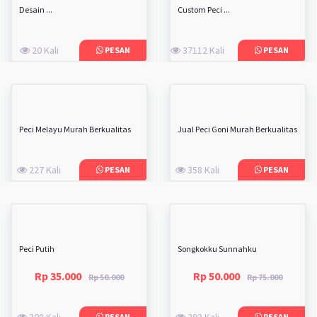
Desain ...
Custom Peci ...
20 Kali
37112 Kali
PESAN
PESAN
Peci Melayu Murah Berkualitas
Jual Peci Goni Murah Berkualitas
227 Kali
358 Kali
PESAN
PESAN
Peci Putih
Songkokku Sunnahku
Rp 35.000
Rp 50.000
Rp 50.000
Rp 75.000
308 Kali
293 Kali
PESAN
PESAN