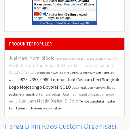
A visitor from
Jakarta, Jakarta
Raya
viewed "
Bahan Kue Lainnya
"
20 days
5 hrs ago
A visitor from
Beijing
viewed
"
Kopi
"
21 days 10 hrs ago
Get Script
Real Time
Tracking ON
PRODUK TERPOPULER
Jual Madu Murni di Solo
Jual
Jual Bibit Alpukat Siger di Marga Tiga Lampung Timur
Refill Parfum Super paket 3 botol di cikarang hubungi
081293720123
08977795266 WISATA KE SENTUL BANYAK LOKASI WISATA ALAM MENARIK DI
0823-2353-0980 Tempat Jual Custom Peci Songkok
SENTUL
Logo Mojosongo Boyolali SOLO
Jasa makloon konveksi jilbab
pashmina murah di tambun bekasi
Jual mesin ganti bukaan ban motor
Jual Jam Masjid Digital Di Solo
tekiro
Tempat produksi masker
kain katun bnpb kemenkes di bekasi
Harga Bikin Kaos Custom Organisasi