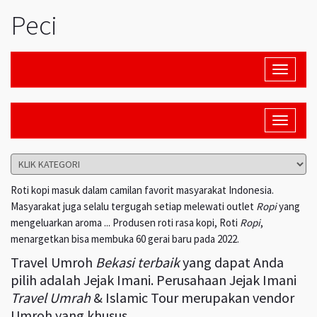
Peci
Toggle
navigati
Toggle
navigati
Roti kopi masuk dalam camilan favorit masyarakat Indonesia.
Masyarakat juga selalu tergugah setiap melewati outlet
Ropi
yang
mengeluarkan aroma ... Produsen roti rasa kopi, Roti
Ropi
,
menargetkan bisa membuka 60 gerai baru pada 2022.
Travel Umroh
Bekasi terbaik
yang dapat Anda
pilih adalah Jejak Imani. Perusahaan Jejak Imani
Travel Umrah
& Islamic Tour merupakan vendor
Umroh yang khusus