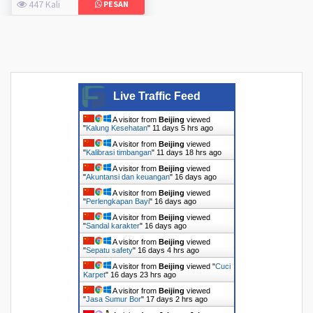
447 Kali
PESAN
Live Traffic Feed
A visitor from
Beijing
viewed
"
Kalung Kesehatan
"
11 days 5 hrs ago
A visitor from
Beijing
viewed
"
Kalibrasi timbangan
"
11 days 18 hrs ago
A visitor from
Beijing
viewed
"
Akuntansi dan keuangan
"
16 days ago
A visitor from
Beijing
viewed
"
Perlengkapan Bayi
"
16 days ago
A visitor from
Beijing
viewed
"
Sandal karakter
"
16 days ago
A visitor from
Beijing
viewed
"
Sepatu safety
"
16 days 4 hrs ago
A visitor from
Beijing
viewed "
Cuci
Karpet
"
16 days 23 hrs ago
A visitor from
Beijing
viewed
"
Jasa Sumur Bor
"
17 days 2 hrs ago