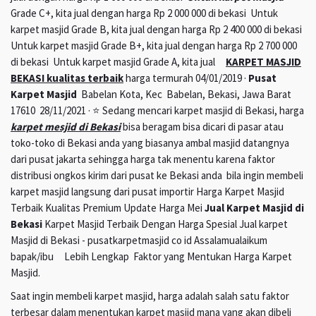
Grade C+, kita jual dengan harga Rp 2 000 000 di bekasi Untuk
karpet masjid Grade B, kita jual dengan harga Rp 2 400 000 di bekasi
Untuk karpet masjid Grade B+, kita jual dengan harga Rp 2 700 000
di bekasi Untuk karpet masjid Grade A, kita jual
KARPET MASJID
BEKASI kualitas terbaik
harga termurah 04/01/2019 ·
Pusat
Karpet Masjid
Babelan Kota, Kec Babelan, Bekasi, Jawa Barat
17610 28/11/2021 · ⭐ Sedang mencari karpet masjid di Bekasi, harga
karpet mesjid di Bekasi
bisa beragam bisa dicari di pasar atau
toko-toko di Bekasi anda yang biasanya ambal masjid datangnya
dari pusat jakarta sehingga harga tak menentu karena faktor
distribusi ongkos kirim dari pusat ke Bekasi anda bila ingin membeli
karpet masjid langsung dari pusat importir Harga Karpet Masjid
Terbaik Kualitas Premium Update Harga Mei
Jual Karpet Masjid di
Bekasi
Karpet Masjid Terbaik Dengan Harga Spesial Jual karpet
Masjid di Bekasi - pusatkarpetmasjid co id Assalamualaikum
bapak/ibu Lebih Lengkap Faktor yang Mentukan Harga Karpet
Masjid.
Saat ingin membeli karpet masjid, harga adalah salah satu faktor
terbesar dalam menentukan karpet masjid mana yang akan dibeli