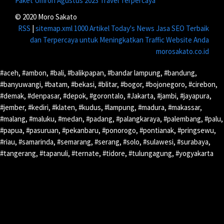
Paket Umroh Agustus 2023 Travel Terpercaya
© 2020 Moro Sakato
RSS
|
sitemap.xml
1000 Artikel
Today's News
Jasa SEO Terbaik
dan Terpercaya untuk Meningkatkan Traffic Website Anda
morosakato.co.id
#aceh, #ambon, #bali, #balikpapan, #bandar lampung, #bandung,
#banyuwangi, #batam, #bekasi, #blitar, #bogor, #bojonegoro, #cirebon,
#demak, #denpasar, #depok, #gorontalo, #Jakarta, #jambi, #jayapura,
#jember, #kediri, #klaten, #kudus, #lampung, #madura, #makassar,
#malang, #maluku, #medan, #padang, #palangkaraya, #palembang, #palu,
#papua, #pasuruan, #pekanbaru, #ponorogo, #pontianak, #pringsewu,
#riau, #samarinda, #semarang, #serang, #solo, #sulawesi, #surabaya,
#tangerang, #tapanuli, #ternate, #tidore, #tulungagung, #yogyakarta