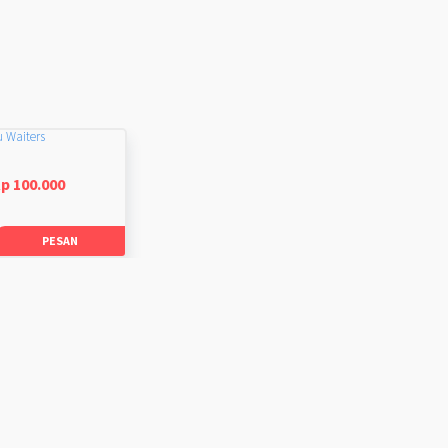
u Waiters
p 100.000
PESAN