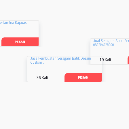
Pertamina Kapuas
Jual Seragam Spbu Pe
PESAN
081284928000
Jasa Pembuatan Seragam Batik Desain
19 Kali
Custom ...
36 Kali
PESAN