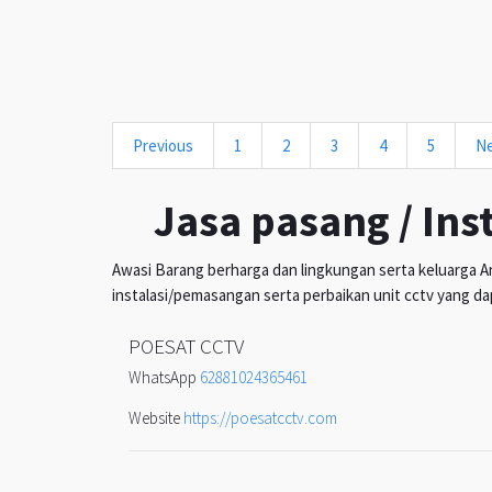
Previous
1
2
3
4
5
N
Jasa pasang / Ins
Awasi Barang berharga dan lingkungan serta keluarga An
instalasi/pemasangan serta perbaikan unit cctv yang da
POESAT CCTV
WhatsApp
62881024365461
Website
https://poesatcctv.com