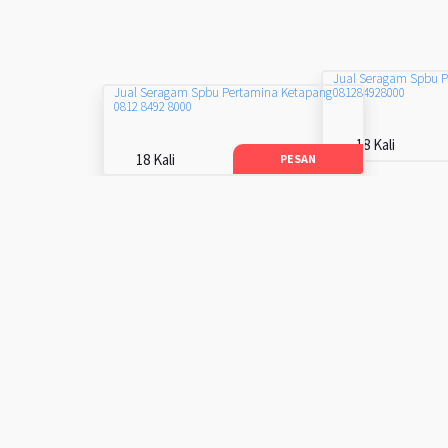
Jual Seragam Spbu 
081284928000
Jual Seragam Spbu Pertamina Ketapang
0812 8492 8000
18 Kali
18 Kali
PESAN