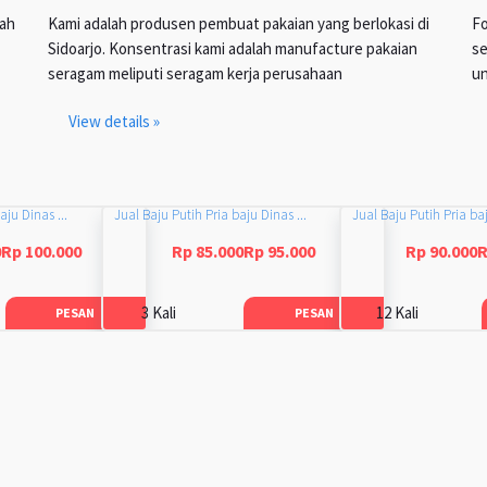
lah
Kami adalah produsen pembuat pakaian yang berlokasi di
Fo
Sidoarjo. Konsentrasi kami adalah manufacture pakaian
se
seragam meliputi seragam kerja perusahaan
un
View details »
aju Dinas ...
Jual Baju Putih Pria baju Dinas ...
Jual Baju Putih Pria baj
0Rp 100.000
Rp 85.000Rp 95.000
Rp 90.000R
3 Kali
12 Kali
PESAN
PESAN