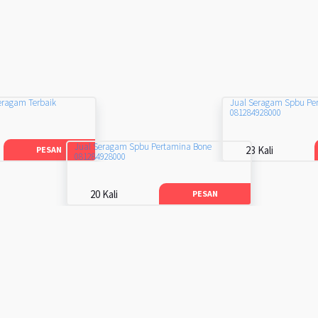
eragam Terbaik
Jual Seragam Spbu Pe
081284928000
Jual Seragam Spbu Pertamina Bone
23 Kali
PESAN
081284928000
20 Kali
PESAN