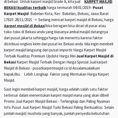
di bekasi Untuk karpet masjid Grade A, kita jual
KARPET MASJID
BEKASI kualitas terbaik
harga termurah 04/01/2019 ·
Pusat
Karpet Masjid
Babelan Kota, Kec Babelan, Bekasi, Jawa Barat
17610 28/11/2021 · ⭐ Sedang mencari karpet masjid di Bekasi, harga
karpet mesjid di Bekasi
bisa beragam bisa dicari di pasar atau
toko-toko di Bekasi anda yang biasanya ambal masjid datangnya
dari pusat jakarta sehingga harga tak menentu karena faktor
distribusi ongkos kirim dari pusat ke Bekasi anda bila ingin membeli
karpet masjid langsung dari pusat importir Harga Karpet Masjid
Terbaik Kualitas Premium Update Harga Mei
Jual Karpet Masjid di
Bekasi
Karpet Masjid Terbaik Dengan Harga Spesial Jual karpet
Masjid di Bekasi - pusatkarpetmasjid co id Assalamualaikum
bapak/ibu Lebih Lengkap Faktor yang Mentukan Harga Karpet
Masjid.
Saat ingin membeli karpet masjid, harga adalah salah satu faktor
terbesar dalam menentukan karpet masjid mana yang akan dibeli
Promo Jual Karpet Masjid Bekasi - Terlengkap dan Paling Nyaman
Info Pusat Jual Karpet Masjid Turki Bekasi Paling Berkualitas Selain
jumlah masjid/ mushola yang banyak, jumlah penyedia kebutuhan