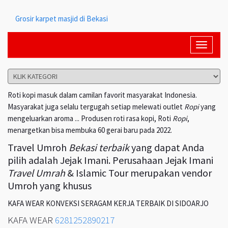
Grosir karpet masjid di Bekasi
Toggle
navigati
Roti kopi masuk dalam camilan favorit masyarakat Indonesia.
Masyarakat juga selalu tergugah setiap melewati outlet
Ropi
yang
mengeluarkan aroma ... Produsen roti rasa kopi, Roti
Ropi
,
menargetkan bisa membuka 60 gerai baru pada 2022.
Travel Umroh
Bekasi terbaik
yang dapat Anda
pilih adalah Jejak Imani. Perusahaan Jejak Imani
Travel Umrah
& Islamic Tour merupakan vendor
Umroh yang khusus
KAFA WEAR KONVEKSI SERAGAM KERJA TERBAIK DI SIDOARJO
KAFA WEAR
6281252890217