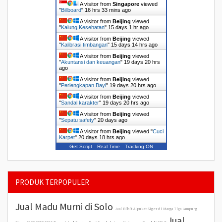
A visitor from
Singapore
viewed
"
Billboard
"
16 hrs 33 mins ago
A visitor from
Beijing
viewed
"
Kalung Kesehatan
"
15 days 1 hr ago
A visitor from
Beijing
viewed
"
Kalibrasi timbangan
"
15 days 14 hrs ago
A visitor from
Beijing
viewed
"
Akuntansi dan keuangan
"
19 days 20 hrs
ago
A visitor from
Beijing
viewed
"
Perlengkapan Bayi
"
19 days 20 hrs ago
A visitor from
Beijing
viewed
"
Sandal karakter
"
19 days 20 hrs ago
A visitor from
Beijing
viewed
"
Sepatu safety
"
20 days ago
A visitor from
Beijing
viewed "
Cuci
Karpet
"
20 days 18 hrs ago
Get Script
Real Time
Tracking ON
PRODUK TERPOPULER
Jual Madu Murni di Solo
Jual Bibit Alpukat Siger di Marga Tiga Lampung
Jual