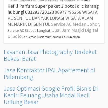
Timur
0823-2353-0980 Tempat Jual Custom Peci Songkok Logo Mojosongo Boyolali SOLO
Refill Parfum Super paket 3 botol di cikarang
hubungi 081293720123
08977795266 WISATA
KE SENTUL BANYAK LOKASI WISATA ALAM
MENARIK DI SENTUL
Service AC Medan Johor,
Jual Jam Masjid Digital
Service AC Stabat Langkat,
Di Solo
Sari Lemon Tropis murni produksi dusunlemon
Layanan Jasa Photography Terdekat
Bekasi Barat
Jasa Kontraktor IPAL Apartement di
Palembang
Jasa Optimasi Google Profil Bisnis Di
Kediri Peluang Usaha Modal Kecil
Untung Besar