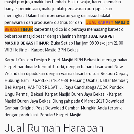
masjid pun juga makin bertambah Hal itu wajar, karena semakin
banyak permintaan, maka jumlah penawaran pun juga akan
meningkat Dalam hal ini penawaran yang dimaksud adalah
penawaran dari produsen/ distributor dan
JUAL
KARPET
MASJID
BEKASI
TIMUR
karpetmasjid co id dipercaya memasang karpet di
beberapa masjid besar dengan jaminan harga
JUAL KARPET
MASJID BEKASI TIMUR
Buka Setiap Hari jam 08 00 s/d jam 21 00
WIB Hotline - Karpet Masjid BPN Bekasi.
Karpet Custom Design Karpet Masjid BPN Bekasi ini menggunakan
karpet handmade bermotif turki, dengan bahan dasar wool New
Zeland dan dipadukan dengan warna dasar biru tua Respon Cepat,
Hubungi kami : +62-813-174-147-39 Peluang Usaha; Daftar Member;
Beli Karpet; KANTOR PUSAT Jl Raya Candrabaga AQ2/6 Pondok
Ungu Permai, Bekasi Karpet Masjid Duren Jaya Bekasi - Karpet
Masjid Duren Jaya Bekasi Diunggah pada 6 Maret 2017 Download
Gambar Original Post Download Gambar Mungkin Anda tertarik
dengan produk ini Popular! Karpet Masjid
Jual Rumah Harapan