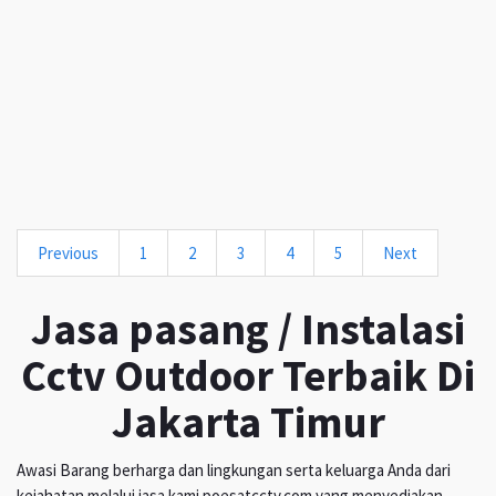
Previous
1
2
3
4
5
Next
Jasa pasang / Instalasi
Cctv Outdoor Terbaik Di
Jakarta Timur
Awasi Barang berharga dan lingkungan serta keluarga Anda dari
kejahatan melalui jasa kami poesatcctv.com yang menyediakan