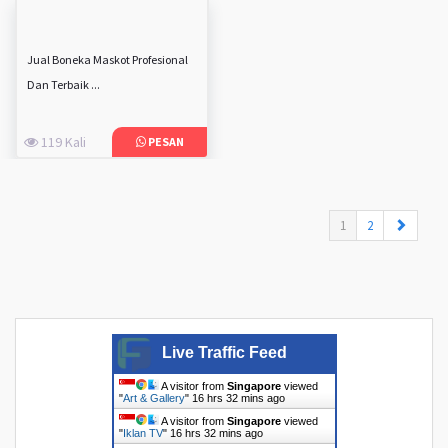
Jual Boneka Maskot Profesional
Dan Terbaik ...
119 Kali
PESAN
(current)
1
2
Live Traffic Feed
A visitor from
Singapore
viewed
"
Art & Gallery
"
16 hrs 32 mins ago
A visitor from
Singapore
viewed
"
Iklan TV
"
16 hrs 32 mins ago