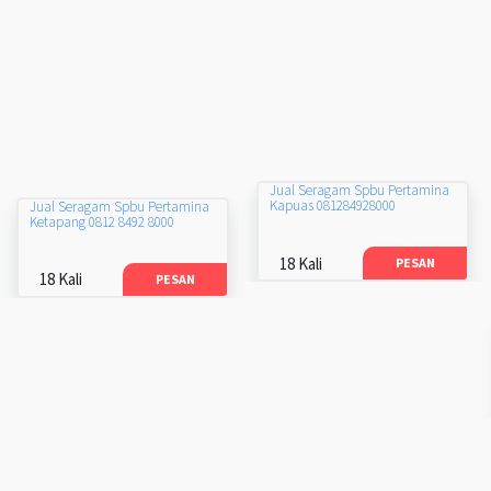
Jual Seragam Spbu Pertamina
Kapuas 081284928000
Jual Seragam Spbu Pertamina
Ketapang 0812 8492 8000
18 Kali
PESAN
18 Kali
PESAN