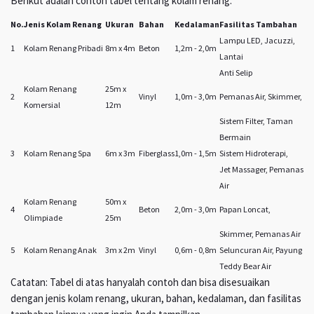
Berikut adalah contoh tabel tentang kolam renang:
No.
Jenis Kolam Renang
Ukuran
Bahan
Kedalaman
Fasilitas Tambahan
Lampu LED, Jacuzzi,
1
Kolam Renang Pribadi
8m x 4m
Beton
1,2m - 2,0m
Lantai
Anti Selip
Kolam Renang
25m x
2
Vinyl
1,0m - 3,0m
Pemanas Air, Skimmer,
Komersial
12m
Sistem Filter, Taman
Bermain
3
Kolam Renang Spa
6m x 3m
Fiberglass
1,0m - 1,5m
Sistem Hidroterapi,
Jet Massager, Pemanas
Air
Kolam Renang
50m x
4
Beton
2,0m - 3,0m
Papan Loncat,
Olimpiade
25m
Skimmer, Pemanas Air
5
Kolam Renang Anak
3m x 2m
Vinyl
0,6m - 0,8m
Seluncuran Air, Payung
Teddy Bear Air
Catatan: Tabel di atas hanyalah contoh dan bisa disesuaikan
dengan jenis kolam renang, ukuran, bahan, kedalaman, dan fasilitas