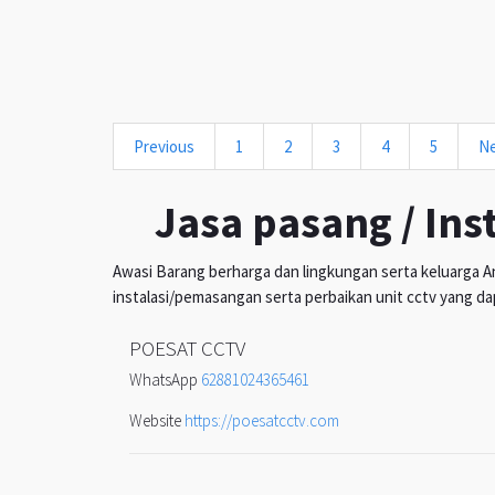
Previous
1
2
3
4
5
N
Jasa pasang / Ins
Awasi Barang berharga dan lingkungan serta keluarga An
instalasi/pemasangan serta perbaikan unit cctv yang da
POESAT CCTV
WhatsApp
62881024365461
Website
https://poesatcctv.com