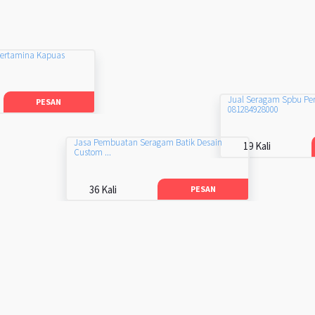
Pertamina Kapuas
Jual Seragam Spbu Pe
PESAN
081284928000
Jasa Pembuatan Seragam Batik Desain
19 Kali
Custom ...
36 Kali
PESAN