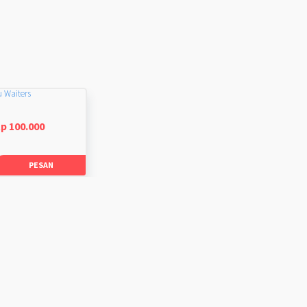
u Waiters
p 100.000
PESAN