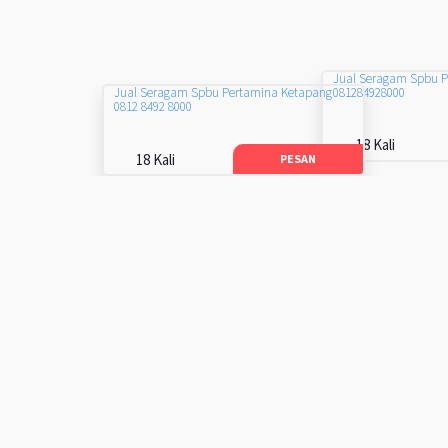
Jual Seragam Spbu 
081284928000
Jual Seragam Spbu Pertamina Ketapang
0812 8492 8000
18 Kali
18 Kali
PESAN