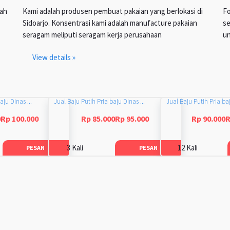
lah
Kami adalah produsen pembuat pakaian yang berlokasi di
Fo
Sidoarjo. Konsentrasi kami adalah manufacture pakaian
se
seragam meliputi seragam kerja perusahaan
un
View details »
aju Dinas ...
Jual Baju Putih Pria baju Dinas ...
Jual Baju Putih Pria baj
0Rp 100.000
Rp 85.000Rp 95.000
Rp 90.000R
3 Kali
12 Kali
PESAN
PESAN