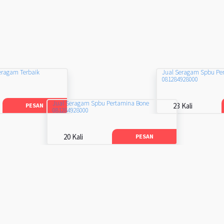
eragam Terbaik
Jual Seragam Spbu Pe
081284928000
Jual Seragam Spbu Pertamina Bone
23 Kali
PESAN
081284928000
20 Kali
PESAN