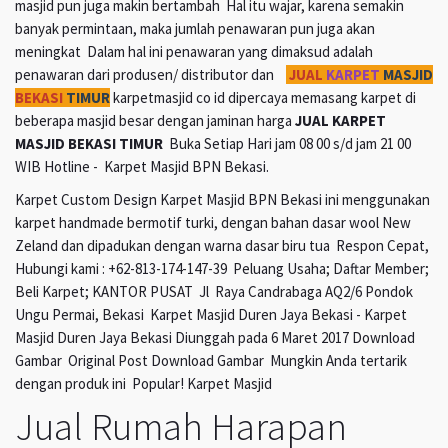
masjid pun juga makin bertambah Hal itu wajar, karena semakin
banyak permintaan, maka jumlah penawaran pun juga akan
meningkat Dalam hal ini penawaran yang dimaksud adalah
penawaran dari produsen/ distributor dan
JUAL
KARPET
MASJID
BEKASI
TIMUR
karpetmasjid co id dipercaya memasang karpet di
beberapa masjid besar dengan jaminan harga
JUAL KARPET
MASJID BEKASI TIMUR
Buka Setiap Hari jam 08 00 s/d jam 21 00
WIB Hotline - Karpet Masjid BPN Bekasi.
Karpet Custom Design Karpet Masjid BPN Bekasi ini menggunakan
karpet handmade bermotif turki, dengan bahan dasar wool New
Zeland dan dipadukan dengan warna dasar biru tua Respon Cepat,
Hubungi kami : +62-813-174-147-39 Peluang Usaha; Daftar Member;
Beli Karpet; KANTOR PUSAT Jl Raya Candrabaga AQ2/6 Pondok
Ungu Permai, Bekasi Karpet Masjid Duren Jaya Bekasi - Karpet
Masjid Duren Jaya Bekasi Diunggah pada 6 Maret 2017 Download
Gambar Original Post Download Gambar Mungkin Anda tertarik
dengan produk ini Popular! Karpet Masjid
Jual Rumah Harapan