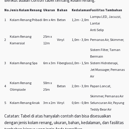
Berikut adalah contoh tabel tentang kolam renang:
No.
Jenis Kolam Renang
Ukuran
Bahan
Kedalaman
Fasilitas Tambahan
Lampu LED, Jacuzzi,
1
Kolam Renang Pribadi
8m x 4m
Beton
1,2m - 2,0m
Lantai
Anti Selip
Kolam Renang
25m x
2
Vinyl
1,0m - 3,0m
Pemanas Air, Skimmer,
Komersial
12m
Sistem Filter, Taman
Bermain
3
Kolam Renang Spa
6m x 3m
Fiberglass
1,0m - 1,5m
Sistem Hidroterapi,
Jet Massager, Pemanas
Air
Kolam Renang
50m x
4
Beton
2,0m - 3,0m
Papan Loncat,
Olimpiade
25m
Skimmer, Pemanas Air
5
Kolam Renang Anak
3m x 2m
Vinyl
0,6m - 0,8m
Seluncuran Air, Payung
Teddy Bear Air
Catatan: Tabel di atas hanyalah contoh dan bisa disesuaikan
dengan jenis kolam renang, ukuran, bahan, kedalaman, dan fasilitas