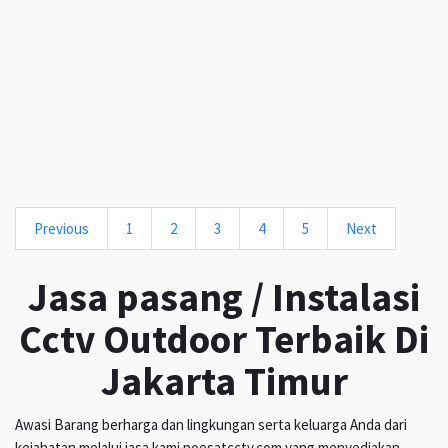
Previous
1
2
3
4
5
Next
Jasa pasang / Instalasi
Cctv Outdoor Terbaik Di
Jakarta Timur
Awasi Barang berharga dan lingkungan serta keluarga Anda dari
kejahatan melalui jasa kami poesatcctv.com yang menyediakan