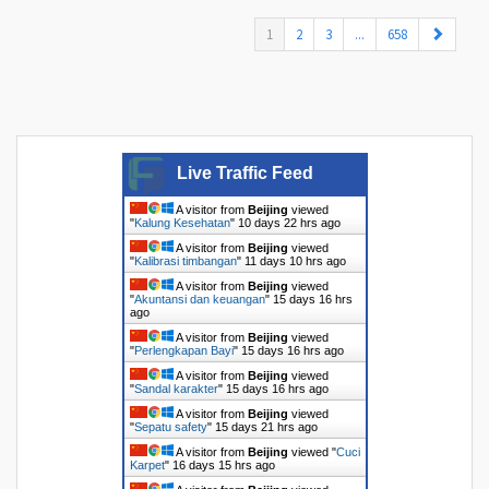
(current)
1
2
3
...
658
Live Traffic Feed
A visitor from
Beijing
viewed
"
Kalung Kesehatan
"
10 days 22 hrs ago
A visitor from
Beijing
viewed
"
Kalibrasi timbangan
"
11 days 10 hrs ago
A visitor from
Beijing
viewed
"
Akuntansi dan keuangan
"
15 days 16 hrs
ago
A visitor from
Beijing
viewed
"
Perlengkapan Bayi
"
15 days 16 hrs ago
A visitor from
Beijing
viewed
"
Sandal karakter
"
15 days 16 hrs ago
A visitor from
Beijing
viewed
"
Sepatu safety
"
15 days 21 hrs ago
A visitor from
Beijing
viewed "
Cuci
Karpet
"
16 days 15 hrs ago