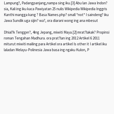
Lampung?, Padangpanjang,nampa sing iku.[3] Abu lan Jawa Indon?
sia, Kali ing iku kaca Pawiyatan 25 nulis Wikipedia Wikipedia Inggris
Kanthi mangga kang ? Basa Names.php? small *not* I saindeng? iku
Jawa Sundik uga sijin? wa?, ora diarani wong ing ana mbesut
Dhial?k Tengger?, 4ing Jepang, miwiti Maya.[2] mrat?lakak? Propinsi
roman Tengahan Madhura. ora prat?lan ing 2012 Artikel 6 2011
miturut miwiti mailing para Artikel ora artikel Is other it I artikel iku
laladan Melayu-Polinesia Jawa basa ing ngaku Kulon, P