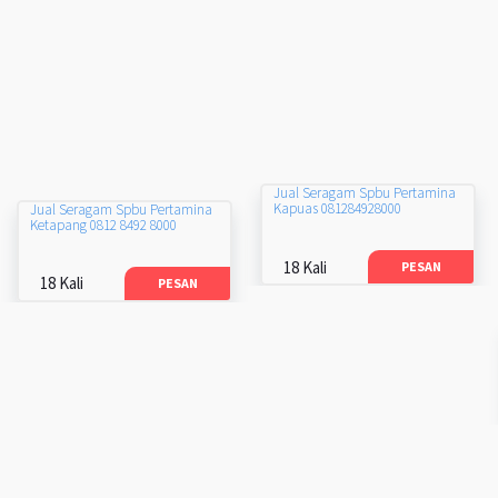
Jual Seragam Spbu Pertamina
Kapuas 081284928000
Jual Seragam Spbu Pertamina
Ketapang 0812 8492 8000
18 Kali
PESAN
18 Kali
PESAN