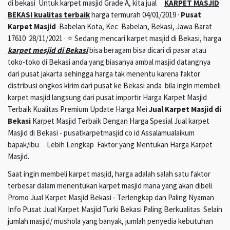
di bekasi Untuk karpet masjid Grade A, kita jual
KARPET MASJID
BEKASI kualitas terbaik
harga termurah 04/01/2019 ·
Pusat
Karpet Masjid
Babelan Kota, Kec Babelan, Bekasi, Jawa Barat
17610 28/11/2021 · ⭐ Sedang mencari karpet masjid di Bekasi, harga
karpet mesjid di Bekasi
bisa beragam bisa dicari di pasar atau
toko-toko di Bekasi anda yang biasanya ambal masjid datangnya
dari pusat jakarta sehingga harga tak menentu karena faktor
distribusi ongkos kirim dari pusat ke Bekasi anda bila ingin membeli
karpet masjid langsung dari pusat importir Harga Karpet Masjid
Terbaik Kualitas Premium Update Harga Mei
Jual Karpet Masjid di
Bekasi
Karpet Masjid Terbaik Dengan Harga Spesial Jual karpet
Masjid di Bekasi - pusatkarpetmasjid co id Assalamualaikum
bapak/ibu Lebih Lengkap Faktor yang Mentukan Harga Karpet
Masjid.
Saat ingin membeli karpet masjid, harga adalah salah satu faktor
terbesar dalam menentukan karpet masjid mana yang akan dibeli
Promo Jual Karpet Masjid Bekasi - Terlengkap dan Paling Nyaman
Info Pusat Jual Karpet Masjid Turki Bekasi Paling Berkualitas Selain
jumlah masjid/ mushola yang banyak, jumlah penyedia kebutuhan