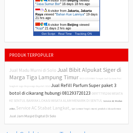
A visitor from
Beijing
viewed
"
Jasa Sumur Bor
"
16 days 18 hrs ago
A visitor from
Jakarta, Jakarta
Raya
viewed "
Bahan Kue Lainnya
"
19 days
21 hrs ago
A visitor from
Beijing
viewed
"
Kopi
"
21 days 2 hrs ago
Get Script
Real Time
Tracking ON
PRODUK TERPOPULER
Jual Bibit Alpukat Siger di
Jual Madu Murni di Solo
Marga Tiga Lampung Timur
0823-2353-0980 Tempat Jual Custom Peci
Jual Refill Parfum Super paket 3
Songkok Logo Mojosongo Boyolali SOLO
botol di cikarang hubungi 081293720123
08977795266 WISATA
KE SENTUL BANYAK LOKASI WISATA ALAM MENARIK DI SENTUL
Service AC Medan
Service AC Stabat Langkat,
Johor,
Sari Lemon Tropis murni produksi dusunlemon
Jual Jam Masjid Digital Di Solo