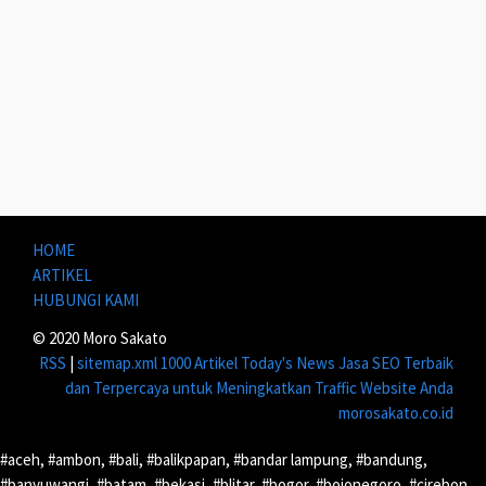
HOME
ARTIKEL
HUBUNGI KAMI
© 2020 Moro Sakato
RSS
|
sitemap.xml
1000 Artikel
Today's News
Jasa SEO Terbaik
dan Terpercaya untuk Meningkatkan Traffic Website Anda
morosakato.co.id
#aceh, #ambon, #bali, #balikpapan, #bandar lampung, #bandung,
#banyuwangi, #batam, #bekasi, #blitar, #bogor, #bojonegoro, #cirebon,