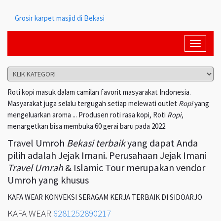
Grosir karpet masjid di Bekasi
Toggle
navigati
Roti kopi masuk dalam camilan favorit masyarakat Indonesia.
Masyarakat juga selalu tergugah setiap melewati outlet
Ropi
yang
mengeluarkan aroma ... Produsen roti rasa kopi, Roti
Ropi
,
menargetkan bisa membuka 60 gerai baru pada 2022.
Travel Umroh
Bekasi terbaik
yang dapat Anda
pilih adalah Jejak Imani. Perusahaan Jejak Imani
Travel Umrah
& Islamic Tour merupakan vendor
Umroh yang khusus
KAFA WEAR KONVEKSI SERAGAM KERJA TERBAIK DI SIDOARJO
KAFA WEAR
6281252890217