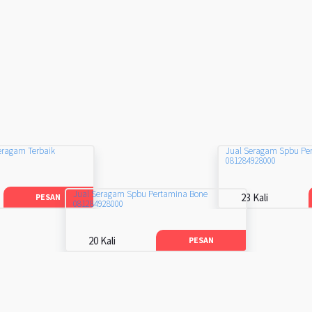
eragam Terbaik
Jual Seragam Spbu Pe
081284928000
Jual Seragam Spbu Pertamina Bone
23 Kali
PESAN
081284928000
20 Kali
PESAN