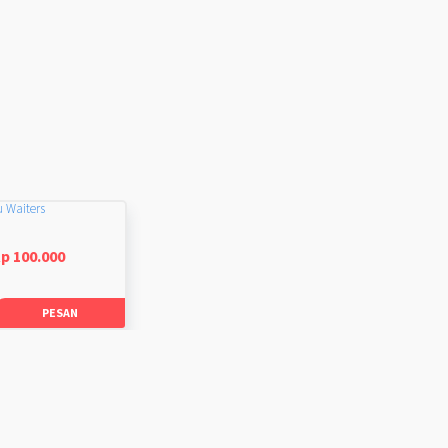
u Waiters
p 100.000
PESAN