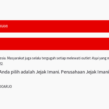
KAMI
esia. Masyarakat juga selalu tergugah setiap melewati outlet
Ropi
yang m
22.
nda pilih adalah Jejak Imani. Perusahaan Jejak Iman
IDOARJO