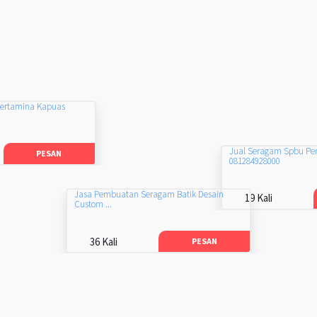
Pertamina Kapuas
Jual Seragam Spbu Pe
PESAN
081284928000
Jasa Pembuatan Seragam Batik Desain
19 Kali
Custom ...
36 Kali
PESAN