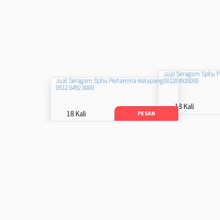
Jual Seragam Spbu 
081284928000
Jual Seragam Spbu Pertamina Ketapang
0812 8492 8000
18 Kali
18 Kali
PESAN