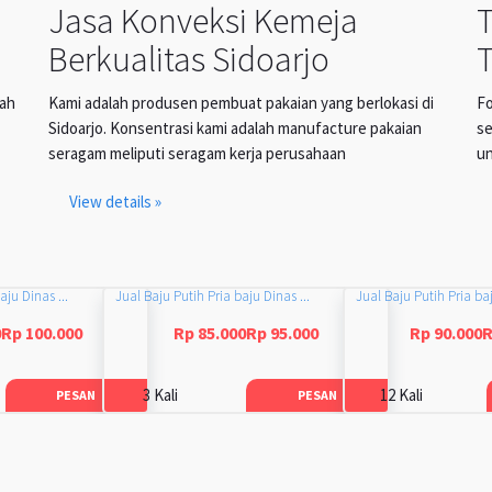
Jasa Konveksi Kemeja
Berkualitas Sidoarjo
T
lah
Kami adalah produsen pembuat pakaian yang berlokasi di
Fo
Sidoarjo. Konsentrasi kami adalah manufacture pakaian
se
seragam meliputi seragam kerja perusahaan
un
View details »
aju Dinas ...
Jual Baju Putih Pria baju Dinas ...
Jual Baju Putih Pria baj
0Rp 100.000
Rp 85.000Rp 95.000
Rp 90.000R
3 Kali
12 Kali
PESAN
PESAN