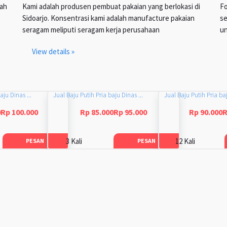
lah
Kami adalah produsen pembuat pakaian yang berlokasi di
Fo
Sidoarjo. Konsentrasi kami adalah manufacture pakaian
se
seragam meliputi seragam kerja perusahaan
un
View details »
aju Dinas ...
Jual Baju Putih Pria baju Dinas ...
Jual Baju Putih Pria baj
0Rp 100.000
Rp 85.000Rp 95.000
Rp 90.000R
3 Kali
12 Kali
PESAN
PESAN