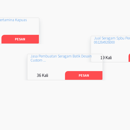
Pertamina Kapuas
Jual Seragam Spbu Pe
PESAN
081284928000
Jasa Pembuatan Seragam Batik Desain
19 Kali
Custom ...
36 Kali
PESAN