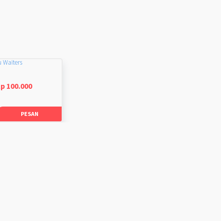
u Waiters
p 100.000
PESAN