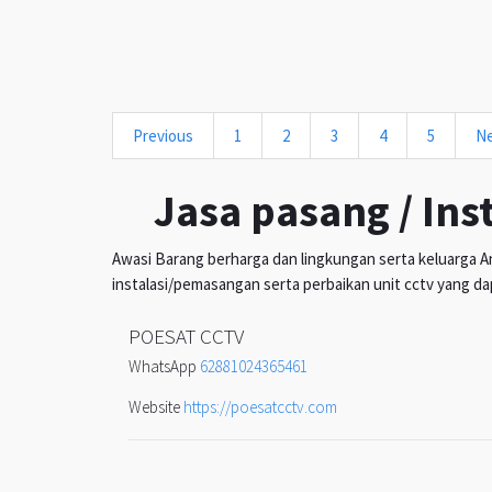
Previous
1
2
3
4
5
N
Jasa pasang / Ins
Awasi Barang berharga dan lingkungan serta keluarga An
instalasi/pemasangan serta perbaikan unit cctv yang da
POESAT CCTV
WhatsApp
62881024365461
Website
https://poesatcctv.com