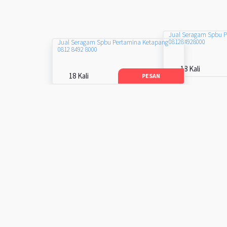
Jual Seragam Spbu 
081284928000
Jual Seragam Spbu Pertamina Ketapang
0812 8492 8000
18 Kali
18 Kali
PESAN