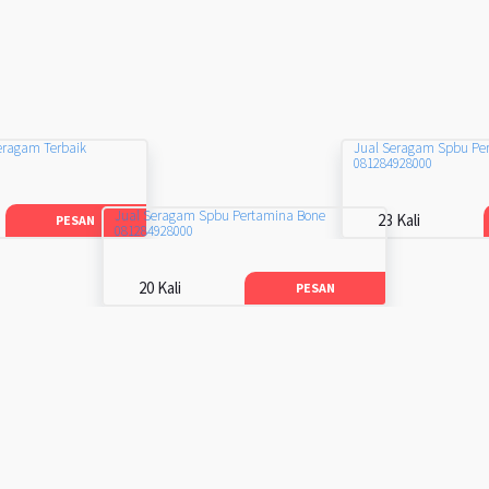
eragam Terbaik
Jual Seragam Spbu Pe
081284928000
Jual Seragam Spbu Pertamina Bone
23 Kali
PESAN
081284928000
20 Kali
PESAN