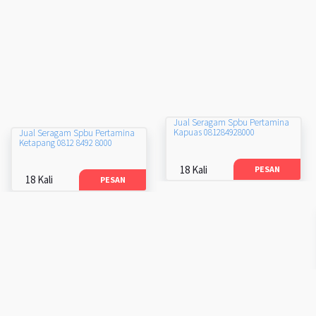
Jual Seragam Spbu Pertamina
Kapuas 081284928000
Jual Seragam Spbu Pertamina
Ketapang 0812 8492 8000
18 Kali
PESAN
18 Kali
PESAN