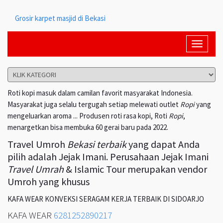
Grosir karpet masjid di Bekasi
Toggle
navigati
Roti kopi masuk dalam camilan favorit masyarakat Indonesia.
Masyarakat juga selalu tergugah setiap melewati outlet
Ropi
yang
mengeluarkan aroma ... Produsen roti rasa kopi, Roti
Ropi
,
menargetkan bisa membuka 60 gerai baru pada 2022.
Travel Umroh
Bekasi terbaik
yang dapat Anda
pilih adalah Jejak Imani. Perusahaan Jejak Imani
Travel Umrah
& Islamic Tour merupakan vendor
Umroh yang khusus
KAFA WEAR KONVEKSI SERAGAM KERJA TERBAIK DI SIDOARJO
KAFA WEAR
6281252890217