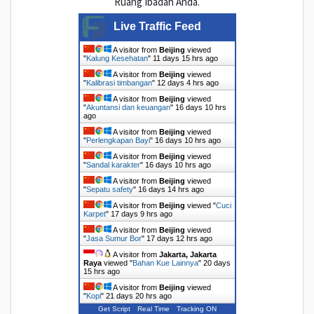
Ruang Ibadah Anda.
Live Traffic Feed
A visitor from
Beijing
viewed
"
Kalung Kesehatan
"
11 days 15 hrs ago
A visitor from
Beijing
viewed
"
Kalibrasi timbangan
"
12 days 4 hrs ago
A visitor from
Beijing
viewed
"
Akuntansi dan keuangan
"
16 days 10 hrs
ago
A visitor from
Beijing
viewed
"
Perlengkapan Bayi
"
16 days 10 hrs ago
A visitor from
Beijing
viewed
"
Sandal karakter
"
16 days 10 hrs ago
A visitor from
Beijing
viewed
"
Sepatu safety
"
16 days 14 hrs ago
A visitor from
Beijing
viewed "
Cuci
Karpet
"
17 days 9 hrs ago
A visitor from
Beijing
viewed
"
Jasa Sumur Bor
"
17 days 12 hrs ago
A visitor from
Jakarta, Jakarta
Raya
viewed "
Bahan Kue Lainnya
"
20 days
15 hrs ago
A visitor from
Beijing
viewed
"
Kopi
"
21 days 20 hrs ago
Get Script
Real Time
Tracking ON