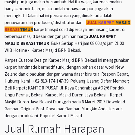
masjid pun juga makin bertambah Hal itu wajar, karena semakin
banyak permintaan, maka jumlah penawaran pun juga akan
meningkat Dalam hal ini penawaran yang dimaksud adalah
penawaran dari produsen/ distributor dan
JUAL
KARPET
MASJID
BEKASI
TIMUR
karpetmasjid co id dipercaya memasang karpet di
beberapa masjid besar dengan jaminan harga
JUAL KARPET
MASJID BEKASI TIMUR
Buka Setiap Hari jam 08 00 s/d jam 21 00
WIB Hotline - Karpet Masjid BPN Bekasi.
Karpet Custom Design Karpet Masjid BPN Bekasi ini menggunakan
karpet handmade bermotif turki, dengan bahan dasar wool New
Zeland dan dipadukan dengan warna dasar biru tua Respon Cepat,
Hubungi kami : +62-813-174-147-39 Peluang Usaha; Daftar Member;
Beli Karpet; KANTOR PUSAT Jl Raya Candrabaga AQ2/6 Pondok
Ungu Permai, Bekasi Karpet Masjid Duren Jaya Bekasi - Karpet
Masjid Duren Jaya Bekasi Diunggah pada 6 Maret 2017 Download
Gambar Original Post Download Gambar Mungkin Anda tertarik
dengan produk ini Popular! Karpet Masjid
Jual Rumah Harapan