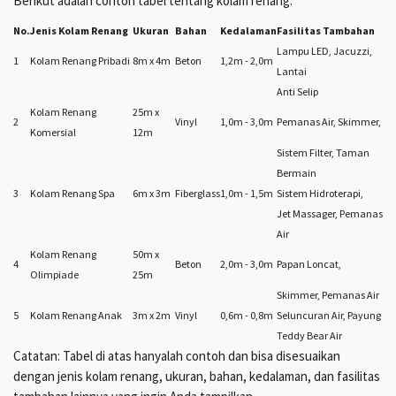
Berikut adalah contoh tabel tentang kolam renang:
No.
Jenis Kolam Renang
Ukuran
Bahan
Kedalaman
Fasilitas Tambahan
Lampu LED, Jacuzzi,
1
Kolam Renang Pribadi
8m x 4m
Beton
1,2m - 2,0m
Lantai
Anti Selip
Kolam Renang
25m x
2
Vinyl
1,0m - 3,0m
Pemanas Air, Skimmer,
Komersial
12m
Sistem Filter, Taman
Bermain
3
Kolam Renang Spa
6m x 3m
Fiberglass
1,0m - 1,5m
Sistem Hidroterapi,
Jet Massager, Pemanas
Air
Kolam Renang
50m x
4
Beton
2,0m - 3,0m
Papan Loncat,
Olimpiade
25m
Skimmer, Pemanas Air
5
Kolam Renang Anak
3m x 2m
Vinyl
0,6m - 0,8m
Seluncuran Air, Payung
Teddy Bear Air
Catatan: Tabel di atas hanyalah contoh dan bisa disesuaikan
dengan jenis kolam renang, ukuran, bahan, kedalaman, dan fasilitas