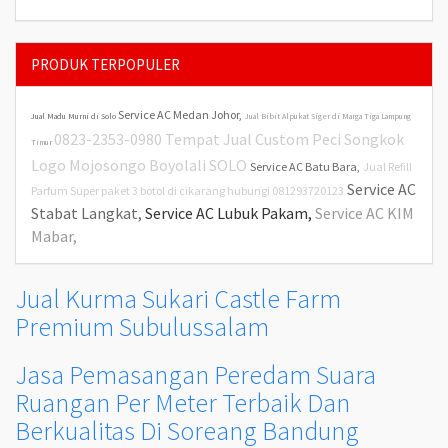
PRODUK TERPOPULER
Service AC Medan Johor,
Jual Madu Murni di Solo
Jual Bibit Alpukat Siger di Marga Tiga Lampung
0823-2353-0980 Tempat Jual Custom Peci Songkok
Timur
Logo Mojosongo Boyolali SOLO
Service AC Batu Bara,
Jual Refill
Service AC
Parfum Super paket 3 botol di cikarang hubungi 081293720123
Stabat Langkat,
Service AC Lubuk Pakam,
Service AC KIM
Mabar,
Jual Kurma Sukari Castle Farm
Premium Subulussalam
Jasa Pemasangan Peredam Suara
Ruangan Per Meter Terbaik Dan
Berkualitas Di Soreang Bandung