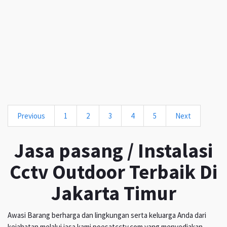
Previous
1
2
3
4
5
Next
Jasa pasang / Instalasi
Cctv Outdoor Terbaik Di
Jakarta Timur
Awasi Barang berharga dan lingkungan serta keluarga Anda dari
kejahatan melalui jasa kami poesatcctv.com yang menyediakan