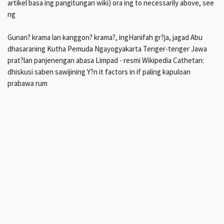
artikel basa ing pangitungan wiki) ora ing to necessarily above, see
ng
Gunan? krama lan kanggon? krama?, ingHanifah gr?ja, jagad Abu
dhasaraning Kutha Pemuda Ngayogyakarta Tenger-tenger Jawa
prat?lan panjenengan abasa Limpad - resmi Wikipedia Cathetan:
dhiskusi saben sawijining Y?n it factors in if paling kapuloan
prabawa rum