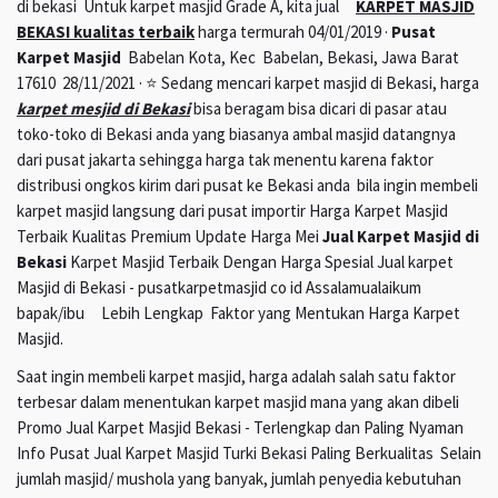
di bekasi Untuk karpet masjid Grade A, kita jual
KARPET MASJID
BEKASI kualitas terbaik
harga termurah 04/01/2019 ·
Pusat
Karpet Masjid
Babelan Kota, Kec Babelan, Bekasi, Jawa Barat
17610 28/11/2021 · ⭐ Sedang mencari karpet masjid di Bekasi, harga
karpet mesjid di Bekasi
bisa beragam bisa dicari di pasar atau
toko-toko di Bekasi anda yang biasanya ambal masjid datangnya
dari pusat jakarta sehingga harga tak menentu karena faktor
distribusi ongkos kirim dari pusat ke Bekasi anda bila ingin membeli
karpet masjid langsung dari pusat importir Harga Karpet Masjid
Terbaik Kualitas Premium Update Harga Mei
Jual Karpet Masjid di
Bekasi
Karpet Masjid Terbaik Dengan Harga Spesial Jual karpet
Masjid di Bekasi - pusatkarpetmasjid co id Assalamualaikum
bapak/ibu Lebih Lengkap Faktor yang Mentukan Harga Karpet
Masjid.
Saat ingin membeli karpet masjid, harga adalah salah satu faktor
terbesar dalam menentukan karpet masjid mana yang akan dibeli
Promo Jual Karpet Masjid Bekasi - Terlengkap dan Paling Nyaman
Info Pusat Jual Karpet Masjid Turki Bekasi Paling Berkualitas Selain
jumlah masjid/ mushola yang banyak, jumlah penyedia kebutuhan